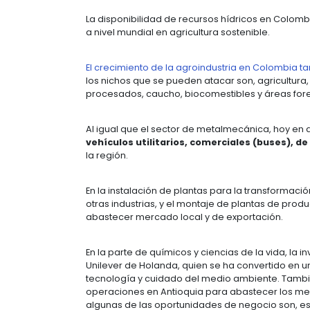
La infraestructura también es un se
nichos en los que Colombia tiene ma
navegabilidad de los ríos.
¿DÓNDE INVERTIR
Colombia tiene más de 16 Acuerdos 
de 60 países y cerca de 1.500 mil
Brasil, México, Chile, Perú, Costa Ric
Adicionalmente, se está negociando
Estado Asociado de la Alianza del P
Acuerdos Internacionales de Inversi
principales socios comerciales gara
El comportamiento al alza de las ci
el país. De acuerdo con cifras del 