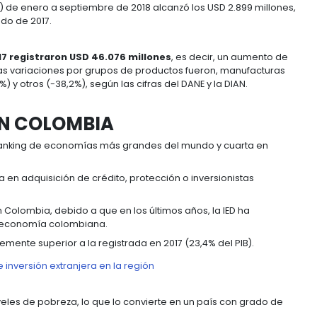
rsas oportunidades de inversión en una amplia varied
BIA ANTE EL MUNDO
ón Extranjera Directa (IED) en Colombia estuvo destinada
n mayor participación fueron:
transportes
,
almacenamie
icios financieros y empresariales
(11,7%) y
comercio,
a República.
s, los principales países inversionistas en Colombia ha
ido (12,0%); España (9,6%) y Suiza (6,0%).
 el Exterior (ICE) de enero a septiembre de 2018 alcanzó
l mismo periodo de 2017.
urante el 2017 registraron USD 46.076 millones
, es