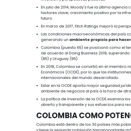
2,6% con respecto a 2016 (USD 44.8
(3,9%); agropecuarios (-0,2%); combu
VENTAJAS DE INV
Colombia se proyecta en la posi
América Latina.
De acuerdo a Doing Business el pa
minoritarios y solución de insolve
Las compañías quieren invertir en 
representado cerca de un cuarto
Se espera que en 2019 la inversión
De interés:
Colombia se destaca com
Colombia ha disminuido continuam
inversión y perspectivas positivas