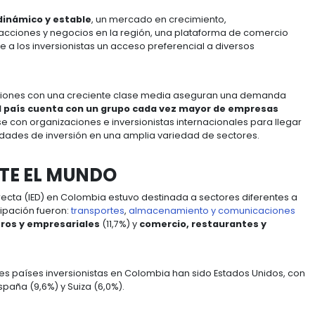
de 2,6%, superando a otros países de la región y supe
Caribe (2,2%).
olombia son favorables, pues los expertos economistas 
más que lo conseguido el año anterior; por esto las
ven
 el sector económico a trabajar.
 económico dinámico y estable
, un mercado en crec
litar las transacciones y negocios en la región, una p
, que permite a los inversionistas un acceso preferenc
desarrollo y regiones con una creciente clase media 
tualmente el país cuenta con un grupo cada vez 
 de asociarse con organizaciones e inversionistas int