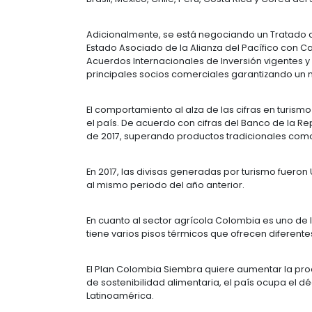
COLOMBIA COMO 
Colombia está dentro de los 30 paí
y tiene la segunda población hisp
La clase media del país ha aumenta
dinámica se ha traducido en la red
con más de 500 mil habitantes y 27 c
desarrollar la economía en ciudade
superior a los 500 mil habitantes.
Según el ranking IMD del año 2017,
superando a países como Brasil, Vene
laboral, la ley 1607 de 2012 elimin
un 38,5%.