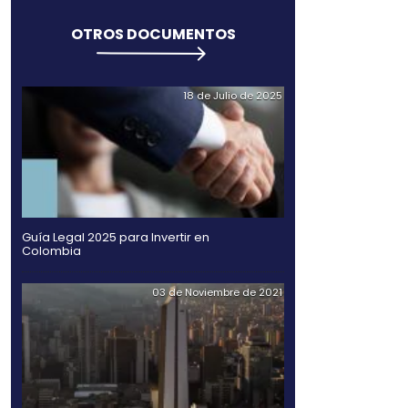
 EN 2019
OTROS DO
Compartir
Twitter
Facebook
Linked
in
ellas lo hicieron por
puje de los sectores
ctividades artísticas, de
Guía Legal 2025 para Inv