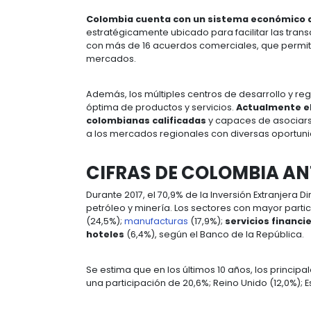
En el 2018 Colombia alcanzó un PIB 
crecimiento de América Latina y el 
Las proyecciones para el 2019 en C
de 3,3%, siete puntos porcentuales 
Colombia
son variadas dependiendo
Colombia cuenta con un sistema
estratégicamente ubicado para faci
con más de 16 acuerdos comerciales
mercados.
Además, los múltiples centros de 
óptima de productos y servicios.
Ac
colombianas calificadas
y capaces