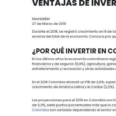
Ruta
inicio
recursos
ventajas de in
de
navegación
VENTAJAS DE 
Newsletter
27 de Marzo de 2019
Durante el 2018, se registró crecimi
encima del total de la economía. Co
¿POR QUÉ INVERTI
En los últimos años la economía co
financieros y de seguros (6,9%), agri
entretenimiento y recreación y otras