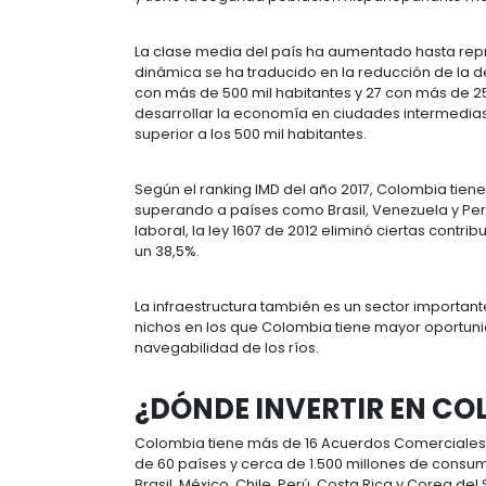
En julio de 2014, Moody's fue la 
factores clave, crecimiento positi
futuro.
En marzo de 2017, Fitch Ratings 
Las condiciones macroeconómicas
generando un
ambiente propici
Colombia (puesto 65) se posicio
de acuerdo al Doing Business 201
(85) y Uruguay (95).
En 2018, Colombia se convirtió e
Económicos (OCDE), por lo que la
internacionales del mundo desar
Estar en la OCDE aporta mayor seg
ambiente de negocios al país a la
La política de inversión de la OC
abierto y transparente y sus esfue