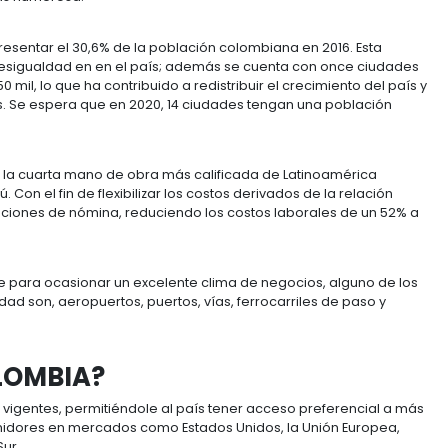
última agencia calificadora en mejorar la calificación 
vo por la infraestructura 4G y una gestión fiscal sólida 
mejoró la perspectiva de resultados de Colombia, pasó 
 del país continuarán con un comportamiento sólido
o para hacer negocios.
nó como el tercer destino más amigable en América L
9, superando en orden a Costa Rica (67), Perú (68), Pan
n el miembro número 37 de la Organización para la Coop
s instituciones públicas en Colombia cumplirán con lo
rollado.
uridad jurídica, fortalece la confianza y ayuda al incr
 hora de atraer inversión extranjera.
DE examina los logros de Colombia en el desarrollo de 
rzos para reducir las restricciones a la inversión intern