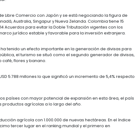
POTENCIAL DE CONSUMO
ses más poblados del mundo (49,3 millones de habitant
anoparlante más numerosa.
do hasta representar el 30,6% de la población colombi
ucción de la desigualdad en en el país; además se cu
on más de 250 mil, lo que ha contribuido a redistribuir 
s intermedias. Se espera que en 2020, 14 ciudades te
 Colombia tiene la cuarta mano de obra más calificada
zuela y Perú. Con el fin de flexibilizar los costos deri
ó ciertas contribuciones de nómina, reduciendo los cost