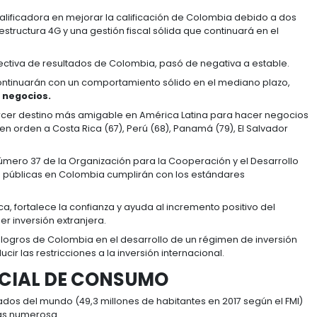
89 millones). Las variaciones por grupos de productos 
stibles (-1,2%) y otros (-38,2%), según las cifras del DA
ERTIR EN COLOMBIA
ción 32 en el ranking de economías más grandes del m
ís se destaca en adquisición de crédito, protección o 
ncia.
capital fijo en Colombia, debido a que en los últimos a
 del PIB de la economía colombiana.
 total sea levemente superior a la registrada en 2017 (
o destino de inversión extranjera en la región
ente sus niveles de pobreza, lo que lo convierte en 
.