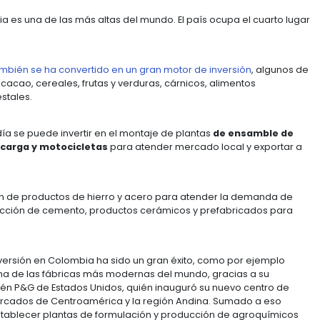
ctor importante para ocasionar un excelente clima de 
yor oportunidad son, aeropuertos, puertos, vías, ferro
 EN COLOMBIA?
Comerciales vigentes, permitiéndole al país tener ac
lones de consumidores en mercados como Estados Unido
a y Corea del Sur.
 un Tratado de Libre Comercio con Japón y se está ne
acífico con Canadá, Australia, Singapur y Nueva Zeland
ón vigentes y 14 Acuerdos para evitar la Doble Tributac
ntizando un marco jurídico estable y favorable para la 
fras en turismo ha tenido un efecto importante en la ge
Banco de la República, el turismo se situó como el seg