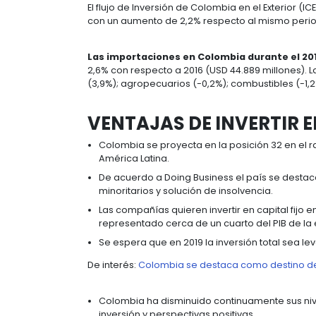
a los mercados regionales con dive
CIFRAS DE COLOM
Durante 2017, el 70,9% de la Inversi
petróleo y minería. Los sectores co
(24,5%);
manufacturas
(17,9%);
serv
hoteles
(6,4%), según el Banco de l
Se estima que en los últimos 10 año
una participación de 20,6%; Reino Un
El flujo de Inversión de Colombia en
con un aumento de 2,2% respecto a
Las importaciones en Colombia d