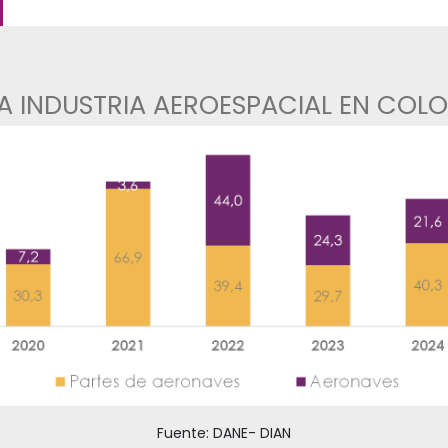
aerolíneas. Esto representa u
reparación de aeronaves con or
costos de mano de obra y los s
CCIÓN
S DE LA INDUSTRIA AEROESP
Imagen