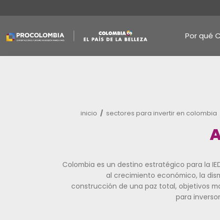
Pasar
al
contenido
principal
Ruta
inicio
sectores para inverti
de
navegación
Colombia es un destino estratégi
al crecimiento econó