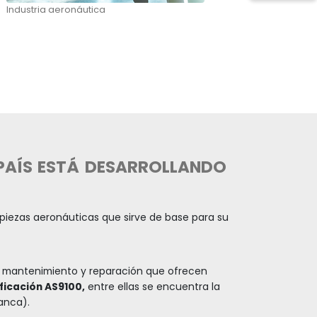
ICA
TICA
ansporte aéreo en
jeros y carga del
nivel nacional e
toneladas.
ales y más de 40