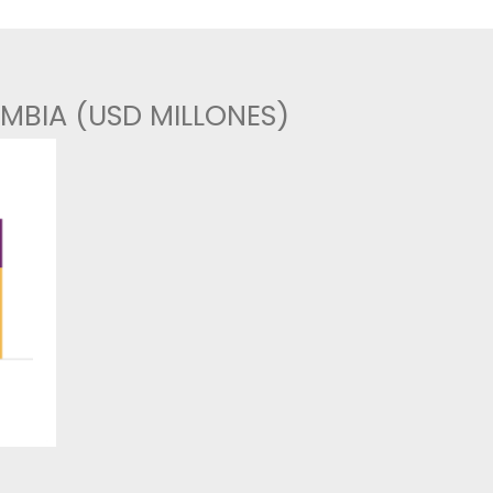
na oportunidad para establecer en Colombia centro
ientación regional, aprovechando la ubicación geog
ervicios competitivos.
ACIAL EN COLOMBIA (USD MIL