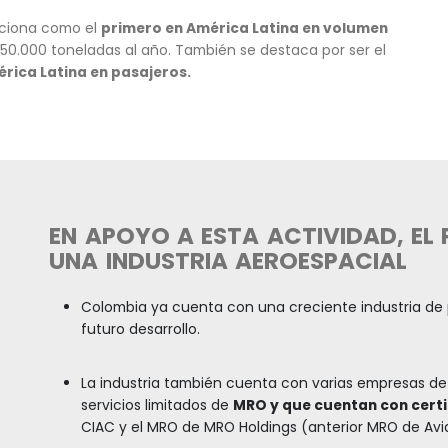
ÍA Y LOCALIZACIÓN ESTRATÉG
NA GRAN TRADICIÓN AERONÁU
afía colombiana ha favorecido el desarrollo del tr
resenta un importante y creciente volumen de pasa
ó en tráfico de pasajeros los
99,4 millones tanto a 
l tráfico de carga alcanzó los
1.297,7 millones de 
 una amplia red de aeropuertos con
17 internacion
erritorio.