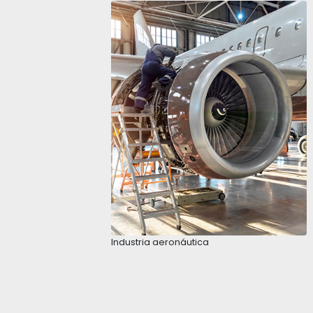
Colombia está estratégicame
ubicación central, con más 
exterior y cerca de 6.600 
El aeropuerto El Dorado de 
de carga aérea
con aproxim
segundo
aeropuerto más ac