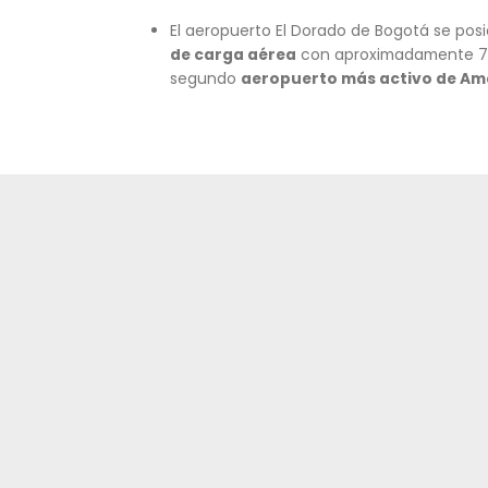
DADA SU TOPOGRAF
COLOMBIA TIENE U
La variada y compleja topogr
todo el país.
Este modo de transporte rep
país. En
2024,
el país alcanz
internacional,
y en cuanto a
Adicionalmente, cuenta con
nacionales que cubren su t