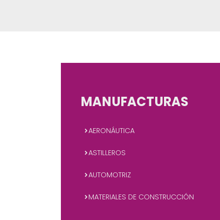
construcción de una paz total
MANUFACTUR
AERONÁUTICA