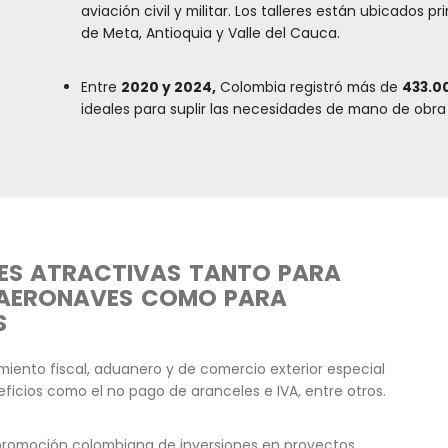
Colombia ya cuenta con un
futuro desarrollo.
La industria también cuen
servicios limitados de
MRO 
CIAC y el MRO de MRO Hold
Los clústeres regionales y
del sector, estos Cluster 
Cauca y el Eje Cafetero.
Las industrias de metalmec
pueden evolucionar hacia 
repuestos de la industri