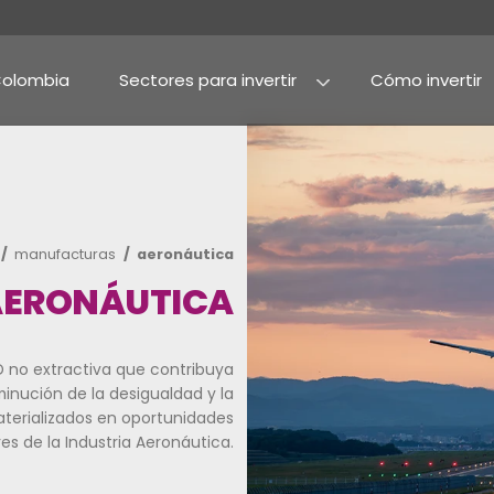
Por qué Colombia
Sectores para invertir
Agroindustria y alime
Alimentos procesado
r en colombia
manufacturas
aeronáutica
AERONÁUTICA
co para la IED no extractiva que contribuya
mico, la disminución de la desigualdad y la