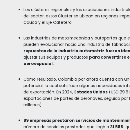
nte posicionada para atender el mercado regional 
de
30 aerolíneas con operación directa, 113 rutas
frecuencias nacionales y 1.500 internacionales p
Bogotá se posiciona como el
primero en América La
adamente 750.000 toneladas al año. También se de
tivo de América Latina en pasajeros​.
EN APOYO A ESTA 
UNA INDUSTRIA A