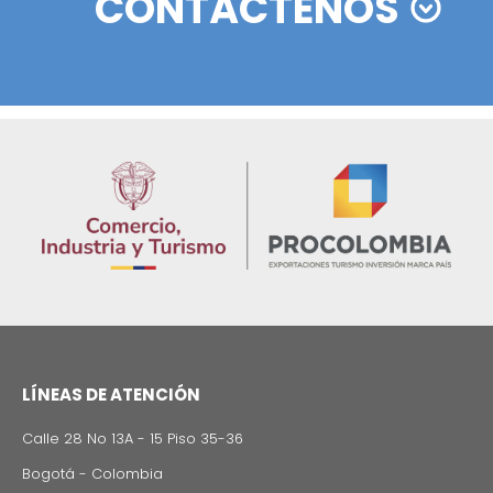
SECTORES PRODUCTIVOS
COLOMBIANOS
¿Qué peso tiene históricamente la I
01
en la economía colombiana?
En los últimos años la IED(invesión extran
directa)( ha sido una de las principales
fuentes de financiación externa del país 
ha representado, en promedio, cerca del 
del PIB anual.
¿Qué tan atractivo es Colombia pa
02