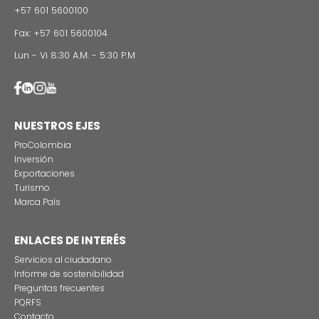
invertir?
¿Qué talento humano encuentra un
03
inversionista en Colombia?
¿Qué ventajas agroclimáticas tien
Colombia para la producción
04
agroindustrial?