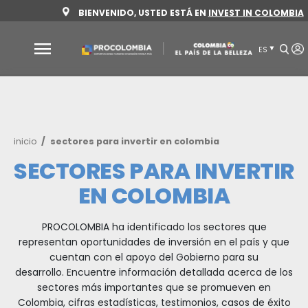
Pasar
BIENVENIDO, USTED ESTÁ EN
INVEST 
al
contenido
principal
Por
qué
Colombia
Ruta
inicio
sectores para invertir en colombia
Sectores
de
para
SECTORES PARA INVE
navegación
invertir
EN COLOMBIA
Sectores
Cómo
para
invertir
PROCOLOMBIA ha identificado los sectores
invertir
representan oportunidades de inversión en el p