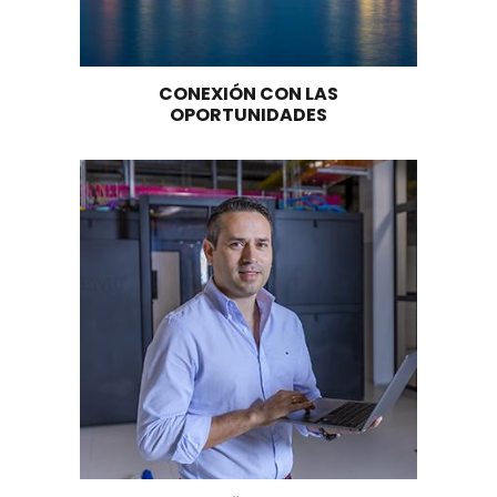
parte de Programas de Desarrollo con En
Territorial, y/o en municipios con poblaci
hasta 200.000 habitantes.
Medio ambiente, mediante descuentos de
para inversiones en control, conservación
mejoramiento del medio ambiente, lo que
comprende también inversiones en adquis
predios destinados a actividades turística
compatibles con la conservación y restau
de la diversidad biológica y los recursos n
renovables.