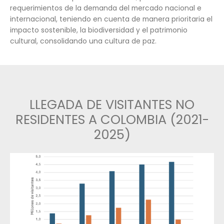
servicios
invertir
-
BPO
Cómo
Recursos
invertir
Software
Recursos
Contacto
&
1.
TI
Régimen
Acompañamiento
general
de
la
Buscador
Colombia es un mercado turístico atractivo en la
inversión
de
con necesidades de infraestructura, especialm
extranjera
oportunidades
zonas con nuevo potencial turístico, para atend
requerimientos de la demanda del mercado naci
2.
Buscador
Directorio
internacional, teniendo en cuenta de manera prio
Régimen
de
de
impacto sostenible, la biodiversidad y el patrimo
corporativo
oportunidades
servicios
cultural, consolidando una cultura de paz.