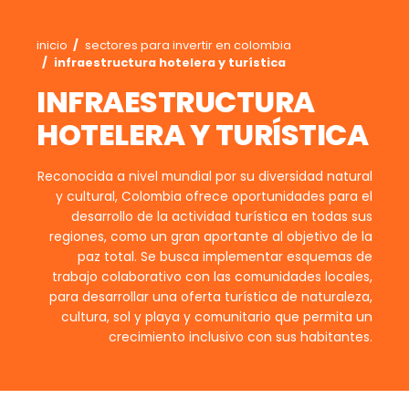
Agroindustria
Energía
y
Guatapé, Antioq
alimentos
Energía
Salud
y
ciencias
Alimentos
Energía
procesados
Ruta
inicio
sectores para invertir en colombia
renovable
de
infraestructura hotelera y turística
Salud
Infraestructura
navegación
INFRAESTRUCTURA
y
Cacao
Hidrógeno
ciencias
y
Infraestructura
Manufacturas
verde
HOTELERA Y TURÍST
derivados
Cosméticos
Manufacturas
Tecnología
Agua
Forestal
y
Reconocida a nivel mundial por su diversidad
y
y
cuidado
y cultural, Colombia ofrece oportunidades
creatividad
saneamiento
Aeronáutica
desarrollo de la actividad turística en t
Frutas
regiones, como un gran aportante al objeti
y
Farmacéutica