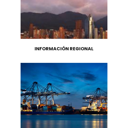
La industria turística se consolida como un im
dinamizador de la economía del país. En la se
hacia la diversificación, el turismo ocupa un lu
primordial al ser el principal generador de divis
sector no minero energético, superando a indu
como el café, el banano y las flores. Por esta r
Gobierno Nacional está comprometido en apoy
competitividad del sector turístico mediante 
ambiente de inversión favorable, a través de
incentivos para la atracción de inversión.
Infraestructura, con una tarifa especial d
del 15% por 10 años, frente a una tarifa ge
35%, para el desarrollo de infraestructura 
y de parques temáticos en municipios qu