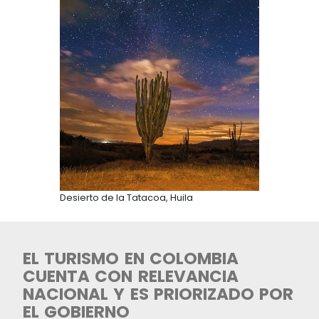
COMO DESTINO DE INVERSIÓ
INFRAESTRUCTURA TURÍSTIC
COLOMBIA OFRECE DIVERSA
OPORTUNIDADES
Con el objetivo de que el turismo se convierta 
herramienta de transformación y desarrollo para
regiones, así como un mecanismo hacia la con
de la paz total, se identifican diversas oportunid
Turismo rural y comunitario:
Mediante el desarrollo de proyectos hoteleros, i
eco-glamping, ecolodges, campamentos y desar
verdes sostenibles, para mejorar la oferta de los
con alto potencial, especialmente en nuevas reg
generar impacto positivo en las comunidades y 