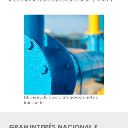
Desde los puertos en el Caribe y el Pacífico s
más de 3.500 rutas de exportación marítima y
a 750 puertos en 140 países, con tiempos de tr
costos competitivos para atender a Norteamér
Europa y Asia, mercados con alta proyección 
demanda de hidrógeno. La gran mayoría de lo
puertos cuentan con una infraestructura desa
para la importación y exportación de crudo y 
puede reacondicionarse para el transporte y
almacenamiento de hidrógeno y derivados.
En Cartagena está ubicada la Sociedad Portuar
Cayao (SPEC LNG), con una terminal de regasi
de Gas Natural Licuado (GNL), que planea ampl
capacidad de regasificación de 400 millones d