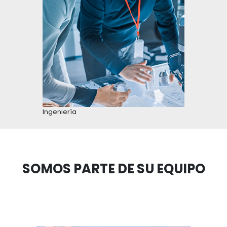
EL GOBIERNO NACIONAL HA
ESTABLECIDO INCENTIVOS 
FACILITAR EL DESARROLLO 
PROYECTOS DE HIDRÓGENO
VERDE
Para incentivar el desarrollo de proyectos
competitivos de hidrógeno y facilitar la búsq
acuerdos internacionales que atraigan la inver
garantizar la seguridad a los inversionistas y la
capacidades tecnológicas necesarias, se esta
un marco fiscal atractivo que incluye la exenc
pago de derechos arancelarios, la exclusión de
1
depreciación acelerada
y la deducción del im
1
de la renta del 50% de la inversión
.