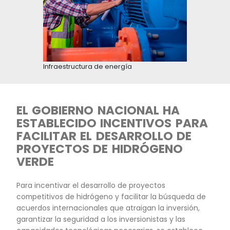
INTERNACIONAL PARA
DESARROLLAR EL MERCADO
HIDRÓGENO
Para acelerar el avance de la hoja de ruta de
hidrógeno de Colombia, donde se proyecta a 
una capacidad de electrólisis de 1 a 3 GW e in
por más de USD 5.5 Millones, se han fortalecido
lazos de cooperación con los gobiernos de Fra
Alemania, Países Bajos, Corea, Australia y EAU, 
otros, en materia técnica, científica, tecnológi
regulatoria y de innovación para el desarrollo 
mercado del hidrógeno más transparente. Oc
empresas nacionales e internacionales, en se
de 2021, manifestaron su compromiso con el de