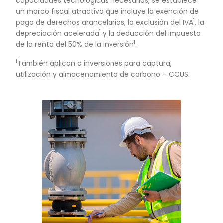
de la hoja de ruta: Engie, Siemens, Daimler, Por
Ecopetrol, Promigas, Grupo de Energía de Bogot
Un robusto ecosistema compuesto por un teji
empresarial con amplia experiencia en la indus
minera, producción de petróleo y gas, refinaci
combustibles, y generación de energía.
Adicionalmente, se constituyeron dos gremios 
sector, la Asociación Colombiana de Hidrógen
Hidrógeno de Colombia, que reúne a más de 3
jugadores relevantes nacionales internacionale
Cámara de Hidrógeno de la Asociación Nacion
Empresarios de Colombia – ANDI. Esta institucio
se complementa con la academia para la
investigación de nuevas tecnologías y formac
nuevos profesionales.