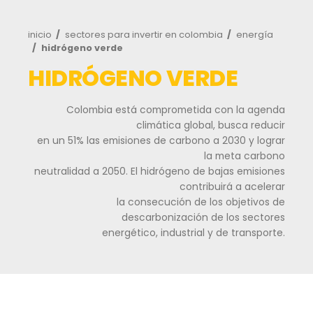
Agroindustria
Energía
Energía
y
Hi
alimentos
Energía
renovable
Alimentos
procesados
Ruta
inicio
sectores para invertir en colombia
en
Hidrógeno
de
hidrógeno verde
verde
navegación
HIDRÓGENO VERDE
Cacao
y
Salud
derivados
y
Colombia está comprometida con la
ciencias
climática global, busca
Forestal
en un 51% las emisiones de carbono a 2030 y
Salud
Infraestructura
la meta 
y
Frutas
neutralidad a 2050. El hidrógeno de bajas e
ciencias
y
contribuirá a 