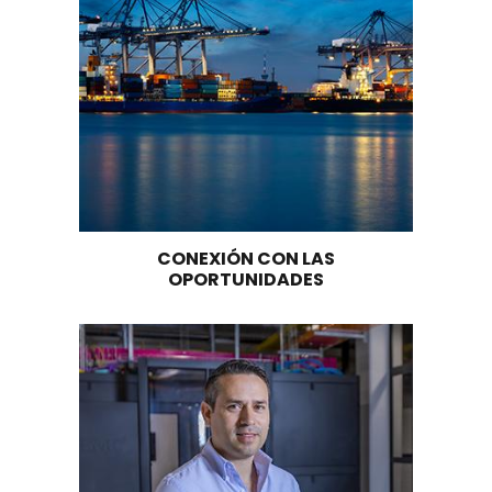
Infraestructura para energía
OPORTUNIDADES DE INVERS
Colombia ofrece un ambiente favorable para e
establecimiento de empresas nuevas o alianz
estratégicas con jugadores locales e internaci
para el desarrollo de proyectos greenfield de
hidrógeno con aplicaciones en feedstock indust
transporte y movilidad, generación energía elé
refinería, amoníaco verde (fertilizantes) e iny
red de gas natural.