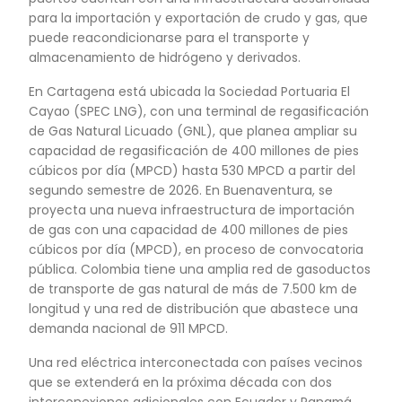
(12.459,15 MW), seguida por la energía térmica, 
representa el 32% (6.005,83 MW) y la energía sol
(296,86 MW) restante. La Unidad de Planeación
Energética- UPME, estima que la capacidad inst
2032, será de 42.737 MW, de los cuales, el 39% (
MW) correspondería a energía solar, 35% (15,97
hidarúlica, 17% (7.024,67 MW) térmica y 9% (4.
eólica.
UBICACIÓN GEOGRÁFICA
ESTRATÉGICA E
INFRAESTRUCTURA PARA
EXPORTAR