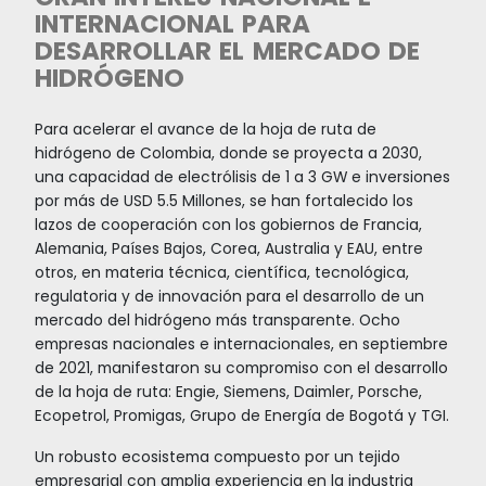
cúbicos por día (MPCD) hasta 530 MPCD a part
segundo semestre de 2026. En Buenaventura, 
proyecta una nueva infraestructura de import
de gas con una capacidad de 400 millones de 
cúbicos por día (MPCD), en proceso de convo
pública. Colombia tiene una amplia red de ga
de transporte de gas natural de más de 7.500
longitud y una red de distribución que abaste
demanda nacional de 911 MPCD.
Una red eléctrica interconectada con países 
que se extenderá en la próxima década con d
interconexiones adicionales con Ecuador y Pa