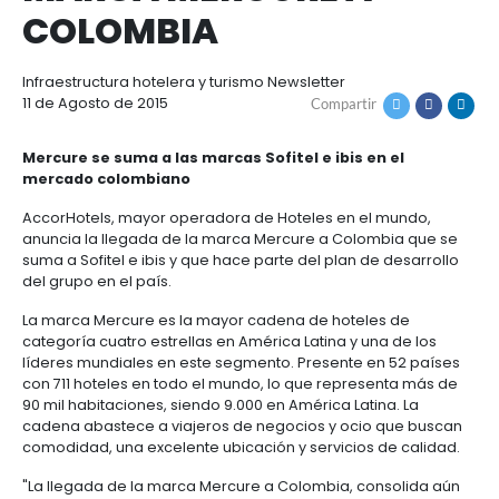
ACCORHOTELS ANU
Cómo
Recursos
LA LLEGADA DE LA
invertir
Agroindustria
y
Recursos
Contacto
MARCA MERCURE A
alimentos
1.
Régimen
COLOMBIA
Acompañamiento
Agroindustria
Energía
general
y
de
alimentos
la
Buscador
Infraestructura hotelera y turismo
Newsletter
Energía
Salud
inversión
de
11 de Agosto de 2015
Compartir
y
extranjera
oportunidades
ciencias
Alimentos
Energía
procesados
Mercure se suma a las marcas Sofitel e ibis en e
renovable
2.
Buscador
Directorio
mercado colombiano
Salud
Infraestructura
Régimen
de
de
y
Cacao
AccorHotels, mayor operadora de Hoteles en el m
corporativo
oportunidades
servicios
Hidrógeno
ciencias
y
anuncia la llegada de la marca Mercure a Colombi
Infraestructura
Manufacturas
verde
derivados
suma a Sofitel e ibis y que hace parte del plan de d
3.
Recursos
Inversionista
del grupo en el país.
Cosméticos