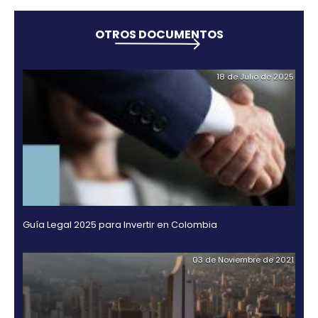
Ubicados en el centro de las ciudades, junto al mar
lugares poco convencionales, la red Mercure acog
clientes y huéspedes de ocio o de negocios en tod
mundo. Desde su concepción, tiene el objetivo de 
los clientes a un concepto único y exclusivo basado
autenticidad local.
Los pilares de la marca se basan en elementos co
inspiración local, ofertas de marca, compromiso co
calidad, profesionales amigables y una red amplia 
del hoteles alrededor del mundo. Sus valores son l
Autenticidad, Curiosidad y compromiso personal.
Mercure ha invertido cada vez más en sus servicios
ofrecer a los huéspedes una marca global de cali
características locales. Mercure con 9.000 habitac
América Latina con 60 hoteles en 4 países.
Así, Mercure se convierte en la tercera marca del 