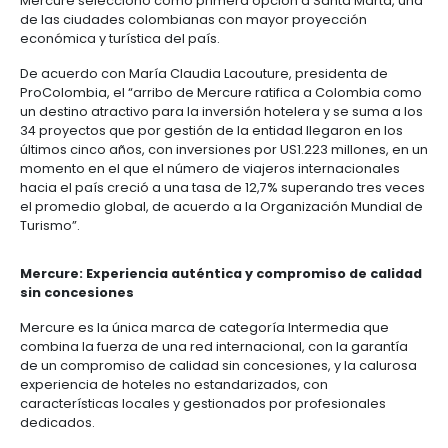
centers
preservación de la personalidad de cada hotel, d
6.
Logística
al mismo tiempo, la cultura local de cada región y p
Propiedad
atender a los clientes y huéspedes, los hoteles se 
intelectual
Outsourcing
Moda
localizados en los grandes centros, capitales y prin
de
y
ciudades del mundo.
servicios
7.
textiles
-
El primer hotel que estará operado bajo la marca 
Impuestos,
BPO
Colombia será el Mercure Santa Marta Emile, proye
aduanas
operado por Accor Hotels y que fue desarrollado p
y
empresa constructora de gran experiencia en el paí
comercio
Software
especialmente, en ciudades como Santa Marta. La 
exterior
&
fue de Bricapital, fondo de capital privado especial
TI
hotelería, con importantes proyectos e inversiones 
Régimen
Mercure seleccionó como primera opción a Santa 
de
de las ciudades colombianas con mayor proyecci
zonas
económica y turística del país.
francas
De acuerdo con María Claudia Lacouture, presiden