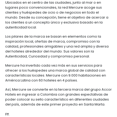
ProColombia, el “
arribo de Mercure ratifica a Col
un destino atractivo para la inversión hotelera y se
34 proyectos que por gestión de la entidad llegaron
últimos cinco años, con inversiones por US1.223 mill
momento en el que el número de viajeros internac
hacia el país creció a una tasa de 12,7% superando
el promedio global, de acuerdo a la Organización 
Turismo
”.
Mercure: Experiencia auténtica y compromiso d
sin concesiones
Mercure es la única marca de categoría Intermedi
combina la fuerza de una red internacional, con la 
de un compromiso de calidad sin concesiones, y la
experiencia de hoteles no estandarizados, con
características locales y gestionados por profesio
dedicados.