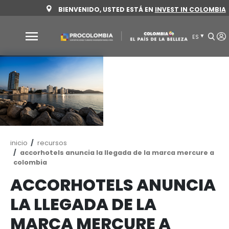
Pasar
BIENVENIDO, USTED ESTÁ EN
INVEST 
al
contenido
principal
Por
qué
Colombia
Sectores
para
invertir
Ruta
inicio
recursos
Sectores
Cómo
de
accorhotels anuncia la llegada de la marca 
navegación
colombia
para
invertir
invertir