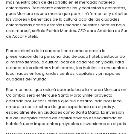
Manufacturas
Tecnología
Cumplimiento
de
Agua
Forestal
y
La marca Mercure es la mayor cadena de hoteles 
y
y
información
y
cuidado
Empresario
categoría cuatro estrellas en América Latina y una 
creatividad
gobierno
saneamiento
Aeronáutica
colombiano
líderes mundiales en este segmento. Presente en 5
corporativo
Frutas
Mapa
con 711 hoteles en todo el mundo, lo que represent
y
Farmacéutica
Tecnología
Otros
de
Infraestructura
90 mil habitaciones, siendo 9.000 en América Latina.
verduras
Astilleros
y
sectores
4.
proyectos
social
cadena abastece a viajeros de negocios y ocio q
creatividad
Derecho
por
comodidad, una excelente ubicación y servicios de
laboral
región
Automotriz
Otros
"
La llegada de la marca Mercure a Colombia, conso
y
sectores
Audiovisual
más nuestro plan de desarrollo en el mercado hote
migratorio
Oportunidades
Materiales
colombiano. Realmente estamos muy contestos y o
de
de
pues Mercure es una marca que permitirá fomentar 
Centros
Agroquímicos
5.
Inversión
construcción
los valores y beneficios de la cultura local de las c
de
Relaciones
Regional
colombianas donde estarán ubicados nuestros hot
servicios
con
Infraestructura
esta marca
", señala Patrick Mendes, CEO para Amé
compartidos
el
en
de Accor Hotels.
estado
turismo
Data
El crecimiento de la cadena tiene como premisa la