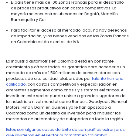
(entre pequeñas y grandes) las que se dedican a l
fabricación de autopartes y de estas, 33 compañía
alcanzado exportaciones que superan USD 1 millón.
Ventajas de invertir en el sec
automotriz en
Colombia
Gracias a sus 16 acuerdos comerciales se puede 
un mercado de más de 1.500 millones de consum
El país tiene una alta conectividad con el resto d
Está ubicado a menos de 6 horas en avión de las
principales ciudades de América, a través de 24
con conexión directa y más de 1.000 frecuencias
internacionales directas por semana.
Los inversionistas pueden
acceder a los princip
mercados en Latinoamérica con 0% de arance
autopartes.