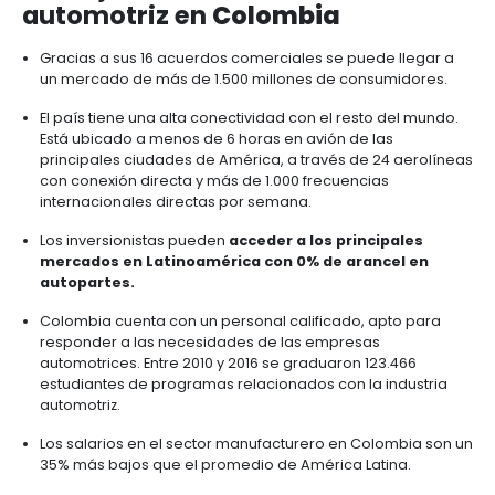
principales ciudades del país, existe una mayor 
buses y talleres para el mantenimiento de la flota.
Mercado automotriz
externo
Según cifras del Business Monitor, en 2017 se vendi
de 6 millones de vehículos en América Latina. Los
con mayor crecimiento fueron Paraguay con un 33
Argentina con el 27%, Uruguay con el 20% y Chile con
Argentina y Chile fueron los países en Suramérica 
presentaron un mayor valor en las importaciones d
vehículos (USD 8.521 y USD 7.014 respectivamente).
El potencial de la región, que actualmente cuenta c
parque automotor de más de 155 millones de vehíc
motivado a diversas compañías internacionales c
Renault, General Motors, Daimler, Relianz y Go
establecer sus operaciones en Colombia para 
los mercados local y regional.
En total, son 280 