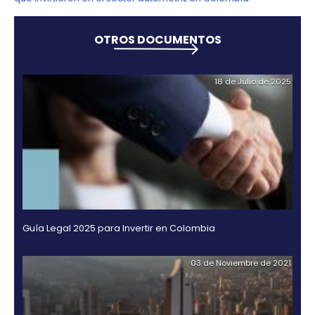
Colombia cuenta con un personal calificado, apt
responder a las necesidades de las empresas
automotrices. Entre 2010 y 2016 se graduaron 123.
estudiantes de programas relacionados con la in
automotriz.
Los salarios en el sector manufacturero en Colo
35% más bajos que el promedio de América Latin
El país tiene más de 100 Zonas Francas para el de
de procesos productivos con costos competitivos
mayoría se encuentran ubicados en Bogotá, Mede
Barranquilla y Cali.
Para facilitar el acceso al mercado local, no ha
de importación; y los bienes vendidos en las Zon
en Colombia están exentos de IVA.