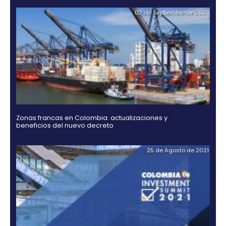
18 de Jul
Guía Legal 2025 para Invertir en Colombia
03 de Noviembr