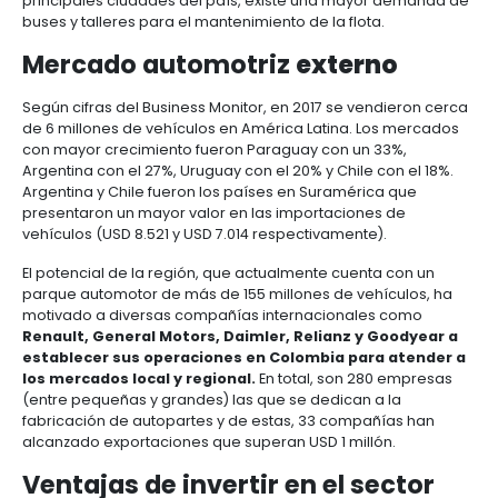
El sector automotriz colombiano se ha especializad
producción y ensamble de automóviles y motos pa
la demanda interna y externa, así como en la elab
las autopartes para responder a las necesidades d
empresas ensambladoras y el mercado de repues
No obstante, aunque los automóviles particulares 
representado el 53% de la demanda interna, el sub
mayor potencial de crecimiento es el de vehículos ut
comerciales (buses) y de carga. Por esta razón, un
oportunidades de inversión más importantes que o
sector automotriz es la del montaje de plantas de
para este tipo de vehículos, de tal forma que se p
atender el mercado local y exportar a otros países 
región.
Adicionalmente, con la renovación del parque aut
asociado a los sistemas integrados de transporte d