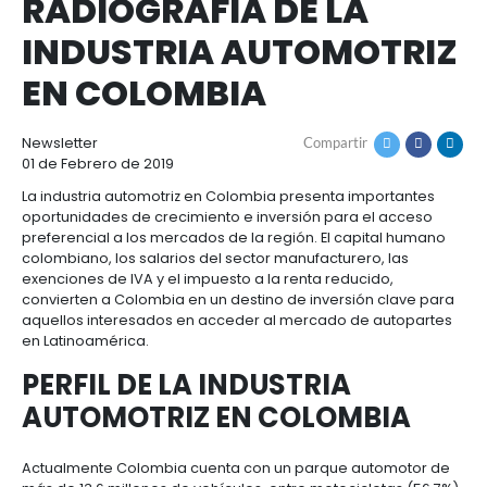
Cómo
Recursos
invertir
Agroindustria
Ruta
inicio
recursos
y
de
radiografía de la industria automotriz en co
Recursos
Contacto
alimentos
navegación
1.
RADIOGRAFÍA DE LA
Régimen
Acompañamiento
Agroindustria
Energía
general
INDUSTRIA AUTOMO
y
de
alimentos
la
Buscador
EN COLOMBIA
Energía
Salud
inversión
de
y
extranjera
oportunidades
ciencias
Alimentos
Energía
Newsletter
Compartir
procesados
renovable
01 de Febrero de 2019
2.
Buscador
Directorio
Salud
Infraestructura
Régimen
de
de
La industria automotriz en Colombia presenta impo
y
Cacao
corporativo
oportunidades
servicios
Hidrógeno
oportunidades de crecimiento e inversión para el 
ciencias
y
preferencial a los mercados de la región. El capita
Infraestructura
Manufacturas
verde
derivados
colombiano, los salarios del sector manufacturero, 
3.
Recursos
Inversionista
exenciones de IVA y el impuesto a la renta reducido
Cosméticos