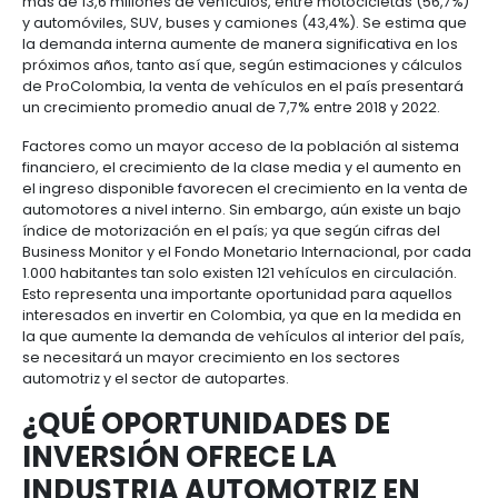
Manufacturas
Tecnología
Cumplimiento
de
Agua
convierten a Colombia en un destino de inversión c
Forestal
y
y
y
información
y
aquellos interesados en acceder al mercado de a
cuidado
Empresario
creatividad
gobierno
saneamiento
en Latinoamérica.
Aeronáutica
colombiano
corporativo
Frutas
Mapa
PERFIL DE LA INDUSTRIA
y
Farmacéutica
Tecnología
Otros
de
Infraestructura
verduras
Astilleros
AUTOMOTRIZ EN COLOMB
y
sectores
4.
proyectos
social
creatividad
Derecho
por
laboral
región
Automotriz
Otros
Actualmente Colombia cuenta con un parque auto
y
sectores
Audiovisual
más de 13,6 millones de vehículos, entre motociclet
migratorio
y automóviles, SUV, buses y camiones (43,4%). Se 
Oportunidades
Materiales
la demanda interna aumente de manera significativ
de
de
Centros
Agroquímicos
próximos años, tanto así que, según estimaciones y
5.
Inversión
construcción
de
de ProColombia, la venta de vehículos en el país p
Relaciones
Regional
servicios
un crecimiento promedio anual de 7,7% entre 2018 y
con
Infraestructura
compartidos
el
en
Factores como un mayor acceso de la población al
estado
turismo
financiero, el crecimiento de la clase media y el a
Data
el ingreso disponible favorecen el crecimiento en l