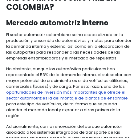
centers
automotores a nivel interno. Sin embargo, aún exist
6.
Logística
índice de motorización en el país; ya que según cifr
Propiedad
Business Monitor y el Fondo Monetario Internacional
intelectual
Outsourcing
Moda
1.000 habitantes tan solo existen 121 vehículos en cir
de
y
Esto representa una importante oportunidad para 
servicios
7.
textiles
interesados en invertir en Colombia, ya que en la 
-
Impuestos,
la que aumente la demanda de vehículos al interior 
BPO
aduanas
se necesitará un mayor crecimiento en los sectore
automotriz y el sector de autopartes.
y
comercio
Software
¿QUÉ OPORTUNIDADES DE
exterior
&
TI
INVERSIÓN OFRECE LA
Régimen
INDUSTRIA AUTOMOTRIZ 
de
COLOMBIA?
zonas
francas
Mercado automotriz
interno