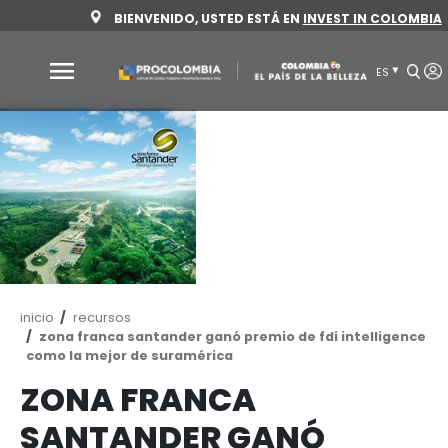
Pasar
BIENVENIDO, USTED ESTÁ EN
INVEST 
al
contenido
principal
Por
qué
Colombia
Sectores
para
invertir
Sectores
Cómo
para
invertir
Ruta
inicio
recursos
de
zona franca santander ganó premio de fdi in
invertir
navegación
como la mejor de suramérica