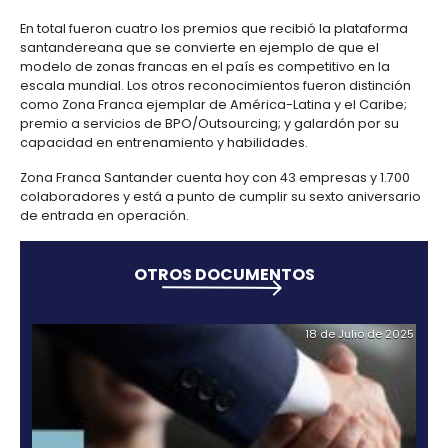
centers
6.
Logística
cumplir el sexto año de la declaratoria de Zona Fra
Propiedad
Permanente otorgada por el gobierno colombiano 
intelectual
Outsourcing
autorización de operar la misma en calidad de Usu
Moda
de
Operador significa el éxito de la estrategia.
y
servicios
7.
textiles
Para ProColombia, las zonas francas, además de re
-
Impuestos,
inversión extranjera que fortalece la industria colo
BPO
aduanas
un canal para potenciar las exportaciones no mine
y
energéticas del país. “La Zona Franca Santander i
comercio
Software
sus exportaciones a mercados como el de Europa,
exterior
&
2014 fue del 114%. Este año, esta plataforma ha recib
TI
empresas inversionistas como Orfex, Nutra & Foods 
entre otras”, dijo María Claudia Lacouture, presiden
Régimen
ProColombia.
de
zonas
En total fueron cuatro los premios que recibió la pl
francas
santandereana que se convierte en ejemplo de que
modelo de zonas francas en el país es competitivo 
escala mundial. Los otros reconocimientos fueron di