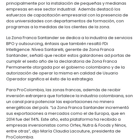
Manufacturas
Tecnología
Cumplimiento
de
Agua
de mercado asociado al diario británico “Financial 
Forestal
y
y
y
información
y
cuidado
Empresario
creatividad
gobierno
saneamiento
Bucaramanga,
21 oct. (ProColombia).- La Zona Fr
Aeronáutica
colombiano
Santander fue galardonada como la Mejor Zona Fr
corporativo
Frutas
Mapa
Suramérica en los “Global Free Zones of the year A
y
Farmacéutica
Tecnología
Otros
de
Infraestructura
que entrega cada año FDI Intelligence, centro de es
verduras
Astilleros
y
sectores
4.
proyectos
social
asociado al diario Financial Times.
creatividad
Derecho
por
laboral
región
Automotriz
Según el comunicado de FDI Intelligence, los emple
Otros
y
zona franca de Santander aumentaron más de 85% 
sectores
Audiovisual
principalmente por la instalación de pequeñas y 
migratorio
Oportunidades
Materiales
empresas en ese sector industrial. Además destac
de
de
esfuerzos de capacitación empresarial con la pres
Centros
Agroquímicos
5.
Inversión
construcción
dos universidades con departamentos de formació
de
Relaciones
Regional
programas a la medidas de los clientes de la zona.
servicios
con
Infraestructura
compartidos
el
en
La Zona Franca Santander se dedica a la industria d
BPO y outsourcing, énfasis que también resaltó FDi
estado
turismo
Intelligence. Nívea Santarelli, gerente de Zona Fran
Data
Santander, señaló que recibir estos galardones ad