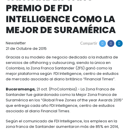
Cómo
Recursos
ZONA FRANCA
invertir
Agroindustria
y
Recursos
Contacto
SANTANDER GANÓ
alimentos
1.
Régimen
PREMIO DE FDI
Acompañamiento
Agroindustria
Energía
general
y
de
INTELLIGENCE COMO
alimentos
la
Buscador
Energía
Salud
inversión
de
MEJOR DE SURAMÉR
y
extranjera
oportunidades
ciencias
Alimentos
Energía
procesados
renovable
Newsletter
Compartir
2.
Buscador
Directorio
21 de Octubre de 2015
Salud
Infraestructura
Régimen
de
de
y
Cacao
Gracias a su modelo de negocio dedicado a la indu
corporativo
oportunidades
servicios
Hidrógeno
ciencias
y
servicios de offshoring y outsourcing, siendo la úni
Infraestructura
Manufacturas
verde
derivados
Colombia, la Zona Franca Santander (ZFS) ganó co
3.
Recursos
Inversionista
mejor plataforma según FDI Intelligence, centro de
Cosméticos