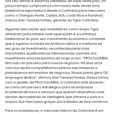
Manufacturas
Tecnología
Cumplimiento
de
Agua
Forestal
y
aproveita a Colômbia como plataforma para expor
y
y
información
y
cuidado
Empresario
América Central e o Caribe entre 10% e o 15% do tot
creatividad
gobierno
saneamiento
Aeronáutica
colombiano
vendas.
corporativo
Frutas
Mapa
y
Farmacéutica
A empresa, que se instalou na Colômbia com ajud
Tecnología
Otros
de
Infraestructura
verduras
Astilleros
PROCOLOMBIA, fabrica desde o ano 2009 tubos e 
y
sectores
4.
proyectos
social
PVC numa planta localizada em Cota, na periferia 
creatividad
Derecho
por
Atualmente, 60% da sua produção correspondem à
laboral
región
Automotriz
Otros
de construção e 40% à infraestrutura. “As possibili
y
sectores
Audiovisual
nós são ótimas e estamos satisfeitos de estar neste
migratorio
Oportunidades
Materiales
pouco tempo cumpriremos com nossa visão de te
de
de
plataforma exportadora desde a Colômbia para 
Centros
Agroquímicos
como o Triangulo Norte, Caribe, EUA, Costa Rica e 
5.
Inversión
construcción
de
indicou Alan Tavares Fontes, gerente da Tigre Colô
Relaciones
Regional
servicios
con
Infraestructura
compartidos
Algumas das razões que investidores como Grupo 
el
en
destacam para instalar suas operações é a confia
estado
turismo
institucional do país; seu crescimento econômico 
Data
que é superior a média da América Latina e a melh