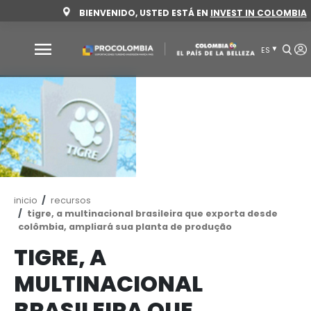
Pasar
BIENVENIDO, USTED ESTÁ EN
INVEST 
al
contenido
principal
Por
qué
Colombia
Sectores
para
invertir
Ruta
inicio
recursos
Sectores
Cómo
de
tigre, a multinacional brasileira que exporta
para
invertir
navegación
colômbia, ampliará sua planta de produção
invertir