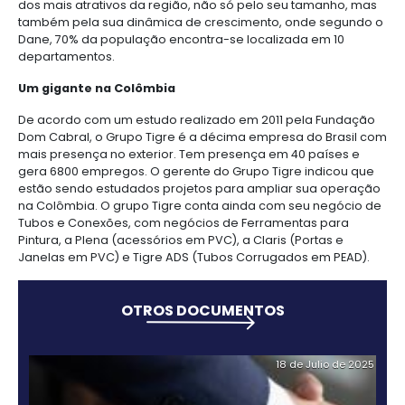
centers
seu grau de investimento, reconhecida pelas mais
6.
Logística
importantes qualificadoras internacionais, permite
Propiedad
investidores uma perspectiva de longo prazo. “P
intelectual
Outsourcing
Moda
tem sido um parceiro para nossos negócios. Há do
de
y
com sua ajuda compartilhamos planos exportador
servicios
7.
textiles
participamos em eventos de negócios. Nossa plant
-
Impuestos,
empregos diretos”, afirmou Alan Tavares Fontes. D
BPO
aduanas
com a gestão da PROCOLOMBIA, a Colômbia está s
y
se como um parceiro estratégico para as empres
comercio
Software
brasileiras de bens e serviços que querem diversifi
vendas aproveitando as vantagens que oferece o p
exterior
&
acesso aos mercados graças aos tratados de livre
TI
Régimen
Para os investidores, o mercado interno da Colôm
de
dos mais atrativos da região, não só pelo seu tam
zonas
também pela sua dinâmica de crescimento, onde 
francas
Dane, 70% da população encontra-se localizada e
departamentos.