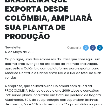
TIGRE, A
Cómo
Recursos
invertir
Agroindustria
MULTINACIONAL
y
Recursos
Contacto
alimentos
BRASILEIRA QUE
1.
Régimen
Acompañamiento
EXPORTA DESDE
Agroindustria
Energía
general
y
de
COLÔMBIA, AMPLIA
alimentos
la
Buscador
Energía
Salud
inversión
de
SUA PLANTA DE
y
extranjera
oportunidades
ciencias
Alimentos
Energía
PRODUÇÃO
procesados
renovable
2.
Buscador
Directorio
Salud
Infraestructura
Régimen
de
de
y
Cacao
Newsletter
Compartir
corporativo
oportunidades
servicios
Hidrógeno
ciencias
y
17 de Mayo de 2013
Infraestructura
Manufacturas
verde
derivados
Grupo Tigre, uma das empresas do Brasil que con
3.
Recursos
Inversionista
Cosméticos
dos maiores avanços no processo de internacional