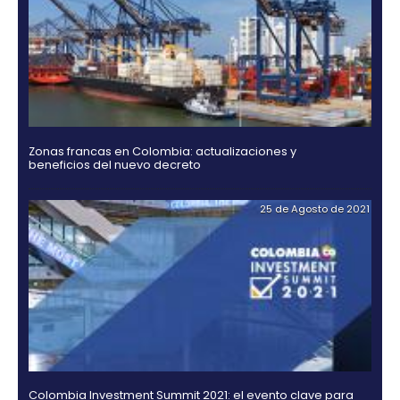
Hidrógeno verde, una alternativa para el futuro de
energía en Colombia
21 de Octub