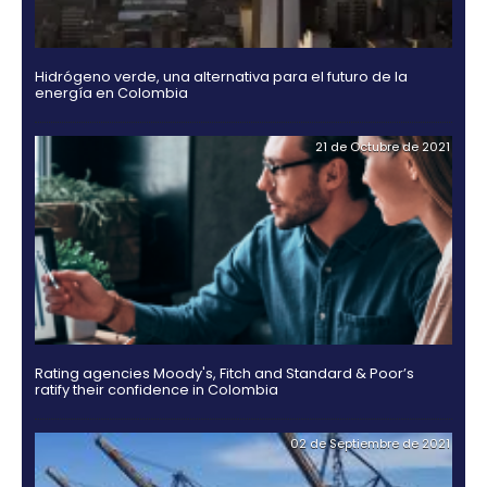
18 de Jul
Guía Legal 2025 para Invertir en Colombia
03 de Noviembr