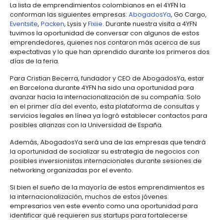
Manufacturas
Tecnología
Cumplimiento
de
Agua
Pues seis de los cerca de 300 emprendimientos pr
Forestal
y
y
y
información
y
el
4YFN
provienen de Colombia. Se trata de un grup
cuidado
Empresario
creatividad
gobierno
saneamiento
jóvenes empresarios locales quienes, acompañado
Aeronáutica
colombiano
Ministerio de Tecnologías de la Información y las
corporativo
Frutas
Mapa
Comunicaciones y ProColombia -que lideran la inici
y
Farmacéutica
Tecnología
Otros
de
Infraestructura
Colombia Bring IT On
-, buscan posibles inversionist
verduras
Astilleros
y
sectores
4.
proyectos
social
relaciones comerciales que permitan que sus
creatividad
Derecho
por
emprendimientos den un paso más hacia la
laboral
región
Automotriz
internacionalización.
Otros
y
sectores
Audiovisual
La lista de emprendimientos colombianos en el 4YFN
migratorio
Oportunidades
Materiales
conforman las siguientes empresas:
AbogadosYa
,
de
de
Eventsite
,
Packen
, Lysis y
Fixiie
. Durante nuestra visita
Centros
Agroquímicos
5.
Inversión
construcción
tuvimos la oportunidad de conversar con algunos d
de
Relaciones
Regional
emprendedores, quienes nos contaron más acerca
servicios
con
Infraestructura
expectativas y lo que han aprendido durante los p
compartidos
el
en
días de la feria.
estado
turismo
Para Cristian Becerra, fundador y CEO de Abogados
Data
en Barcelona durante 4YFN ha sido una oportunida