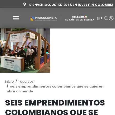
Pasar
BIENVENIDO, USTED ESTÁ EN
INVEST 
al
contenido
principal
Por
qué
Colombia
Sectores
para
invertir
Sectores
Cómo
para
invertir
Ruta
inicio
recursos
de
seis emprendimientos colombianos que se q
invertir
navegación
abrir al mundo