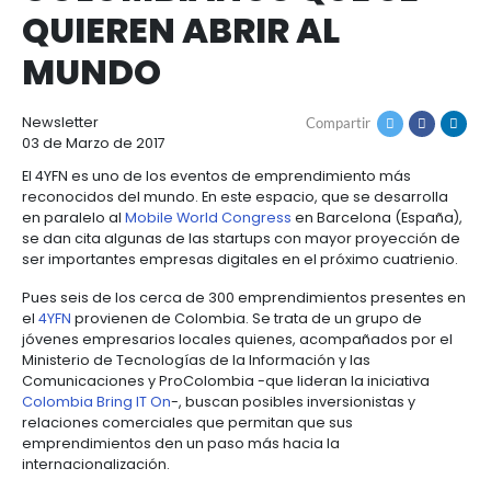
Cómo
Recursos
SEIS EMPRENDIMIEN
invertir
Agroindustria
y
Recursos
Contacto
COLOMBIANOS QUE 
alimentos
1.
Régimen
QUIEREN ABRIR AL
Acompañamiento
Agroindustria
Energía
general
y
de
MUNDO
alimentos
la
Buscador
Energía
Salud
inversión
de
y
extranjera
oportunidades
Newsletter
Compartir
ciencias
Alimentos
Energía
03 de Marzo de 2017
procesados
renovable
2.
Buscador
Directorio
El 4YFN es uno de los eventos de emprendimiento 
Salud
Infraestructura
Régimen
de
de
reconocidos del mundo. En este espacio, que se de
y
Cacao
en paralelo al
Mobile World Congress
en Barcelona 
corporativo
oportunidades
servicios
Hidrógeno
ciencias
y
se dan cita algunas de las startups con mayor pro
Infraestructura
Manufacturas
verde
derivados
ser importantes empresas digitales en el próximo cu
3.
Recursos
Inversionista
Cosméticos