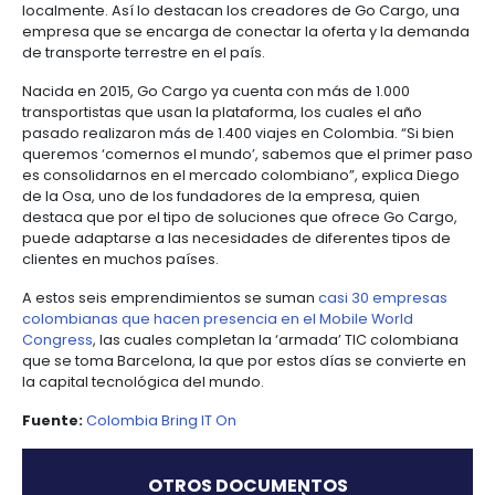
centers
6.
Logística
avanzar hacia la internacionalización de su compañ
Propiedad
en el primer día del evento, esta plataforma de con
intelectual
Outsourcing
servicios legales en línea ya logró establecer cont
Moda
de
posibles alianzas con la Universidad de España.
y
servicios
7.
textiles
Además, AbogadosYa será una de las empresas q
-
Impuestos,
la oportunidad de socializar su estrategia de nego
BPO
aduanas
posibles inversionistas internacionales durante ses
y
networking organizadas por el evento.
comercio
Software
exterior
&
Si bien el sueño de la mayoría de estos emprendim
la internacionalización, muchos de estos jóvenes
TI
empresarios ven este evento como una oportunid
Régimen
identificar qué requieren sus startups para fortalec
de
localmente. Así lo destacan los creadores de Go C
zonas
empresa que se encarga de conectar la oferta y 
francas
de transporte terrestre en el país.
Nacida en 2015, Go Cargo ya cuenta con más de 1.0