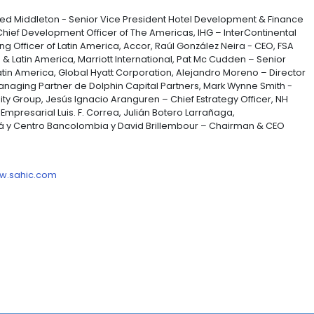
 la región con empresarios e inversionistas que se ha
ortunidad excelente que brinda la posibilidad de se
ericanas para la concreción de proyectos, inversione
erdos y negociaciones dentro de la industria.
tantes de las cadenas hoteleras más importantes en 
n su presencia quienes ya están en el país y quedar en
0, por gestión de PROCOLOMBIA han comenzado en el p
regiones del país. De esta manera estamos construyen
mbia, María Claudia Lacouture.
e encuentran, Ted Middleton - Senior Vice President Ho
l Eisemann - Chief Development Officer of The Americas
hief Operating Officer of Latin America, Accor, Raúl Go
 the Caribbean & Latin America, Marriott International, 