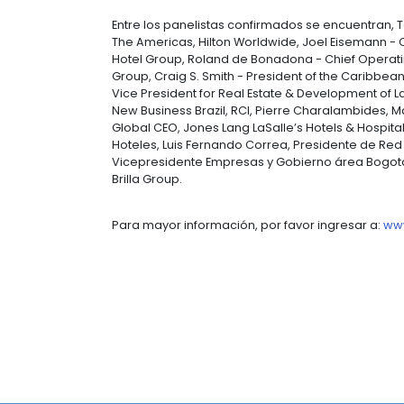
escenarios y desafíos que presenta
encuentro”
Para PROCOLOMBIA, SAHIC es una op
como una de las potencias latinoam
como el lugar ideal para cerrar acu
“
Tener en Colombia a los represen
de inversión permitirá que aumente
lo han hecho. Desde agosto de 201
de hotelería que han llegado a 9 
la presidenta de PROCOLOMBIA Colo
Entre los panelistas confirmados s
The Americas, Hilton Worldwide, Joe
Hotel Group, Roland de Bonadona - C
Group, Craig S. Smith - President of