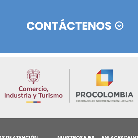
velopment of Latin America, Global Hyatt Corporation, A
aralambides, Managing Partner de Dolphin Capital Partn
els & Hospitality Group, Jesús Ignacio Aranguren – Chie
dente de Red Empresarial Luis. F. Correa, Julián Botero
o área Bogotá y Centro Bancolombia y David Brillemb
ngresar a:
www.sahic.com