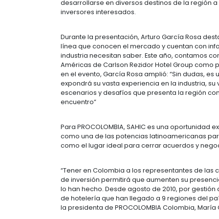
En la conferencia de prensa realiz
South America y Presidente SAHIC 
de dicho encuentro, ambos ejecutiv
500 “decision makers” de la indust
nuevas oportunidades de negocios, i
El encuentro mantendrá un esquema
networking orientado a conectar i
Presente su Proyecto), una platafor
desarrollarse en diversos destinos 
inversores interesados.
Durante la presentación, Arturo Ga
línea que conocen el mercado y cue
industria necesitan saber. Este año
Américas de Carlson Rezidor Hotel 
en el evento, García Rosa amplió:
“
expondrá su vasta experiencia en la 