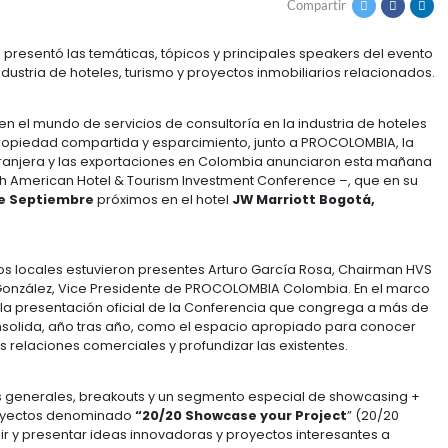
 LA REGIÓN
th America presentó las temáticas, tópicos y princip
ntes de la industria de hoteles, turismo y proyectos i
ización líder en el mundo de servicios de consultoría e
dos, turismo, propiedad compartida y esparcimiento, j
a inversión extranjera y las exportaciones en Colombi
l
SAHIC
– South American Hotel & Tourism Investment C
 días
23 y 24 de Septiembre
próximos en el hotel
JW M