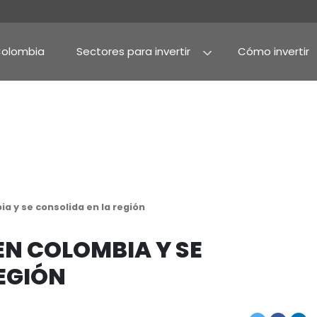
Por qué Colombia
Sectores para invertir
Agroindustria y alime
Alimentos procesado
rte en colombia y se consolida en la región
ERTE EN COLOMBIA Y S