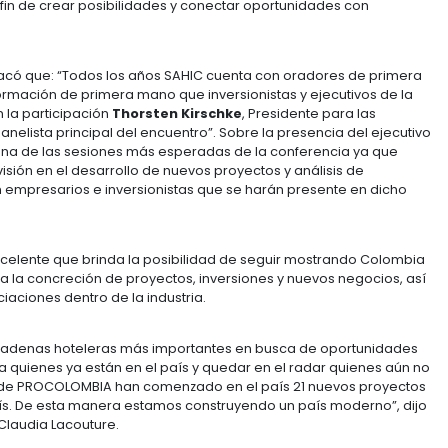
ada para medios locales estuvieron presentes Arturo G
y Juan Carlos González, Vice Presidente de PROCOLOMB
os realizaron la presentación oficial de la Conferenc
ria y que se consolida, año tras año, como el espacio 
niciar nuevas relaciones comerciales y profundizar las
 de sesiones generales, breakouts y un segmento es
nversores y proyectos denominado
“20/20 Showcase y
ma para exhibir y presentar ideas innovadoras y proye
de la región a fin de crear posibilidades y conectar o
rcía Rosa destacó que:
“Todos los años SAHIC cuenta c
ntan con información de primera mano que inversionis
, contamos con la participación
Thorsten Kirschke
, Pr
Group como panelista principal del encuentro”.
Sobre l
Sin dudas, es una de las sesiones más esperadas de la
industria, su visión en el desarrollo de nuevos proyecto