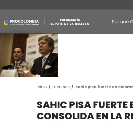
Pasar
al
contenido
principal
Ruta
inicio
recursos
sahic pisa fue
de
navegación
SAHIC PISA FU