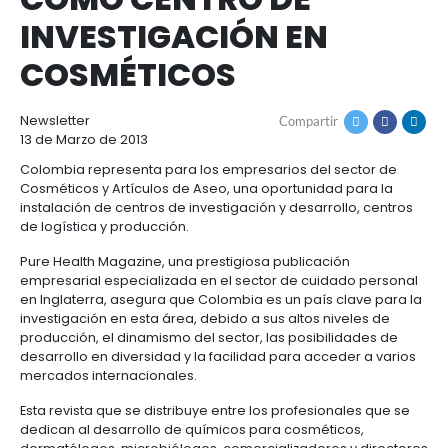
PURE HEALTH MAGAZ
Cómo
Recursos
invertir
Agroindustria
DESTACA A COLOMB
y
Recursos
Contacto
alimentos
COMO CENTRO DE
1.
Régimen
Acompañamiento
INVESTIGACIÓN EN
Agroindustria
Energía
general
y
de
COSMÉTICOS
alimentos
la
Buscador
Energía
Salud
inversión
de
y
extranjera
oportunidades
ciencias
Alimentos
Newsletter
Compartir
Energía
procesados
13 de Marzo de 2013
renovable
2.
Buscador
Directorio
Salud
Infraestructura
Colombia representa para los empresarios del sec
Régimen
de
de
Cosméticos y Artículos de Aseo, una oportunidad p
y
Cacao
corporativo
oportunidades
servicios
Hidrógeno
instalación de centros de investigación y desarrollo
ciencias
y
Infraestructura
Manufacturas
verde
de logística y producción.
derivados
3.
Recursos
Inversionista
Cosméticos
Pure Health Magazine, una prestigiosa publicación