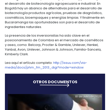
mercado colombiano ser uno de los más fuertes y e
de mayor crecimiento en la región. En conclusión u
puede permitirse estar fuera de ese país”, reseña la
Pure Health Magazine, indica que uno de los aspec
atractivos del sector de cosméticos para los invers
extranjeros es las posibilidades de desarrollo en di
De hecho el plan del Gobierno es impulsar el desarr
biotecnología, para que de esta forma en el 2032
sea reconocida como líder en el desarrollo, produc
comercialización y exportación de productos de alt
agregado derivados del uso sostenible de la biodi
Según PROCOLOMBIA, en Medellín hay oportunidade
desarrollo de bioinsumos e ingredientes naturales. E
existe el potencial para el desarrollo de nuevos pr
para la alimentación, cosmética y la industria a part
recursos biológicos.
En la región de Caldas, Risaralda y Quindío hay pot