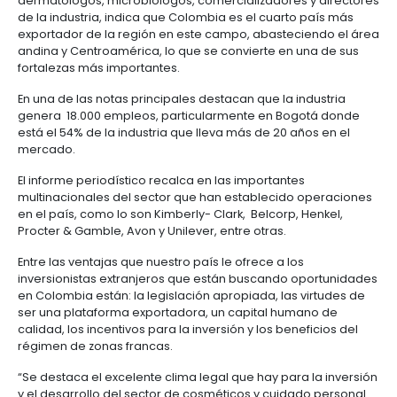
Manufacturas
Tecnología
Cumplimiento
de
Agua
Forestal
y
empresarial especializada en el sector de cuidado
y
y
información
y
cuidado
Empresario
en Inglaterra, asegura que Colombia es un país cla
creatividad
gobierno
saneamiento
investigación en esta área, debido a sus altos nivel
Aeronáutica
colombiano
corporativo
Frutas
producción, el dinamismo del sector, las posibilida
Mapa
y
Farmacéutica
desarrollo en diversidad y la facilidad para acceder
Tecnología
Otros
de
Infraestructura
verduras
Astilleros
mercados internacionales.
y
sectores
4.
proyectos
social
creatividad
Derecho
por
Esta revista que se distribuye entre los profesional
laboral
región
Automotriz
Otros
dedican al desarrollo de químicos para cosméticos
y
dermatólogos, microbiólogos, comercializadores y
sectores
Audiovisual
migratorio
de la industria, indica que Colombia es el cuarto p
Oportunidades
Materiales
exportador de la región en este campo, abastecie
de
de
Centros
Agroquímicos
andina y Centroamérica, lo que se convierte en una
5.
Inversión
construcción
de
fortalezas más importantes.
Relaciones
Regional
servicios
con
Infraestructura
compartidos
En una de las notas principales destacan que la indu
el
en
genera 18.000 empleos, particularmente en Bogot
estado
turismo
está el 54% de la industria que lleva más de 20 años
Data
mercado.