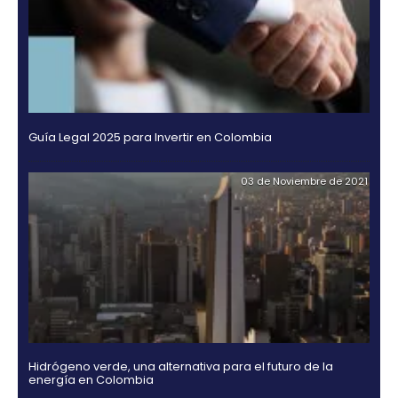
el desarrollo de biotecnología agropecuaria e indust
Bogotá hay un abanico de alternativas para el desa
biotecnología productos agrícolas, pruebas de dia
cosméticos, bioempaques y energías limpias. Y fin
Bucaramanga las oportunidades son para el desarr
ingredientes naturales.
La presencia de los inversionistas ha sido clave en e
posicionamiento de Colombia en el mercado de c
y aseo, como: Belcorp, Procter & Gamble, Unilever, 
Yanbal, Avon, Unilever, Johnson & Johnson, Familia
Kimberly Clark.
Lea aquí el artículo completo:
http://issuu.com/via-
media/docs/phm_fm_2013_digi?mode=window
OTROS DOCUMENTOS