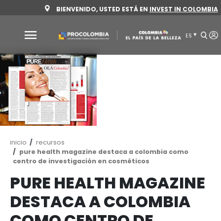
Pasar
BIENVENIDO, USTED ESTÁ EN
INVEST 
al
contenido
principal
Por
qué
Colombia
Sectores
para
invertir
Ruta
inicio
recursos
Sectores
Cómo
de
pure health magazine destaca a colombia c
para
invertir
navegación
centro de investigación en cosméticos
invertir