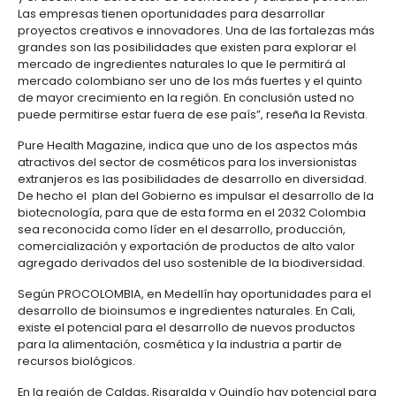
centers
6.
Logística
El informe periodístico recalca en las importantes
Propiedad
multinacionales del sector que han establecido op
intelectual
Outsourcing
Moda
en el país, como lo son Kimberly- Clark, Belcorp, He
de
Procter & Gamble, Avon y Unilever, entre otras.
y
servicios
7.
textiles
-
Entre las ventajas que nuestro país le ofrece a los
Impuestos,
BPO
inversionistas extranjeros que están buscando opo
aduanas
en Colombia están: la legislación apropiada, las vi
y
ser una plataforma exportadora, un capital human
comercio
Software
calidad, los incentivos para la inversión y los benefi
exterior
&
régimen de zonas francas.
TI
“Se destaca el excelente clima legal que hay para l
Régimen
y el desarrollo del sector de cosméticos y cuidado 
de
Las empresas tienen oportunidades para desarroll
zonas
proyectos creativos e innovadores. Una de las fort
francas
grandes son las posibilidades que existen para expl
mercado de ingredientes naturales lo que le permiti