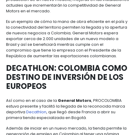
A continuación presentamos algunos casos de éxit
reflejan diferentes
opciones de inversión en Col
benefician tanto la economía del país como los ne
empresas extranjeras de diferentes sectores.
GENERAL MOTORS Y LA M
DE OBRA COLOMBIANA
Al tener un acuerdo automotor firmado con Brasil,
G
Motors
de Estados Unidos decidió invertir US$12 mil
incrementar la producción y abastecer tanto al m
local como a la región.
Se trata de una
inversión extranjera en Colombi
directamente a la planta de ensamble de vehículos
compañía y que contempla, además de una línea 
producción de un nuevo modelo, mejoras en las in