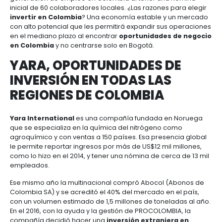
actuales que incrementarán la competitividad de 
Motors en el mercado.
Es un ejemplo de cómo la mano de obra eficiente en
la conectividad del territorio permiten la llegada y 
de nuevos negocios a Colombia; General Motors e
exportar cerca de 2.000 unidades de un nuevo mod
Brasil y así se beneficiará mientras cumple con el
compromiso que tiene la empresa con el President
República de aumentar las exportaciones colombi
DECATHLON: COLOMBIA 
DESTINO DE INVERSIÓN DE
EUROPEOS
Así como en el caso de la
General Motors
, PROCO
estuvo presente y facilitó la llegada de la reconoc