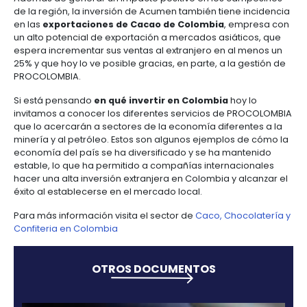
agroquímico y con ventas a 150 países. Esa presenc
le permite reportar ingresos por más de US$12 mil m
como lo hizo en el 2014, y tener una nómina de cerca
empleados.
Ese mismo año la multinacional compró Abocol (A
Colombia SA) y se acreditó el 40% del mercado en e
con un volumen estimado de 1,5 millones de tonelad
En el 2016, con la ayuda y la gestión de PROCOLOMBI
compañía decidió hacer una
inversión extranjer
Colombia
por US$43 millones en la ampliación de
de almacenamiento del producto en Cartagena, q
para la recepción del insumo y las mezclas en plant
una muestra clave de cómo existen
opciones de i
en Colombia
en ciudades diferentes a Bogotá, Mede
y Barranquilla, y que además se adecúan y result
más propicias según las necesidades de las empr
extranjeras.