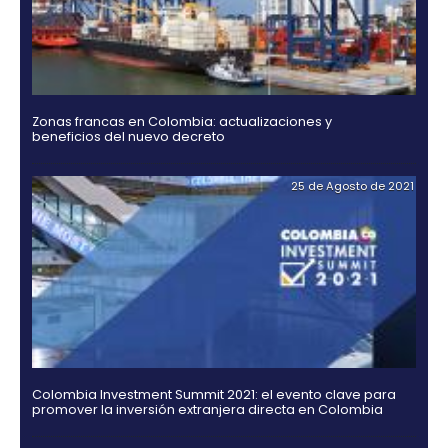
18 de Jul
Guía Legal 2025 para Invertir en Colombia
03 de Noviembr