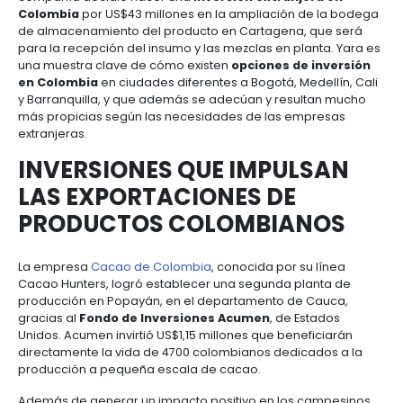
deportiva
Decathlon
, que llegó desde Francia a abri
primera tienda especializada en Bogotá.
Además de iniciar en un nuevo mercado, la tienda 
generación de empleo en Colombia al tener una 
inicial de 60 colaboradores locales. ¿Las razones p
invertir en Colombia
? Una economía estable y u
con alto potencial que les permitirá expandir sus 
en el mediano plazo al encontrar
oportunidades d
en Colombia
y no centrarse solo en Bogotá.
YARA, OPORTUNIDADES D
INVERSIÓN EN TODAS LAS
REGIONES DE COLOMBIA
Yara International
es una compañía fundada en 
que se especializa en la química del nitrógeno co