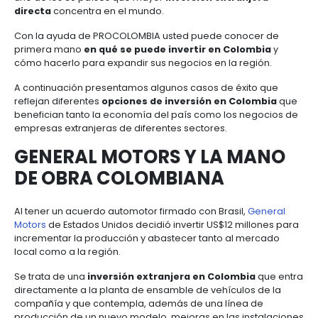
centers
6.
Logística
LA CONFERENCIA DE LAS
Propiedad
intelectual
Outsourcing
NACIONES UNIDAS
SOBRE
Moda
de
y
COMERCIO Y DESARROLLO
servicios
7.
textiles
-
(CNUCYD O UNCTAD)
Impuestos,
BPO
aduanas
y
Esa cifra confirma que el país se ha ganado un luga
comercio
Software
importante como destino atractivo de inversión extr
exterior
&
que cada vez
son más los negocios para invertir
TI
Colombia.
De hecho, según la Conferencia de las 
Unidas sobre Comercio y Desarrollo (Unctad), Col
Régimen
uno de los 30 países que mayor
inversión extranj
de
directa
concentra en el mundo.
zonas
francas
Con la ayuda de PROCOLOMBIA usted puede conoc
primera mano
en qué se puede invertir en Colo
cómo hacerlo para expandir sus negocios en la reg