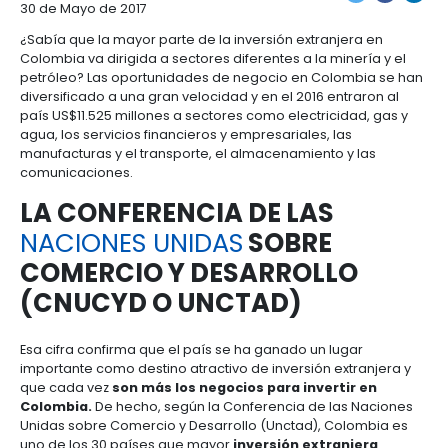
¿POR QUÉ COLOMBIA
Manufacturas
Tecnología
Cumplimiento
de
Agua
Forestal
y
y
y
información
y
cuidado
Empresario
UN BUEN DESTINO DE
creatividad
gobierno
saneamiento
Aeronáutica
colombiano
corporativo
Frutas
Mapa
INVERSIÓN
y
Farmacéutica
Tecnología
Otros
de
Infraestructura
verduras
Astilleros
EXTRANJERA?
y
sectores
4.
proyectos
social
creatividad
Derecho
por
laboral
región
Automotriz
Otros
Newsletter
Compartir
y
sectores
Audiovisual
30 de Mayo de 2017
migratorio
Oportunidades
Materiales
¿Sabía que la mayor parte de la inversión extranjer
de
de
Centros
Agroquímicos
Colombia va dirigida a sectores diferentes a la mine
5.
Inversión
construcción
de
petróleo? Las oportunidades de negocio en Colom
Relaciones
Regional
servicios
diversificado a una gran velocidad y en el 2016 entr
con
Infraestructura
compartidos
país US$11.525 millones a sectores como electricida
el
en
agua, los servicios financieros y empresariales, las
estado
turismo
manufacturas y el transporte, el almacenamiento y 
Data
comunicaciones.