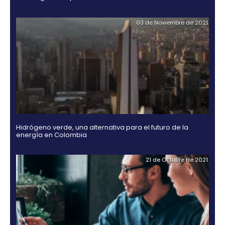
lograr una verdadera internacionalización de la de 
comunidad suscriptora.
OTROS DOCUMENTOS
18 de Jul
Guía Legal 2025 para Invertir en Colombia