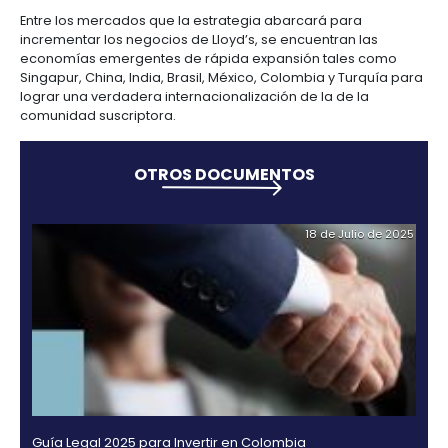
América Latina, Gabriel Anguiano.
Dicha estrategia se ha denominado Visión 2025 y f
en la conocida sala de suscripción del edificio de L
durante un evento especial al cual asistió el primer 
del Reino Unido, David Cameron, quien no dudó en r
empuje y la ambición con los que Lloyd`s está pers
sus planes hacia el año 2025.
Los inversionistas están enfocados en Colombia, por
compañía quiere jugar un papel clave en el desarro
economía colombiana trabajando con los asegur
locales para ayudar a sus clientes en el manejo de
riesgos.
Entre los mercados que la estrategia abarcará par
incrementar los negocios de Lloyd’s, se encuentran 
economías emergentes de rápida expansión tale
Singapur, China, India, Brasil, México, Colombia y T