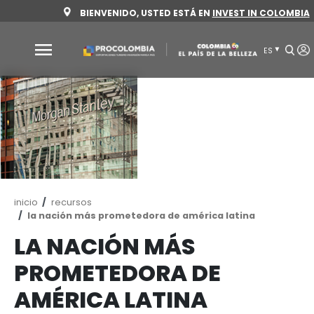
Pasar
BIENVENIDO, USTED ESTÁ EN
INVEST 
al
contenido
principal
Por
qué
Colombia
Sectores
para
invertir
Ruta
inicio
recursos
Sectores
Cómo
de
la nación más prometedora de américa latin
para
invertir
navegación
invertir
LA NACIÓN MÁS