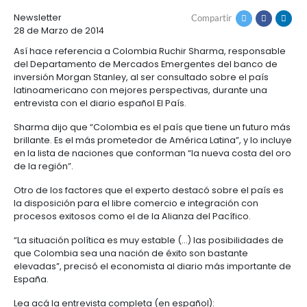
Cómo
Recursos
PROMETEDORA DE
invertir
Agroindustria
y
AMÉRICA LATINA
Recursos
Contacto
alimentos
1.
Régimen
Acompañamiento
Newsletter
Compartir
Agroindustria
Energía
general
28 de Marzo de 2014
y
de
alimentos
la
Buscador
Así hace referencia a Colombia Ruchir Sharma, re
Energía
Salud
inversión
de
del Departamento de Mercados Emergentes del b
y
extranjera
oportunidades
inversión Morgan Stanley, al ser consultado sobre e
ciencias
Alimentos
Energía
latinoamericano con mejores perspectivas, durant
procesados
renovable
entrevista con el diario español El País.
2.
Buscador
Directorio
Salud
Infraestructura
Régimen
de
de
Sharma dijo que “Colombia es el país que tiene un 
y
Cacao
corporativo
oportunidades
servicios
Hidrógeno
brillante. Es el más prometedor de América Latina”, y
ciencias
y
Infraestructura
Manufacturas
verde
en la lista de naciones que conforman “la nueva co
derivados
de la región”.
3.
Recursos
Inversionista
Cosméticos