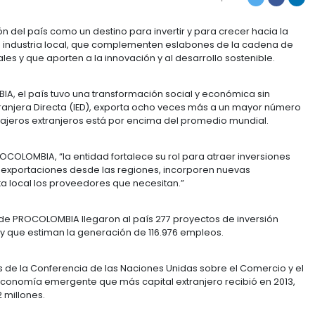
¡AHORA ES PROCOLOM
a promoción del país como un destino para invertir y
n y expandan la industria local, que complementen esl
iales regionales y que aporten a la innovación y al des
ora PROCOLOMBIA, el país tuvo una transformación soci
 Inversión Extranjera Directa (IED), exporta ocho vec
receptor de viajeros extranjeros está por encima del 
sidenta de PROCOLOMBIA, “la entidad fortalece su rol p
generen nuevas exportaciones desde las regiones, inco
n en la oferta local los proveedores que necesitan.”