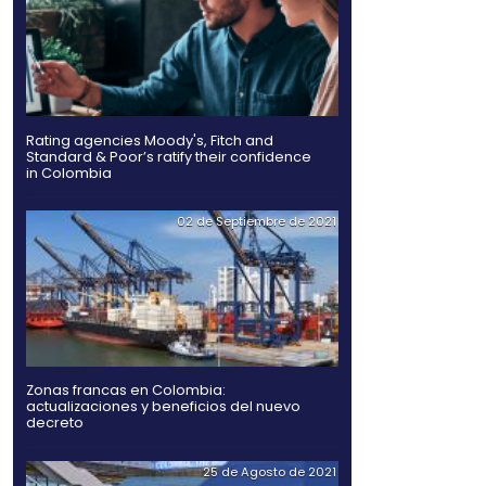
oyectos de inversión
empleos.
Hidrógeno verde, una al
futuro de la energía e
as sobre el Comercio y el
njero recibió en 2013,
Rating agencies Moody's
Standard & Poor’s ratify
in Colombia