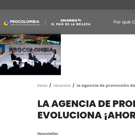
Pasar
al
contenido
principal
Ruta
inicio
recursos
la agencia de 
de
navegación
LA AGENCIA 