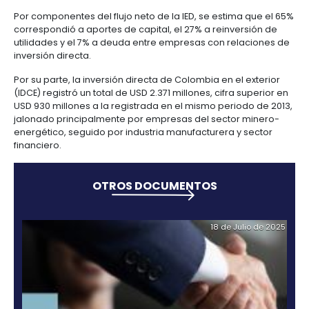
Manufacturas
Tecnología
Cumplimiento
de
Agua
Forestal
y
Le sigue el área de transporte, almacenamiento y
y
y
información
y
cuidado
Empresario
comunicaciones, cuya IED en el inicio del año sumó 
creatividad
gobierno
saneamiento
Aeronáutica
colombiano
millones, 80% más que en el mismo lapso del 2013.
corporativo
Frutas
Mapa
y
Farmacéutica
Tecnología
Otros
de
Infraestructura
Según el Emisor al cierre del primer semestre de es
verduras
Astilleros
y
sectores
4.
proyectos
social
otros sectores que mostraron un incremento en la 
de recursos que recibieron del exterior fueron elect
creatividad
Derecho
por
gas y agua, construcción, y servicios financieros y
laboral
región
Automotriz
Otros
empresariales.
y
sectores
Audiovisual
migratorio
Oportunidades
Materiales
Por componentes del flujo neto de la IED, se estima
de
de
correspondió a aportes de capital, el 27% a reinver
Centros
Agroquímicos
5.
Inversión
construcción
utilidades y el 7% a deuda entre empresas con rel
de
inversión directa.
Relaciones
Regional
servicios
con
Infraestructura
compartidos
Por su parte, la inversión directa de Colombia en el 
el
en
(IDCE) registró un total de USD 2.371 millones, cifra s
estado
turismo
USD 930 millones a la registrada en el mismo period
Data
jalonado principalmente por empresas del sector 