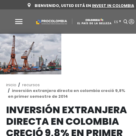
Pasar
BIENVENIDO, USTED ESTÁ EN
INVEST 
al
contenido
principal
Por
qué
Colombia
Sectores
para
invertir
Ruta
inicio
recursos
Sectores
Cómo
de
inversión extranjera directa en colombia cre
navegación
en primer semestre de 2014
para
invertir
invertir