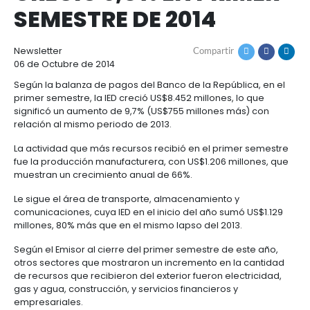
INVERSIÓN EXTRANJ
Cómo
Recursos
DIRECTA EN COLOMB
invertir
Agroindustria
y
Recursos
Contacto
CRECIÓ 9,8% EN PRI
alimentos
1.
Régimen
SEMESTRE DE 2014
Acompañamiento
Agroindustria
Energía
general
y
de
alimentos
la
Buscador
Newsletter
Compartir
Energía
Salud
inversión
de
06 de Octubre de 2014
y
extranjera
oportunidades
ciencias
Alimentos
Según la balanza de pagos del Banco de la Repúblic
Energía
procesados
primer semestre, la IED creció US$8.452 millones, lo
renovable
2.
Buscador
Directorio
significó un aumento de 9,7% (US$755 millones más
Salud
Infraestructura
Régimen
de
de
relación al mismo periodo de 2013.
y
Cacao
corporativo
oportunidades
servicios
Hidrógeno
ciencias
y
La actividad que más recursos recibió en el primer
Infraestructura
Manufacturas
verde
derivados
fue la producción manufacturera, con US$1.206 mill
3.
Recursos
Inversionista
muestran un crecimiento anual de 66%.
Cosméticos