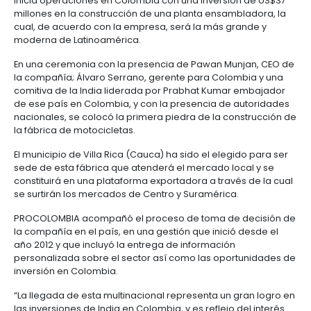
Manufacturas
Tecnología
Cumplimiento
de
Agua
Forestal
y
mercados, en un proceso que tuvo el acompañami
y
y
información
y
cuidado
Empresario
Proexport.
creatividad
gobierno
saneamiento
Aeronáutica
colombiano
corporativo
Frutas
La inversión de US$37 millones contempla la constr
Mapa
y
Farmacéutica
la planta de ensamblaje más grande de Latinoamé
Tecnología
Otros
de
Infraestructura
verduras
Astilleros
Villa Rica, Cauca, y generará 300 empleos en la zon
y
sectores
4.
proyectos
social
creatividad
Derecho
por
La compañía de la India Hero MotoCorp, una de la
laboral
región
Automotriz
Otros
importantes fabricantes de motocicletas en el mun
y
inicia operaciones en Colombia con una inversión 
sectores
Audiovisual
migratorio
millones en la construcción de una planta ensambla
Oportunidades
Materiales
cual, de acuerdo con la empresa, será la más gran
de
de
Centros
Agroquímicos
moderna de Latinoamérica.
5.
Inversión
construcción
de
Relaciones
Regional
servicios
En una ceremonia con la presencia de Pawan Munj
con
Infraestructura
compartidos
la compañía; Álvaro Serrano, gerente para Colomb
el
en
comitiva de la India liderada por Prabhat Kumar e
estado
turismo
de ese país en Colombia, y con la presencia de au
Data
nacionales, se colocó la primera piedra de la cons