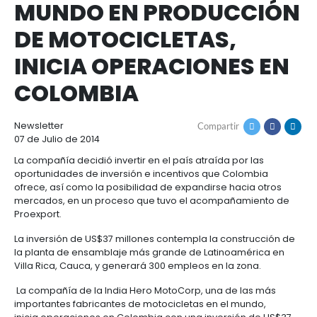
Cómo
Recursos
HERO MOTOCORP,
invertir
Agroindustria
y
COMPAÑÍA LÍDER EN 
Recursos
Contacto
alimentos
1.
MUNDO EN PRODUC
Régimen
Acompañamiento
Agroindustria
Energía
general
DE MOTOCICLETAS,
y
de
alimentos
la
Buscador
Energía
Salud
INICIA OPERACIONES
inversión
de
y
extranjera
oportunidades
COLOMBIA
ciencias
Alimentos
Energía
procesados
renovable
2.
Buscador
Directorio
Salud
Infraestructura
Newsletter
Compartir
Régimen
de
de
y
Cacao
07 de Julio de 2014
corporativo
oportunidades
servicios
Hidrógeno
ciencias
y
Infraestructura
Manufacturas
verde
La compañía decidió invertir en el país atraída por 
derivados
oportunidades de inversión e incentivos que Colom
3.
Recursos
Inversionista
Cosméticos
ofrece, así como la posibilidad de expandirse hacia