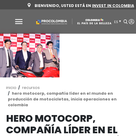
Pasar
BIENVENIDO, USTED ESTÁ EN
INVEST 
al
contenido
principal
Por
qué
Colombia
Sectores
para
invertir
Ruta
inicio
recursos
Sectores
Cómo
de
hero motocorp, compañía líder en el mundo 
para
invertir
navegación
producción de motocicletas, inicia operacione
invertir
colombia