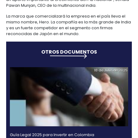
además de encontrar una plataforma exportadora
posibilita la llegada a otros países”, afirmó la pres
PROCOLOMBIA, María Claudia Lacouture.
En Colombia, Hero MotoCorp proyecta vender 200.
motocicletas por año, en un mercado que actualm
vende 600.000 unidades.Hero es el mayor fabrican
motocicletas de la India, con presencia en 19 paíse
récord de ventas de 50 millones de motocicletas en
década.
“El ingreso de Hero MotoCorp al país traerá consigo
beneficios para su zona directa de influencia, sino
para ciudades como Cali que proveerá inicialment
empleos administrativos. La llegada de esta nuev
a Colombia, más que una nueva marca de motocicl
mercado, significa una realidad de progreso para el
región, que para 2020 tendrá entre sus estadísticas
nuevos empleos (1.000 empleos directos y 1.500 indi
un aporte importante al crecimiento del PIB naciona