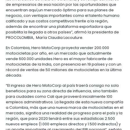
centers
la fábrica de motocicletas.
6.
Logística
Propiedad
El municipio de Villa Rica (Cauca) ha sido el elegido
intelectual
Outsourcing
Moda
sede de esta fábrica que atenderá el mercado loca
de
constituirá en una plataforma exportadora a través 
y
servicios
se surtirán los mercados de Centro y Suramérica.
7.
textiles
-
Impuestos,
BPO
PROCOLOMBIA acompañó el proceso de toma de de
aduanas
la compañía en el país, en una gestión que inició d
y
año 2012 y que incluyó la entrega de información
comercio
Software
personalizada sobre el sector así como las oportu
exterior
&
inversión en Colombia.
TI
“La llegada de esta multinacional representa un gr
Régimen
las inversiones de India en Colombia, y es reflejo de
de
de empresarios de esa nación por las oportunida
zonas
encuentran aquí,un mercado óptimo para sus plan
francas
negocio, con ventajas importantes como el talent
calificado y sus costos competitivos frente a la regi