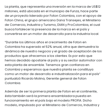
única camioneta tipo pick up ensamblada 100% 
Colombia
Prontamente se ensamblará la SUV Toplander en
modelos.
Bogotá,
Tras analizar el panorama de inversión e
y la región, así como las proyecciones del sector 
nacional; Foton decidió inaugurar su planta de ens
país, siendo además la primera planta de la compa
hemisferio occidental. De esta manera, Foton le apu
consolidación de su marca en territorio nacional, s
Colombia su plataforma de expansión para toda la 
La planta, que representa una inversión en la marc
millones, está ubicada en el municipio de Funza, ha
de un proyecto liderado por Foton Colombia, con e
Foton China, el grupo americano Dana Transejes, el 