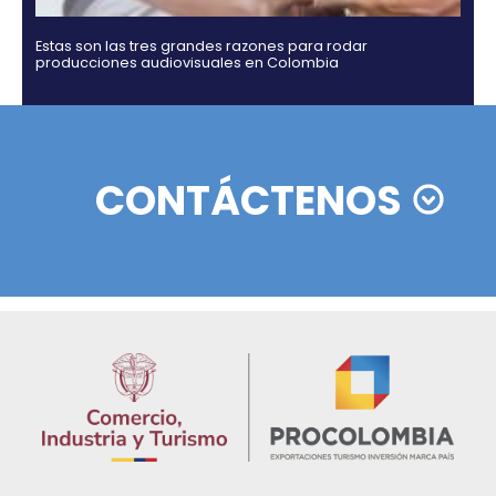
Rating agencies Moody's, Fitch and Standard & Po
ratify their confidence in Colombia
02 de Septiemb