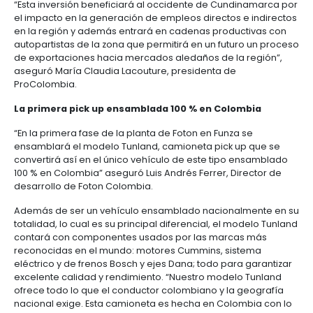
Turismo, busca incentivar la inversión extranjera a 
beneficios arancelarios en importaciones de mater
e insumos que no sean producidos en Colombia.
El despegue de plantas de ensamble bajo el model
en el cual Foton es pionera, representará diversos 
para los usuarios finales, entre los que se destaca
calidad en los productos y precios más competitivo
Esta planta de Foton tendrá capacidad para ensam
turno las unidades requeridas por el mercado, y b
luego el desarrollo de exportaciones.
PTP (Programa de Transformación Productiva),
ANDI, ACOLFA y ProColombia entre otros han tr
con la compañía desde 2010 para hacer realida
proyecto.
En 2010, Foton decidió analizar su planta de ensamb
Colombia. Desde ese entonces, se ha acompañado