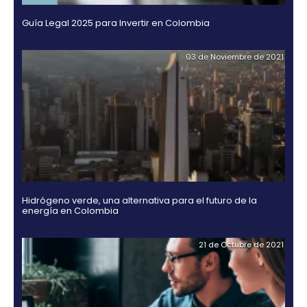
Además de ser un vehículo ensamblado nacionalm
totalidad, lo cual es su principal diferencial, el mod
contará con componentes usados por las marcas
reconocidas en el mundo: motores Cummins, sist
eléctrico y de frenos Bosch y ejes Dana; todo para 
excelente calidad y rendimiento. “Nuestro modelo 
ofrece todo lo que el conductor colombiano y la g
nacional exige. Esta camioneta es hecha en Colomb
mejor del mundo” puntualizó Ferrer.
La entrada en operación de esta planta de ensamb
representa una gran apuesta por Colombia y un gr
esfuerzo de la compañía para continuar con el
posicionamiento de la marca como una de las mej
país en el segmento de camiones y que además se
fortaleciendo en categorías como las Pick Up y SUV
mercados altamente competidos a nivel nacional.