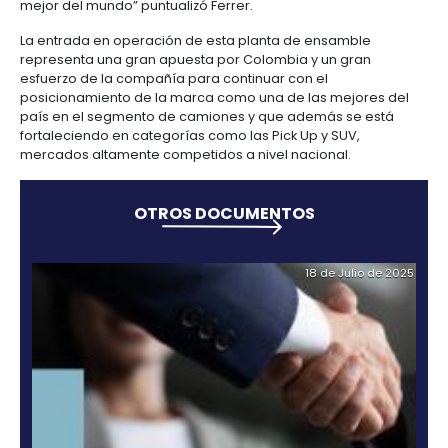
compañía con información detallada sobre el secto
cálculos sobre costos para lograr normas de orige
implementación de normas de emisión EURO IV y pa
arancelarias.
“Esta inversión beneficiará al occidente de Cundin
el impacto en la generación de empleos directos e 
en la región y además entrará en cadenas product
autopartistas de la zona que permitirá en un futuro
de exportaciones hacia mercados aledaños de la r
aseguró María Claudia Lacouture, presidenta de
ProColombia.
La primera pick up ensamblada 100 % en Colom
“
En la primera fase de la planta de Foton en Funza s
ensamblará el modelo Tunland, camioneta pick up
convertirá así en el único vehículo de este tipo e
100 % en Colombia”
aseguró Luis Andrés Ferrer, Dire
desarrollo de Foton Colombia.