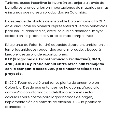
de Comercio, Industria y Turismo, DIAN y ProColombi
busca fortalecer la presencia de la marca en el paí
convertirse en un motor de desarrollo para la industr
“Durante los últimos años el crecimiento de Foton e
Colombia ha superado el 52% anual, cifra que demu
dinámica de nuestro negocio y el grado de aceptac
productos que ofrecemos a los clientes. Es por est
hemos decidido apostarle al país y a su sector au
esta planta de ensamble. Tenemos gran confianza
Colombia y esperamos que nuestra planta se const
como un motor de desarrollo e industrialización par
puntualizó Ricardo Molina, Gerente general de Foto
Colombia.
Además de ser la primera planta de Foton en el con
ésta también será la primera ensambladora puest
funcionamiento en el país bajo el modelo PROFIA. D
modelo, impulsado por el Ministerio de Comercio, In