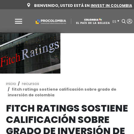
Pasar
BIENVENIDO, USTED ESTÁ EN
INVEST 
al
contenido
principal
Por
qué
Colombia
Sectores
para
invertir
Ruta
inicio
recursos
Sectores
Cómo
de
fitch ratings sostiene calificación sobre gra
navegación
inversión de colombia
para
invertir
invertir