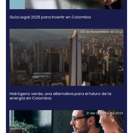
centers
6.
Logística
Propiedad
intelectual
Outsourcing
OTROS DOCUMENTOS
Moda
de
y
servicios
7.
textiles
-
18 de Jul
Impuestos,
BPO
aduanas
y
comercio
Software
exterior
&
TI
Régimen
de
zonas
francas
Guía Legal 2025 para Invertir en Colombia