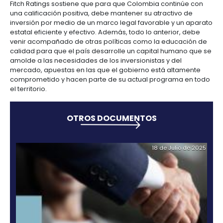
Manufacturas
Tecnología
Cumplimiento
de
Agua
‘Triple B’, hacen que la nación tenga una proyecció
Forestal
y
y
y
información
y
crecimiento por encima del promedio latinoameri
cuidado
Empresario
creatividad
gobierno
saneamiento
el próximo año.
Aeronáutica
colombiano
corporativo
Frutas
Mapa
Posterior al anuncio, el presidente Juan Manuel San
y
Farmacéutica
Tecnología
Otros
de
Infraestructura
declaro que la alta calificación es un reflejo de la c
verduras
Astilleros
y
sectores
4.
proyectos
social
inversionista, que compromete a todos los colomb
creatividad
Derecho
por
trabajar en la construcción de un país cada vez má
laboral
región
Automotriz
competitivo.
Otros
y
sectores
Audiovisual
Fitch Ratings sostiene que para que Colombia cont
migratorio
Oportunidades
Materiales
una calificación positiva, debe mantener su atracti
de
de
inversión por medio de un marco legal favorable y
Centros
Agroquímicos
5.
Inversión
construcción
estatal eficiente y efectivo. Además, todo lo anterio
de
Relaciones
Regional
venir acompañado de otras políticas como la edu
servicios
con
Infraestructura
calidad para que el país desarrolle un capital hum
compartidos
el
en
amolde a las necesidades de los inversionistas y de
mercado, apuestas en las que el gobierno está al
estado
turismo
comprometido y hacen parte de su actual program
Data
el territorio.