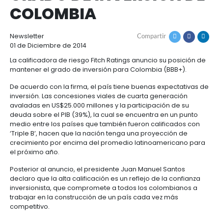
FITCH RATINGS SOST
Cómo
Recursos
CALIFICACIÓN SOBR
invertir
Agroindustria
y
Recursos
Contacto
GRADO DE INVERSIÓ
alimentos
1.
Régimen
COLOMBIA
Acompañamiento
Agroindustria
Energía
general
y
de
alimentos
la
Buscador
Newsletter
Compartir
Energía
Salud
inversión
de
01 de Diciembre de 2014
y
extranjera
oportunidades
ciencias
Alimentos
La calificadora de riesgo Fitch Ratings anuncio su p
Energía
procesados
mantener el grado de inversión para Colombia (BB
renovable
2.
Buscador
Directorio
Salud
Infraestructura
De acuerdo con la firma, el país tiene buenas expe
Régimen
de
de
y
Cacao
inversión. Las concesiones viales de cuarta genera
corporativo
oportunidades
servicios
Hidrógeno
ciencias
y
avaladas en US$25.000 millones y la participación 
Infraestructura
Manufacturas
verde
derivados
deuda sobre el PIB (39%), la cual se encuentra en u
3.
Recursos
Inversionista
medio entre los países que también fueron calific
Cosméticos