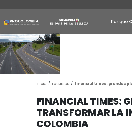
Pasar
al
contenido
principal
Ruta
inicio
recursos
financial time
de
navegación
FINANCIAL TI