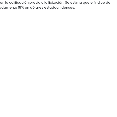
mento de Colombia, su clima de negocios y estabilidad
el artículo, el objetivo del gobierno es la construcció
s y reducir los tiempos de viajes en un 30% y los flete
de, presidente de la Agencia Nacional de Infraestruct
ibieron propuestas de grandes compañías y consorcios
ejorarán la conectividad y el desarrollo del país.
 ya entraron en la calificación previa a la licitación. S
será de aproximadamente 15% en dólares estadounidens