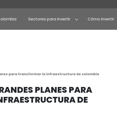
Por qué Colombia
Sectores para invertir
Agroindustria y alime
Alimentos procesado
s: grandes planes para transformar la infraestruc
MES: GRANDES PLANES