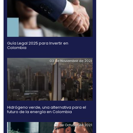
A DE
OTROS DO
Compartir
Twitter
Facebook
Linked
in
anes del gobierno de
ambiciosos en la historia
Guía Legal 2025 para Inv
Colombia
e 40 megaproyectos viales
 infraestructura
03
aís, modernización de