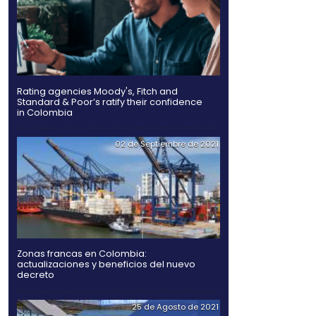
 política, que hacen
n de 7.000 kilómetros de
s en un 20%.
Hidrógeno verde, una al
ura de Colombia – ANI,
futuro de la energía e
 globales, interesados
e estima que el índice de
es.
Rating agencies Moody's
Standard & Poor’s ratify
in Colombia