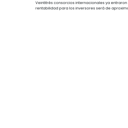
Financial Times destaca el buen mo
posible proyectos como este. Según 
carreteras en los próximos cinco año
De acuerdo con Luis Fernando Andra
consultado por el medio, ya se rec
en participar en los proyectos que m
Veintitrés consorcios internacionales
rentabilidad para los inversores 