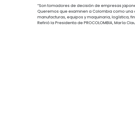
Durante su visita, los empresarios d
más, asistieron a una presentación
informó sobre sectores como autopa
vivienda, entre otros.
Luego de su estadía en Bogotá viaj
Candelaria y autoridades del puer
“Son tomadores de decisión de emp
Queremos que examinen a Colombia 
manufacturas, equipos y maquinari
Refirió la Presidenta de PROCOLOMB