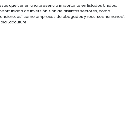
e Industries, Hitachi Zosen, Kawasaki Heavy Industries, 
 de oportunidades de inversión realizada por PROCOLO
rtes, materiales de construcción, biocombustibles, se
aron a Cartagena, en donde se reunieron con funcionar
to de Cartagena.
resas japonesas que tienen una presencia importante
como una oportunidad de inversión. Son de distinto
a, logística, financiero, así como empresas de aboga
IA, María Claudia Lacouture.