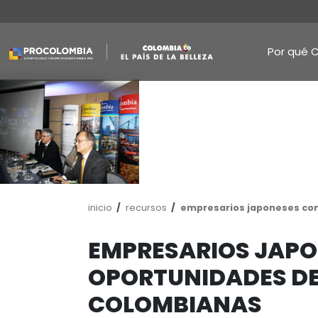
Pasar
al
contenido
principal
Ruta
inicio
recursos
empresarios j
de
navegación
EMPRESARIOS