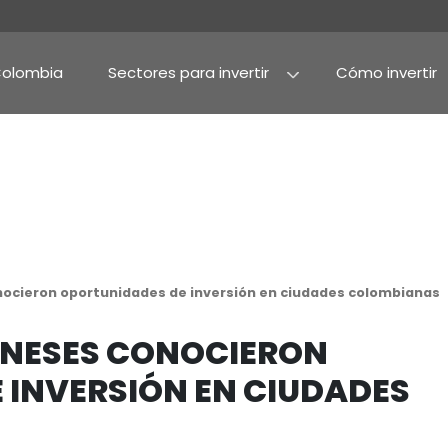
Por qué Colombia
Sectores para invertir
Agroindustria y alime
Alimentos procesado
aponeses conocieron oportunidades de inversión 
 JAPONESES CONOCIE