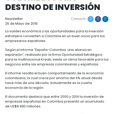
EMPRESARIOS
Cómo
Recursos
ESPAÑOLES DESTAC
invertir
Agroindustria
y
Recursos
Contacto
COLOMBIA COMO
alimentos
1.
Régimen
DESTINO DE INVERSI
Acompañamiento
Agroindustria
Energía
general
y
de
alimentos
la
Buscador
Newsletter
Compartir
Energía
Salud
inversión
de
25 de Mayo de 2015
y
extranjera
oportunidades
ciencias
Alimentos
La solidez económica y las oportunidades para la i
Energía
procesados
extranjera convierten a Colombia en un buen socio 
renovable
2.
Buscador
Directorio
empresarios españoles.
Salud
Infraestructura
Régimen
de
de
y
Cacao
Según el informe “España-Colombia: una alianza e
corporativo
oportunidades
servicios
Hidrógeno
ciencias
y
expansión”, realizado por la firma Oportunidad Estr
Infraestructura
Manufacturas
verde
derivados
para la multinacional Kreab, existe un clima favorab
3.
Recursos
Inversionista
negocios entre las empresas colombianas y españ
Cosméticos