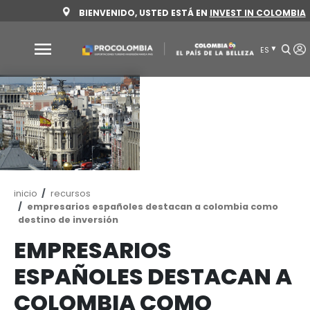
Pasar
BIENVENIDO, USTED ESTÁ EN
INVEST 
al
contenido
principal
Por
qué
Colombia
Sectores
para
invertir
Ruta
inicio
recursos
Sectores
Cómo
de
empresarios españoles destacan a colombi
navegación
destino de inversión
para
invertir
invertir