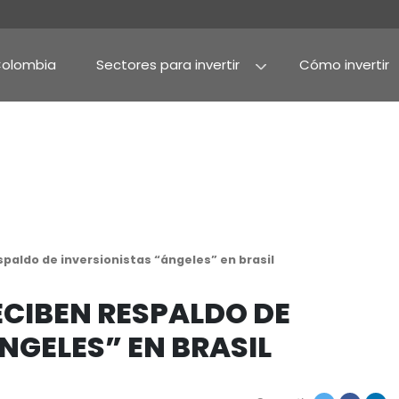
Por qué Colombia
Sectores para invertir
Agroindustria y alime
Alimentos procesado
reciben respaldo de inversionistas “ángeles” en 
ES RECIBEN RESPALDO