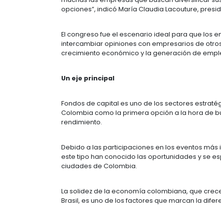
Fundación Nutriamor
Los representantes de este grupo
que ayuda a identificar a los empr
encontrarles “inversionistas ángele
“En este evento en Río de Janeiro,
es un destino justo, moderno, segur
muchas las empresas que buscan di
opciones”, indicó María Claudia L
El congreso fue el escenario idea
intercambiar opiniones con empresa
crecimiento económico y la gener
Un eje principal