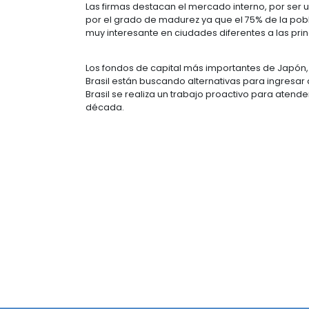
Fondos de capital es uno de los sec
Colombia como la primera opción a l
rendimiento.
Debido a las participaciones en lo
este tipo han conocido las oportuni
ciudades de Colombia.
La solidez de la economía colombia
Brasil, es uno de los factores que m
Las firmas destacan el mercado inte
por el grado de madurez ya que el 
muy interesante en ciudades diferen