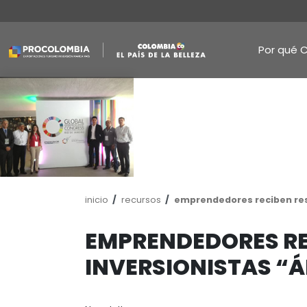
Pasar
al
contenido
principal
Ruta
inicio
recursos
emprendedores 
de
navegación
EMPRENDEDOR