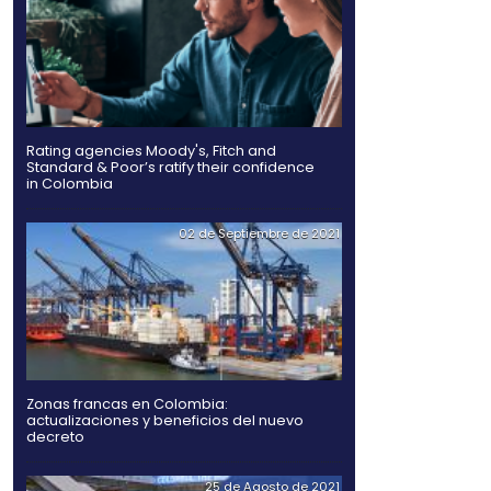
empresas como Endeavor,
estratégico y
Hidrógeno verde, una al
futuro de la energía e
; demuestra que Colombia
región ya que son
aís tiene un abanico de
ocimiento mundial e
a favorecer el
Rating agencies Moody's
Standard & Poor’s ratify
in Colombia