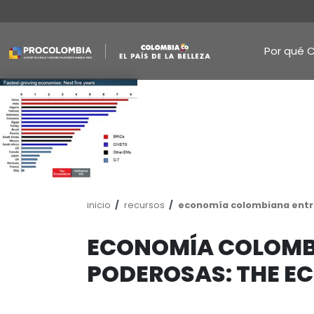
Pasar
al
contenido
principal
Ruta
inicio
recursos
economía colo
de
navegación
ECONOMÍA COL