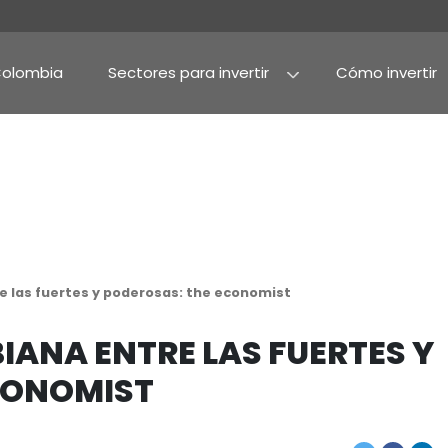
Por qué Colombia
Sectores para invertir
Agroindustria y alime
Alimentos procesado
mbiana entre las fuertes y poderosas: the econom
OMBIANA ENTRE LAS 