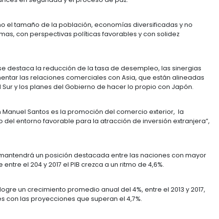
ecen a Colombia son sus proyecciones de crecimiento
s próximos años tres años. La publicación destaca que 
tivo para las empresas y ayudará a incrementar la inve
nearthing opportunity in an uncertain world”, califica d
 por su constante avance del Producto Interno Bruto;
 propiedad privada y la propiedad intelectual; los proc
os TLC; los avances en seguridad y el proceso de paz.
ta aspectos como el tamaño de la población, economías 
materias primas, con perspectivas políticas favorable
 de Colombia se destaca la reducción de la tasa de de
ifico para aumentar las relaciones comerciales con As
con Corea del Sur y los planes del Gobierno de hacer l