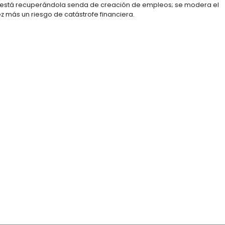
tración de Juan Manuel Santos es la promoción del come
 mejoramiento del entorno favorable para la atracción 
ca que el país mantendrá un posición destacada entre
y estiman que entre el 204 y 2017 el PIB crezca a un rit
mérica Latina logre un crecimiento promedio anual del 4
rupo de países con las proyecciones que superan el 4
Estados Unidos está recuperándola senda de creación 
buja cada vez más un riesgo de catástrofe financiera.