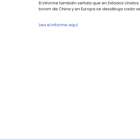
“El enfoque principal de la adminis
creación de puestos de trabajo y el
reseña el documento.
Sobre las proyecciones de IED indi
avance en este sentido en la región 
La estimación es que la región de A
mientras que Colombia está en el g
El informe también señala que en 
boom de China y en Europa se desdi
Lea el informe aquí