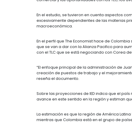
Uno de los aspectos que más favor
de 47 millones a 50 millones en lo
de habitantes jóvenes será un atrac
nación.
El informe “Diamonds in the rough: U
desempeño de la economía nacional
recursos naturales; el respeto a la
comercial y las oportunidades con l
En el estudio, se tuvieron en cuen
excesivamente dependientes de las 
macroeconómica.
En el perfil que The Economist hace
que se van a dar con la Alianza Pac
con el TLC que se está negociando 