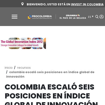
Pasar
BIENVENIDO, USTED ESTÁ EN
INVEST 
al
contenido
principal
Por
qué
Colombia
Sectores
para
invertir
Ruta
inicio
recursos
Sectores
Cómo
de
colombia escaló seis posiciones en índice gl
para
invertir
navegación
innovación
invertir