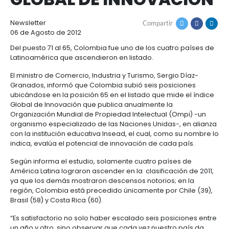
COLOMBIA ESCALÓ S
Cómo
Recursos
invertir
Agroindustria
POSICIONES EN ÍNDI
y
Recursos
Contacto
alimentos
GLOBAL DE INNOVAC
1.
Régimen
Acompañamiento
Agroindustria
Energía
general
Newsletter
Compartir
y
de
06 de Agosto de 2012
alimentos
la
Buscador
Energía
Salud
inversión
de
Del puesto 71 al 65, Colombia fue uno de los cuatro
y
extranjera
oportunidades
Latinoamérica que ascendieron en listado.
ciencias
Alimentos
Energía
procesados
El ministro de Comercio, Industria y Turismo, Sergio 
renovable
2.
Buscador
Directorio
Granados, informó que Colombia subió seis posici
Salud
Infraestructura
Régimen
de
de
ubicándose en la posición 65 en el listado que mide
y
Cacao
corporativo
oportunidades
servicios
Hidrógeno
Global de Innovación que publica anualmente la
ciencias
y
Infraestructura
Manufacturas
verde
Organización Mundial de Propiedad Intelectual (Om
derivados
organismo especializado de las Naciones Unidas-, 
3.
Recursos
Inversionista
Cosméticos
con la institución educativa Insead, el cual, como s