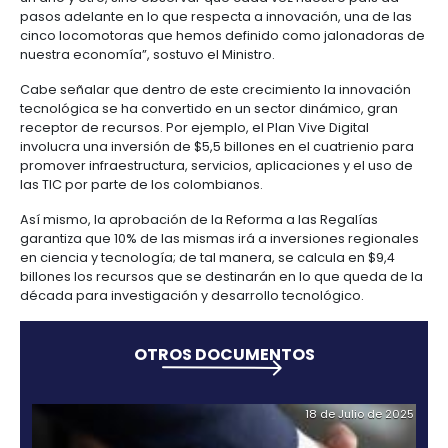
Manufacturas
Tecnología
Cumplimiento
de
Agua
Forestal
y
indica, evalúa el potencial de innovación de cada p
y
y
información
y
cuidado
Empresario
creatividad
gobierno
saneamiento
Según informa el estudio, solamente cuatro países
Aeronáutica
colombiano
corporativo
Frutas
América Latina lograron ascender en la clasificació
Mapa
y
Farmacéutica
ya que los demás mostraron descensos notorios; e
Tecnología
Otros
de
Infraestructura
verduras
Astilleros
región, Colombia está precedido únicamente por Ch
y
sectores
4.
proyectos
social
Brasil (58) y Costa Rica (60).
creatividad
Derecho
por
laboral
región
Automotriz
“Es satisfactorio no solo haber escalado seis posic
Otros
y
un año y otro, sino observar que cada vez nuestro 
sectores
Audiovisual
migratorio
pasos adelante en lo que respecta a innovación, un
Oportunidades
Materiales
cinco locomotoras que hemos definido como jalo
de
de
Centros
Agroquímicos
nuestra economía”, sostuvo el Ministro.
5.
Inversión
construcción
de
Relaciones
Regional
Cabe señalar que dentro de este crecimiento la in
servicios
con
Infraestructura
tecnológica se ha convertido en un sector dinámico
compartidos
el
en
receptor de recursos. Por ejemplo, el Plan Vive Digit
estado
turismo
involucra una inversión de $5,5 billones en el cuatri
Data
promover infraestructura, servicios, aplicaciones y 