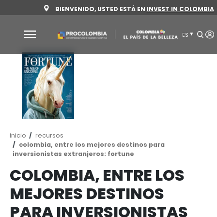
Pasar
BIENVENIDO, USTED ESTÁ EN
INVEST 
al
contenido
principal
Por
qué
Colombia
Sectores
para
invertir
Ruta
inicio
recursos
Sectores
Cómo
de
colombia, entre los mejores destinos para
navegación
inversionistas extranjeros: fortune
para
invertir
invertir