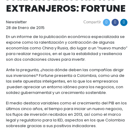
COLOMBIA, ENTRE L
Cómo
Recursos
MEJORES DESTINOS
invertir
Agroindustria
y
Recursos
Contacto
PARA INVERSIONIST
alimentos
1.
Régimen
EXTRANJEROS: FOR
Acompañamiento
Agroindustria
Energía
general
y
de
alimentos
la
Buscador
Newsletter
Compartir
Energía
Salud
inversión
de
28 de Enero de 2015
y
extranjera
oportunidades
ciencias
Alimentos
En un informe de la publicación económica especia
Energía
procesados
expone como la ralentización y contracción de alg
renovable
2.
Buscador
Directorio
economías como China y Rusia, dio lugar a un “nu
Salud
Infraestructura
Régimen
de
de
para realizar negocios, en el que la estabilidad y res
y
Cacao
son dos condiciones claves para invertir.
corporativo
oportunidades
servicios
Hidrógeno
ciencias
y
Infraestructura
Manufacturas
verde
derivados
Ante la pregunta, ¿hacia dónde deben las compañía
3.
Recursos
Inversionista
sus inversiones? Fortune presenta a Colombia, co
Cosméticos