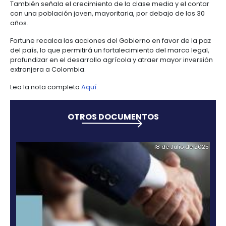
Manufacturas
Tecnología
Cumplimiento
de
Agua
las siete apuestas inteligentes, en la que los empre
Forestal
y
y
y
información
y
pueden apreciar un entorno idóneo para los negoc
cuidado
Empresario
creatividad
gobierno
saneamiento
solidez gubernamental y un crecimiento sostenible.
Aeronáutica
colombiano
corporativo
Frutas
Mapa
El medio destaca variables como el crecimiento del 
y
Farmacéutica
Tecnología
Otros
de
Infraestructura
últimos cinco años, el tiempo para iniciar un nuevo
verduras
Astilleros
y
sectores
4.
proyectos
social
los flujos de inversión recibidos en 2013, así como 
creatividad
Derecho
por
legal y regulatorio para la IED, aspectos en los qu
laboral
región
Automotriz
sobresale gracias a sus positivos indicadores.
Otros
y
sectores
Audiovisual
También señala el crecimiento de la clase media y 
migratorio
Oportunidades
Materiales
con una población joven, mayoritaria, por debajo d
de
de
años.
Centros
Agroquímicos
5.
Inversión
construcción
de
Fortune recalca las acciones del Gobierno en favor 
Relaciones
Regional
servicios
del país, lo que permitirá un fortalecimiento del mar
con
Infraestructura
compartidos
profundizar en el desarrollo agrícola y atraer mayor
el
en
extranjera a Colombia.
estado
turismo
Data
Lea la nota completa
Aquí
.