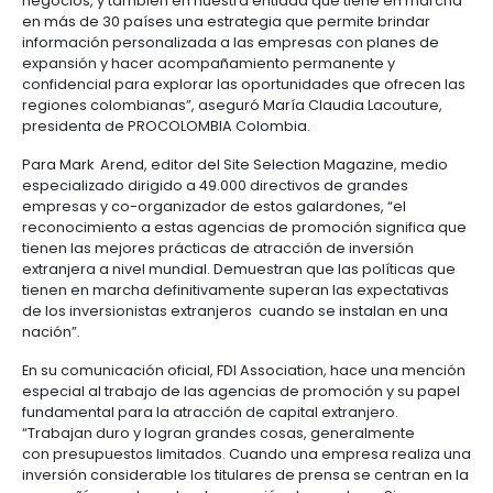
Manufacturas
Tecnología
Cumplimiento
de
Agua
Forestal
y
Investment Association, organización dedicada a p
y
y
información
y
cuidado
Empresario
inversión entre países, que conecta a líderes corpo
creatividad
gobierno
saneamiento
con las agencias de promoción, como PROCOLOMBIA
Aeronáutica
colombiano
corporativo
Frutas
instituciones privadas y públicas del mundo para faci
Mapa
y
Farmacéutica
entorno de negocios.
Tecnología
Otros
de
Infraestructura
verduras
Astilleros
y
sectores
4.
proyectos
social
“En esta categoría Colombia fue la única nación del
creatividad
Derecho
por
continente seleccionada. Es un reconocimiento muy
laboral
región
Automotriz
Otros
un voto de confianza como un destino atractivo par
y
negocios, y también en nuestra entidad que tiene 
sectores
Audiovisual
migratorio
en más de 30 países una estrategia que permite br
Oportunidades
Materiales
información personalizada a las empresas con pla
de
de
Centros
Agroquímicos
expansión y hacer acompañamiento permanente 
5.
Inversión
construcción
de
confidencial para explorar las oportunidades que o
Relaciones
Regional
servicios
regiones colombianas”, aseguró María Claudia Lac
con
Infraestructura
compartidos
presidenta de PROCOLOMBIA Colombia.
el
en
estado
turismo
Para Mark Arend, editor del Site Selection Magazin
Data
especializado dirigido a 49.000 directivos de grand