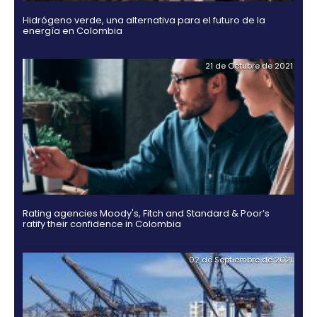
18 de Jul
Guía Legal 2025 para Invertir en Colombia
03 de Noviembr