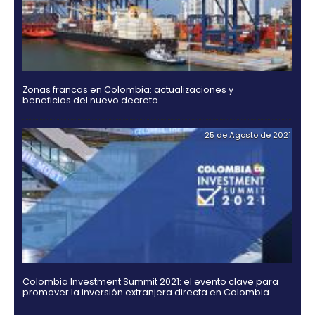
Hidrógeno verde, una alternativa para el futuro de
energía en Colombia
21 de Octub