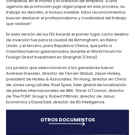
centers
empresas y co-organizador de estos galardones, “
6.
Logística
reconocimiento a estas agencias de promoción sig
Propiedad
tienen las mejores prácticas de atracción de invers
intelectual
Outsourcing
Moda
extranjera a nivel mundial. Demuestran que las polí
de
y
tienen en marcha definitivamente superan las expe
servicios
7.
textiles
de los inversionistas extranjeros cuando se instala
-
Impuestos,
nación”.
BPO
aduanas
En su comunicación oficial, FDI Association, hace u
y
especial al trabajo de las agencias de promoción y
comercio
Software
fundamental para la atracción de capital extranjero
exterior
&
“Trabajan duro y logran grandes cosas, generalme
TI
con presupuestos limitados. Cuando una empresa r
Régimen
inversión considerable los titulares de prensa se ce
compañía, en el monto y la creación de empleos. S
de
agencia de promoción jugó algún papel en ese pro
zonas
trabajo es discreto, e incluso invisible. Estos recon
francas
buscan destacar el profesionalismo y creatividad d
que realizan”.