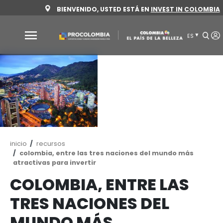
Pasar
BIENVENIDO, USTED ESTÁ EN
INVEST 
al
contenido
principal
Por
qué
Colombia
Sectores
para
invertir
Ruta
inicio
recursos
Sectores
Cómo
de
colombia, entre las tres naciones del mund
para
invertir
navegación
atractivas para invertir
invertir