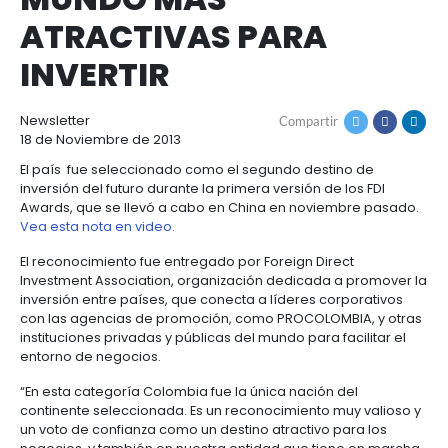
COLOMBIA, ENTRE L
Cómo
Recursos
invertir
Agroindustria
TRES NACIONES DEL
y
Recursos
Contacto
alimentos
MUNDO MÁS
1.
Régimen
Acompañamiento
ATRACTIVAS PARA
Agroindustria
Energía
general
y
de
INVERTIR
alimentos
la
Buscador
Energía
Salud
inversión
de
y
extranjera
oportunidades
ciencias
Alimentos
Newsletter
Compartir
Energía
procesados
18 de Noviembre de 2013
renovable
2.
Buscador
Directorio
Salud
Infraestructura
El país fue seleccionado como el segundo destino
Régimen
de
de
inversión del futuro durante la primera versión de lo
y
Cacao
corporativo
oportunidades
servicios
Hidrógeno
Awards, que se llevó a cabo en China en noviembr
ciencias
y
Infraestructura
Manufacturas
verde
Vea esta nota en video.
derivados
3.
Recursos
Inversionista
Cosméticos
El reconocimiento fue entregado por Foreign Direct