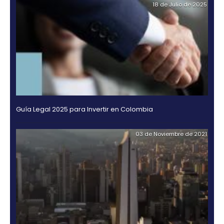
En esta versión de los FDI Awards el primer lugar c
de inversión fue para la ciudad de Birmingham, en 
Unido; y el tercero, para República Checa, que junto
Colombia fueron galardonados durante el World Fo
Foreign Direct Investment en Shanghái (China).
Los jurados que seleccionaron a los ganadores fue
Andreas Dressler, director de Terrain Global; Jason 
president de Hickey & Associates; Yin Hong, directo
de Jones Lang LaSalle; Roel Spee, líder global de lo
de plantas internacionales de IBM; Shirar O'Connor,
de The PONT Group’s; Robert Pittman, director de J
Economics y David East, director de fDi Intelligence.
OTROS DOCUMENTOS