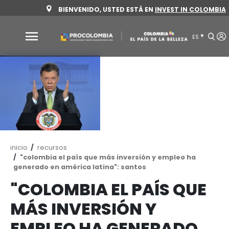
Pasar
BIENVENIDO, USTED ESTÁ EN
INVEST 
al
contenido
principal
Por
qué
Colombia
Sectores
para
invertir
Ruta
inicio
recursos
Sectores
Cómo
de
"colombia el país que más inversión y emple
para
invertir
navegación
generado en américa latina": santos
invertir