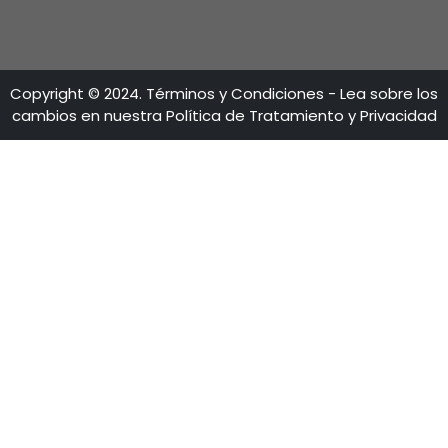
LÍNEAS DE ATENCIÓN
Calle 28 No 13A - 15 Piso 35-36
Bogotá - Colombia
+57 601 5600100