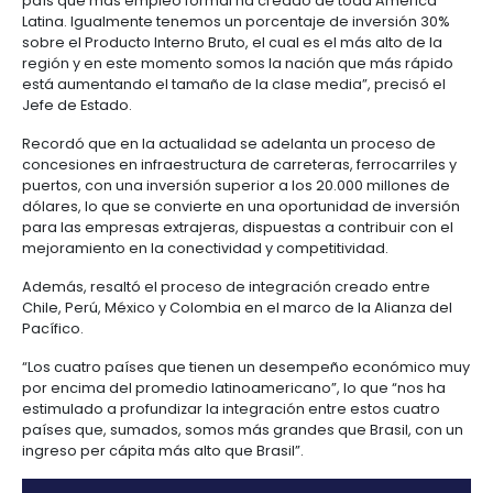
Manufacturas
Tecnología
Cumplimiento
de
Agua
Forestal
y
Hoy tenemos tratados de libre comercio con paíse
y
y
información
y
cuidado
Empresario
representan cerca de 1.500 millones de consumidor
creatividad
gobierno
saneamiento
cuales les pueden llegar los productos colombiano
Aeronáutica
colombiano
corporativo
Frutas
aranceles, con total acceso. Estados Unidos, Europa
Mapa
y
Farmacéutica
parte de América Latina, ya estamos haciendo los 
Tecnología
Otros
de
Infraestructura
verduras
Astilleros
libre comercio con el Asia", comentó.
y
sectores
4.
proyectos
social
creatividad
Derecho
por
El Mandatario destacó los avances logrados por el 
laboral
región
Automotriz
Otros
durante los últimos tres años. “En este tiempo logra
y
país que más empleo formal ha creado de toda A
sectores
Audiovisual
migratorio
Latina. Igualmente tenemos un porcentaje de inver
Oportunidades
Materiales
sobre el Producto Interno Bruto, el cual es el más alt
de
de
Centros
Agroquímicos
región y en este momento somos la nación que má
5.
Inversión
construcción
de
está aumentando el tamaño de la clase media”, pre
Relaciones
Regional
servicios
Jefe de Estado.
con
Infraestructura
compartidos
el
en
Recordó que en la actualidad se adelanta un proc
estado
turismo
concesiones en infraestructura de carreteras, ferroc
Data
puertos, con una inversión superior a los 20.000 mil