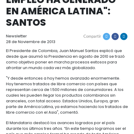
"COLOMBIA EL PAÍS 
Cómo
Recursos
invertir
Agroindustria
MÁS INVERSIÓN Y
y
Recursos
Contacto
alimentos
EMPLEO HA GENERA
1.
Régimen
Acompañamiento
EN AMÉRICA LATINA"
Agroindustria
Energía
general
y
de
SANTOS
alimentos
la
Buscador
Energía
Salud
inversión
de
y
extranjera
oportunidades
ciencias
Alimentos
Newsletter
Compartir
Energía
procesados
28 de Noviembre de 2013
renovable
2.
Buscador
Directorio
Salud
Infraestructura
El Presidente de Colombia, Juan Manuel Santos exp
Régimen
de
de
desde que asumió la Presidencia en agosto de 2010
y
Cacao
corporativo
oportunidades
servicios
Hidrógeno
como objetivo poner en marcha procesos exitosos
ciencias
y
Infraestructura
Manufacturas
verde
afrontar un mundo cada vez más globalizado.
derivados
3.
Recursos
Inversionista
Cosméticos
"Y desde entonces a hoy hemos avanzado enorme