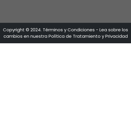
LÍNEAS DE ATENCIÓN
Calle 28 No 13A - 15 Piso 35-36
Bogotá - Colombia
+57 601 5600100
Fax: +57 601 5600104
Lun - Vi 8:30 A.M. - 5:30 P.M