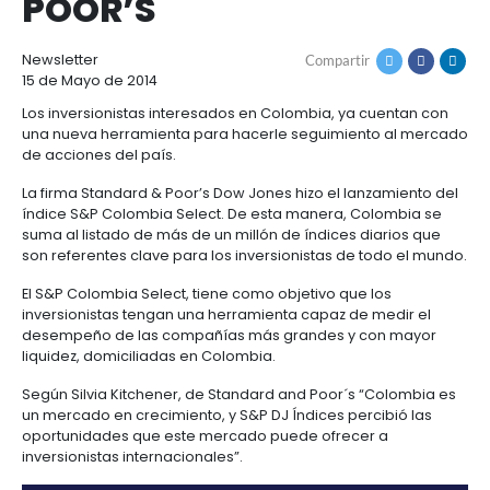
COLOMBIA, CON NU
Cómo
Recursos
invertir
Agroindustria
ÍNDICE DE STANDAR
y
Recursos
Contacto
alimentos
1.
POOR’S
Régimen
Acompañamiento
Agroindustria
Energía
general
y
de
Newsletter
Compartir
alimentos
la
Buscador
15 de Mayo de 2014
Energía
Salud
inversión
de
y
Los inversionistas interesados en Colombia, ya cue
extranjera
oportunidades
ciencias
Alimentos
una nueva herramienta para hacerle seguimiento 
Energía
procesados
de acciones del país.
renovable
2.
Buscador
Directorio
Salud
Infraestructura
La firma Standard & Poor’s Dow Jones hizo el lanza
Régimen
de
de
y
Cacao
índice S&P Colombia Select. De esta manera, Colo
corporativo
oportunidades
servicios
Hidrógeno
ciencias
y
suma al listado de más de un millón de índices diar
Infraestructura
Manufacturas
verde
derivados
son referentes clave para los inversionistas de tod
3.
Recursos
Inversionista
Cosméticos
El S&P Colombia Select, tiene como objetivo que los