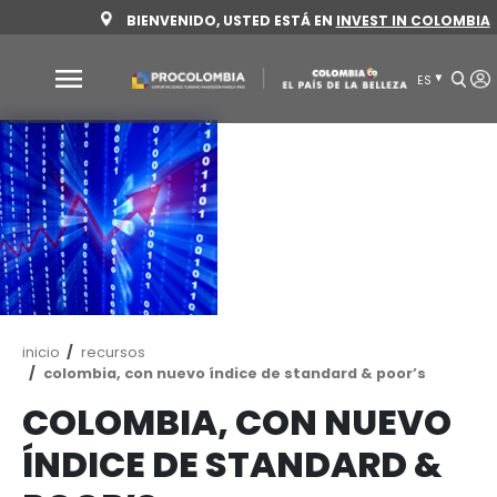
Pasar
BIENVENIDO, USTED ESTÁ EN
INVEST 
al
contenido
principal
Por
qué
Colombia
Sectores
para
invertir
Sectores
Cómo
para
invertir
Ruta
inicio
recursos
de
colombia, con nuevo índice de standard & po
invertir
navegación