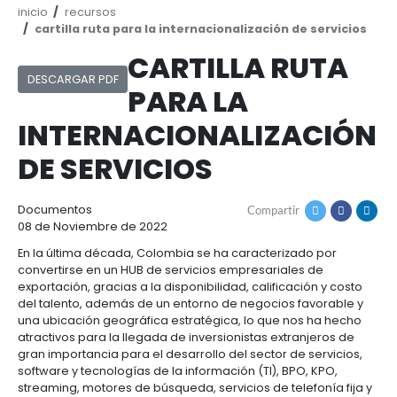
Cómo
Recursos
invertir
Agroindustria
y
Recursos
Contacto
alimentos
1.
Régimen
Ruta
inicio
recursos
Acompañamiento
Agroindustria
Energía
general
de
cartilla ruta para la internacionalización de 
y
de
navegación
CARTILLA RU
alimentos
la
Buscador
Energía
Salud
inversión
de
DESCARGAR PDF
y
PARA LA
extranjera
oportunidades
ciencias
Alimentos
Energía
INTERNACIONALIZA
procesados
renovable
2.
Buscador
Directorio
Salud
Infraestructura
DE SERVICIOS
Régimen
de
de
y
Cacao
corporativo
oportunidades
servicios
Hidrógeno
ciencias
y
Infraestructura
Manufacturas
verde
derivados
Documentos
Compartir
3.
Recursos
Inversionista
08 de Noviembre de 2022
Cosméticos