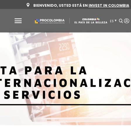
Pasar
BIENVENIDO, USTED ESTÁ EN
INVEST 
al
contenido
principal
Por
qué
Colombia
Sectores
para
invertir
Sectores
Cómo
para
invertir
invertir