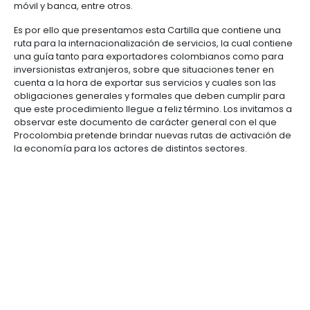
Manufacturas
Tecnología
Cumplimiento
de
Agua
Forestal
y
En la última década, Colombia se ha caracterizado
y
y
información
y
cuidado
Empresario
convertirse en un HUB de servicios empresariales d
creatividad
gobierno
saneamiento
Aeronáutica
colombiano
exportación, gracias a la disponibilidad, calificació
corporativo
Frutas
Mapa
del talento, además de un entorno de negocios fav
y
Farmacéutica
Tecnología
Otros
de
Infraestructura
una ubicación geográfica estratégica, lo que nos 
verduras
Astilleros
y
sectores
4.
proyectos
social
atractivos para la llegada de inversionistas extranj
creatividad
Derecho
por
gran importancia para el desarrollo del sector de se
software y tecnologías de la información (TI), BPO, 
laboral
región
Automotriz
Otros
streaming, motores de búsqueda, servicios de telefo
y
sectores
Audiovisual
móvil y banca, entre otros.
migratorio
Oportunidades
Materiales
de
de
Es por ello que presentamos esta Cartilla que cont
Centros
Agroquímicos
5.
Inversión
construcción
ruta para la internacionalización de servicios, la cu
de
Relaciones
Regional
una guía tanto para exportadores colombianos c
servicios
inversionistas extranjeros, sobre que situaciones te
con
Infraestructura
compartidos
cuenta a la hora de exportar sus servicios y cuales 
el
en
obligaciones generales y formales que deben cump
estado
turismo
que este procedimiento llegue a feliz término. Los i
Data
observar este documento de carácter general con 