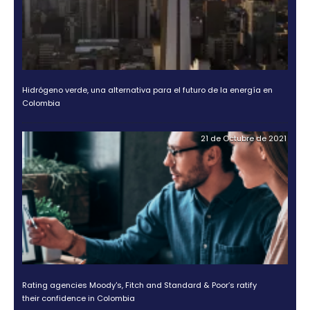
OTROS DOCUMENTOS
18 de Jul
Guía Legal 2025 para Invertir en Colombia