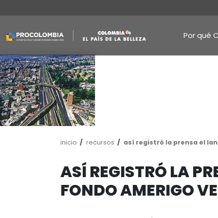
Pasar
al
contenido
principal
Ruta
inicio
recursos
así registró l
de
navegación
ASÍ REGISTRÓ