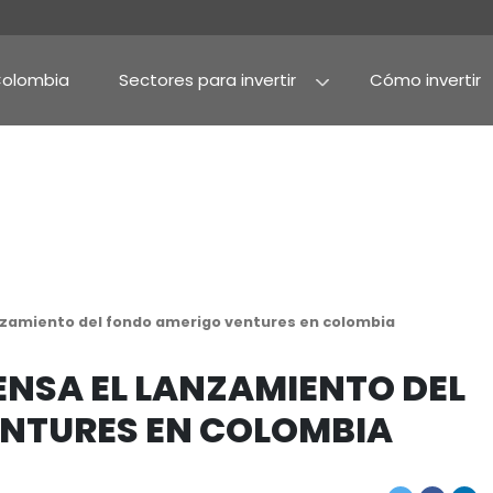
Por qué Colombia
Sectores para invertir
Agroindustria y alime
Alimentos procesado
a prensa el lanzamiento del fondo amerigo venture
 LA PRENSA EL LANZAM