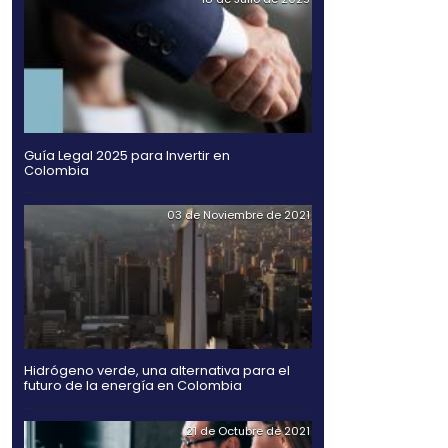
OMBIA
OTROS DO
Compartir
Twitter
Facebook
Linked
in
 dedicado a la economía-
 evento.
cto en Colombia que
Guía Legal 2025 para Inv
Colombia
03