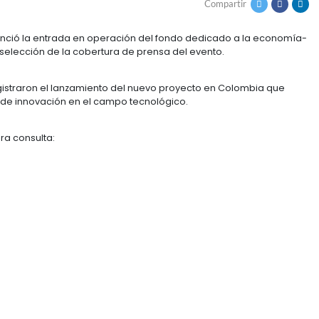
GO VENTURES EN COL
Bogotá se anunció la entrada en operación del fondo
entre aquí una selección de la cobertura de prensa del
Colombia registraron el lanzamiento del nuevo proye
yar proyectos de innovación en el campo tecnológico.
 documento para consulta: