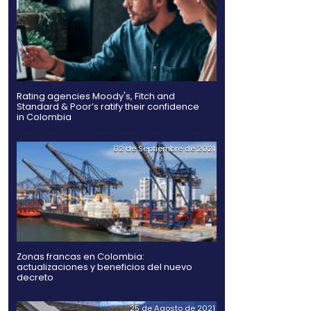
Hidrógeno verde, una al
futuro de la energía e
Rating agencies Moody's
Standard & Poor’s ratify
in Colombia