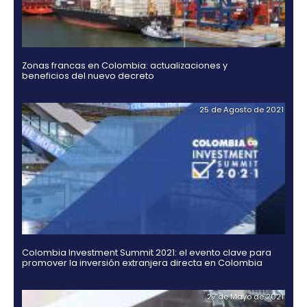
Hidrógeno verde, una alternativa para el futuro de
energía en Colombia
21 de Octub