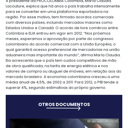
centers
CCX, do grupo EBX, foi criada em 2012 e iniciou inve
6.
Logística
no projeto de San Juan, com capacidade de produ
Propiedad
milhões de toneladas por ano de carvão. No inicio 
intelectual
Outsourcing
Moda
a empresa anunciou que está revendo o plano est
de
y
por causa da deterioração nas condições de mer
servicios
7.
textiles
mineral. Entretanto, até janeiro deste ano, o projet
-
Impuestos,
investimentos totais de cerca de US$ 500 milhões.
BPO
aduanas
As principais vantagens são a estabilidade política
y
crescimento. “Alguns economista até sinalizam a
comercio
Software
possibilidade de a Colômbia se tornar a segunda
exterior
&
da América do Sul, superando a Argentina no médio
TI
acrescenta Cretoiu, da FDC.
Régimen
A presidente da PROCOLOMBIA Colômbia, María Cl
de
Lacouture, explica que há anos o país trabalha in
zonas
para se converter em uma plataforma exportadora
francas
região. Por esse motivo, tem firmado acordos come
com diversos países, incluindo mercados maiores