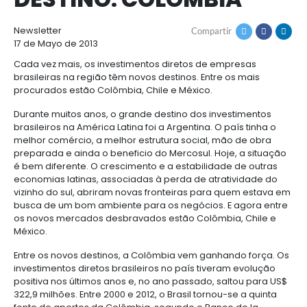
ROTAS ABRANGENTE
Cómo
Recursos
invertir
Agroindustria
NA AMÉRICA LATINA
y
Recursos
Contacto
alimentos
DESTINO: COLÔMBIA
1.
Régimen
Acompañamiento
Agroindustria
Energía
general
Newsletter
Compartir
y
de
17 de Mayo de 2013
alimentos
la
Buscador
Energía
Salud
inversión
de
Cada vez mais, os investimentos diretos de empre
y
extranjera
oportunidades
brasileiras na região têm novos destinos. Entre os 
ciencias
Alimentos
Energía
procurados estão Colômbia, Chile e México.
procesados
renovable
2.
Buscador
Directorio
Durante muitos anos, o grande destino dos investi
Salud
Infraestructura
Régimen
de
de
brasileiros na América Latina foi a Argentina. O país
y
Cacao
corporativo
oportunidades
servicios
Hidrógeno
melhor comércio, a melhor estrutura social, mão d
ciencias
y
Infraestructura
Manufacturas
verde
preparada e ainda o beneficio do Mercosul. Hoje, a
derivados
é bem diferente. O crescimento e a estabilidade de
3.
Recursos
Inversionista
Cosméticos
economias latinas, associadas à perda de atrativi