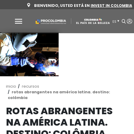
Pasar
BIENVENIDO, USTED ESTÁ EN
INVEST 
al
contenido
principal
Por
qué
Colombia
Sectores
para
invertir
Ruta
inicio
recursos
Sectores
Cómo
de
rotas abrangentes na américa latina. destin
para
invertir
navegación
colômbia
invertir