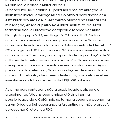
Manufacturas
Tecnología
Cumplimiento
de
Agua
Forestal
y
vizinho do sul, abriram novas fronteiras para quem
y
y
información
y
cuidado
Empresario
busca de um bom ambiente para os negócios. E ag
creatividad
gobierno
saneamiento
os novos mercados desbravados estão Colômbia, 
Aeronáutica
colombiano
corporativo
Frutas
México.
Mapa
y
Farmacéutica
Tecnología
Otros
de
Infraestructura
verduras
Astilleros
Entre os novos destinos, a Colômbia vem ganhando
y
sectores
4.
proyectos
social
investimentos diretos brasileiros no país tiveram e
creatividad
Derecho
por
positiva nos últimos anos e, no ano passado, salto
laboral
región
Automotriz
Otros
322,9 milhões. Entre 2000 e 2012, o Brasil tornou-se 
y
fonte de aportes da Colômbia, segundo o Banco de
sectores
Audiovisual
migratorio
República, o banco central do país.
Oportunidades
Materiales
O banco Itaú BBA contribuiu para essa movimentaç
de
de
Centros
Agroquímicos
instituição iniciou operações na Colômbia para fina
5.
Inversión
construcción
de
estruturar projetos de investimento privado nos se
Relaciones
Regional
servicios
mineração, energia, petróleo e infra-estrutura. No 
con
Infraestructura
compartidos
farmacêutico, a Eurofarma comprou a fábrica Sche
el
en
Plough do grupo MSD, em Bogotá. O banco BTG Pac
estado
turismo
concluiu em dezembro do ano passado sua fusão
Data
corretora de valores colombiana Bolsa y Renta de M