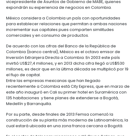
centers
habitantes”, resaltó María Claudia Lacouture, presi
6.
Logística
PROCOLOMBIA Colombia.
Propiedad
intelectual
Outsourcing
Moda
Asimismo PROCOLOMBIA se expondrán las oportun
de
y
identificadas entre los países miembros de la Alian
servicios
7.
textiles
Pacífico para realizar encadenamientos productivo
-
Impuestos,
ejemplo, en México puede realizarse la importació
BPO
materias primas y bienes intermedios; y en Colomb
aduanas
llevarían a cabo la producción de bienes finales y 
y
realizar ser enviado a terceros mercados como Asi
comercio
Software
Igualmente en el evento se realizará un panel con l
exterior
&
participación del Lic. Ricardo Salinas Pliego, presid
TI
Grupo Salinas; el Lic. Luis
Genaro Borrego
Estrada, d
Régimen
General de Asuntos Corporativos de
FEMSA y Rafae
de
vicepresidente de Asuntos de Gobierno de MABE, q
zonas
expondrán
su experiencia de negocios en Colombi
francas
México considera a Colombia un país con oportun
para establecer relaciones que permitan a ambas