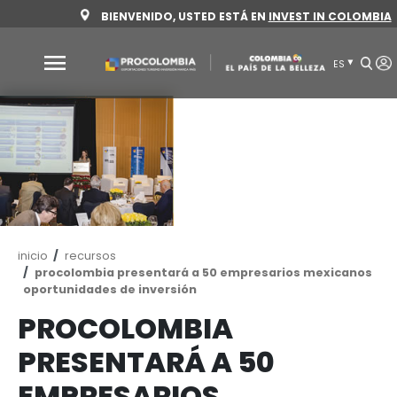
Pasar
BIENVENIDO, USTED ESTÁ EN
INVEST 
al
contenido
principal
Por
qué
Colombia
Sectores
para
invertir
Ruta
inicio
recursos
Sectores
Cómo
de
procolombia presentará a 50 empresarios m
para
invertir
navegación
oportunidades de inversión
invertir