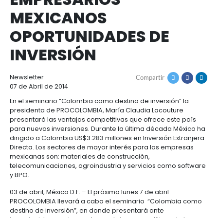
PROCOLOMBIA
Cómo
Recursos
invertir
Agroindustria
PRESENTARÁ A 50
y
Recursos
Contacto
alimentos
EMPRESARIOS
1.
Régimen
Acompañamiento
MEXICANOS
Agroindustria
Energía
general
y
de
OPORTUNIDADES DE
alimentos
la
Buscador
Energía
Salud
inversión
de
INVERSIÓN
y
extranjera
oportunidades
ciencias
Alimentos
Energía
procesados
renovable
Newsletter
2.
Buscador
Directorio
Compartir
Salud
Infraestructura
07 de Abril de 2014
Régimen
de
de
y
Cacao
corporativo
oportunidades
servicios
Hidrógeno
En el seminario “Colombia como destino de inversió
ciencias
y
Infraestructura
Manufacturas
verde
presidenta de PROCOLOMBIA, María Claudia Lacout
derivados
presentará las ventajas competitivas que ofrece es
3.
Recursos
Inversionista
Cosméticos
para nuevas inversiones. Durante la última década