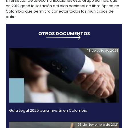
incrementar sus capitales pues comparten similitu
comerciales y en consumo de productos.
De acuerdo con las cifras del Banco de la Repúblic
Colombia (banco central), México es el octavo emi
Inversión Extranjera Directa a Colombia. En 2003 est
invirtió US$27,4 millones, y en 2013 dicha cifra llegó
millones, es decir que en la última década se multip
el flujo de capital.
Entre las empresas mexicanas que han llegado
recientemente a Colombia está City Express, que e
este año inauguró en Cali su primer hotel en Suram
135 habitaciones y tiene planes de extenderse a Bo
Medellín y Barranquilla.
Por su parte, desde finales de 2013 Femsa comenzó
construcción de su planta más moderna de Latinoa
cual estará ubicada en una zona franca cercana a 