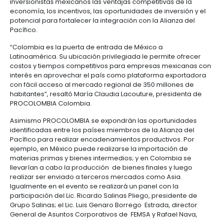
Manufacturas
Tecnología
Cumplimiento
de
Agua
Forestal
y
dirigido a Colombia US$3.283 millones en Inversión 
y
y
información
y
cuidado
Empresario
Directa. Los sectores de mayor interés para las em
creatividad
gobierno
saneamiento
Aeronáutica
colombiano
mexicanas son: materiales de construcción,
corporativo
Frutas
Mapa
telecomunicaciones, agroindustria y servicios com
y
Farmacéutica
Tecnología
Otros
de
Infraestructura
y BPO.
verduras
Astilleros
y
sectores
4.
proyectos
social
03 de abril, México D.F. – El próximo lunes 7 de abril
creatividad
Derecho
por
PROCOLOMBIA llevará a cabo el seminario “Colom
laboral
región
Automotriz
Otros
destino de inversión”, en donde presentará ante
y
sectores
Audiovisual
inversionistas mexicanos las ventajas competitivas 
migratorio
Oportunidades
Materiales
economía, los incentivos, las oportunidades de inve
de
de
potencial para fortalecer la integración con la Alian
Centros
Agroquímicos
Pacífico.
5.
Inversión
construcción
de
Relaciones
Regional
servicios
“Colombia es la puerta de entrada de México a
con
Infraestructura
compartidos
Latinoamérica. Su ubicación privilegiada le permite
el
en
costos y tiempos competitivos para empresas mex
estado
turismo
interés en aprovechar el país como plataforma ex
Data
con fácil acceso al mercado regional de 350 millo