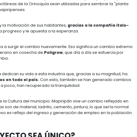
 limita entre los departamentos del Meta y el Guaviar
 habitantes lo describen como el hogar que siempre s
odo para seguir haciendo de este un
destino de progre
s de esta historia son los habitantes de este lugar, q
icto armado, existe otro elemento fundamental que permi
 a la diversidad de esta zona del país, su clima, su
 de 500.000 hectáreas de la Orinoquía sean utilizadas 
ún dicen los mapiripenses.
de las ganas y la motivación de sus habitantes,
gracia
to que siembra progreso y le apuesta a la esperanza.
 - 2009, empieza a surgir el cambio nuevamente. Eso si
ngel Rivera, Operario en cosecha de
Poligrow
, que día