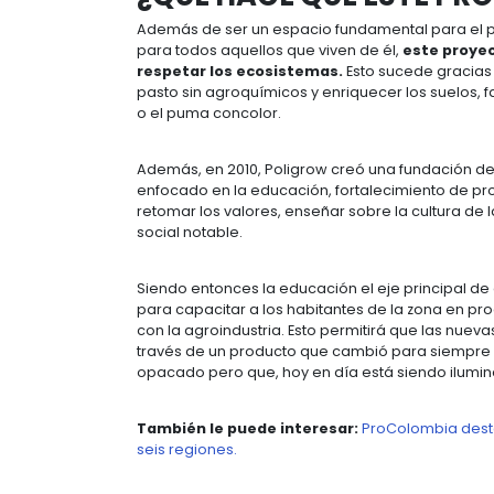
hacer el mejor de sus trabajos y se
Como Luis, más de 140.000 personas
permitido
generar empleos directo
en la calidad de vida de los habita
Para Jersson Espinosa, coordinador 
las condiciones de vida de su gente.
en otra ciudad, en el pasado eran 
Mapiripán ha surgido de la oscuridad
¿QUÉ HACE QUE E
Además de ser un espacio fundamen
para todos aquellos que viven de él
respetar los ecosistemas.
Esto s
pasto sin agroquímicos y enriquece