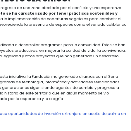
r parte del cambio.
 en Colombia dedican su vida a esta industria que, gra
s e indirectos en todo el país.
Con esto, también s
ntes que, poco a poco, han recuperado la tranquilidad.
de la Casa de la Cultura del municipio: Mapiripán vive
 "Hoy las casas son de material, ladrillo, cemento, pint
de bareque y eso es reflejo del ingreso y generación d
 a la luz".
STE PROYECTO SEA ÚNICO?
tal para el progreso de una zona afectada por el con
,
este proyecto se ha caracterizado por tener prác
ucede gracias a la implementación de coberturas vege
r los suelos, favoreciendo la presencia de especies 