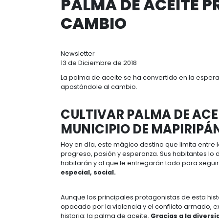
Ruta
inicio
recursos
palma de acei
de
navegación
PALMA DE ACE
CAMBIO
Newsletter
13 de Diciembre de 2018
La palma de aceite se ha convertid
apostándole al cambio.
CULTIVAR PALMA D
MUNICIPIO DE MA