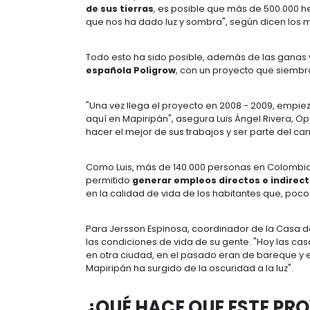
Hoy en día, este mágico destino que
progreso, pasión y esperanza. Sus
habitarán y al que le entregarán t
especial, social.
Aunque los principales protagonista
opacado por la violencia y el confl
historia: la palma de aceite.
Gracias
de sus tierras
, es posible que más
que nos ha dado luz y sombra", seg
Todo esto ha sido posible, además 
española Poligrow
, con un proyec
"Una vez llega el proyecto en 2008
aquí en Mapiripán", asegura Luis Á