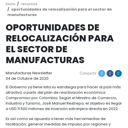
Ruta
inicio
recursos
de
oportunidades de relocalización para el sect
navegación
manufacturas
OPORTUNIDADES DE
RELOCALIZACIÓN PA
EL SECTOR DE
MANUFACTURAS
Manufacturas
Newsletter
Compartir