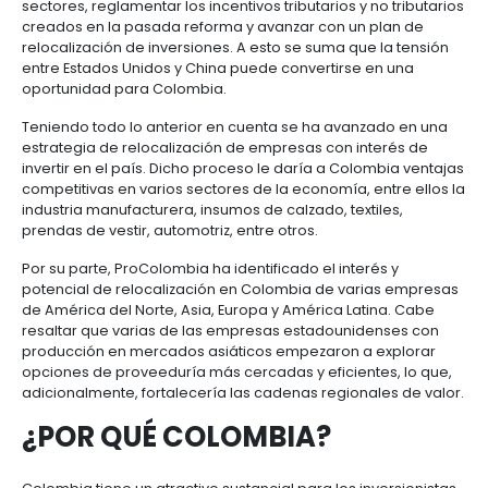
04 de Octubre de 2020
El Gobierno ya tiene lista su estrategia para hacer 
atractivo a partir del plan de reactivación económi
Compromiso por Colombia. Según el Ministro de C
Industria y Turismo, José Manuel Restrepo, el objetiv
a USD 11.500 millones de inversión extranjera directa
Es así como se apuesta a tener más herramientas 
facilitación, generar medidas de impulso por regio
sectores, reglamentar los incentivos tributarios y no 
creados en la pasada reforma y avanzar con un pl
relocalización de inversiones. A esto se suma que l
entre Estados Unidos y China puede convertirse en
oportunidad para Colombia.
Teniendo todo lo anterior en cuenta se ha avanzad
estrategia de relocalización de empresas con inte
invertir en el país. Dicho proceso le daría a Colomb
competitivas en varios sectores de la economía, ent