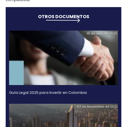
Igualmente es importante destacar que el gobiern
colombiano mantiene su compromiso de aumentar
confiabilidad y diversificación de las cadenas de su
con infraestructura y está en la búsqueda de liberali
industrias extractivas para atraer inversiones.
Otros factores por los que el país sobresale en la r
el sector de servicios públicos confiable que prod
interrupciones en las operaciones comerciales, una
relativamente alta de mujeres en la fuerza laboral 
comparación con países vecinos, y el entorno de 
nacional, el cual ha mejorado significativamente du
últimos 10 años.
Por último, existen puertos bien desarrollados que 
conexiones sólidas con rutas comerciales marítima
disminuyendo los tiempos de transporte y generan
importación y exportación de productos sean muc
competitivas.