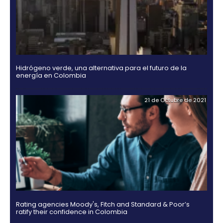
OTROS DOCUMENTOS
18 de Jul
Guía Legal 2025 para Invertir en Colombia