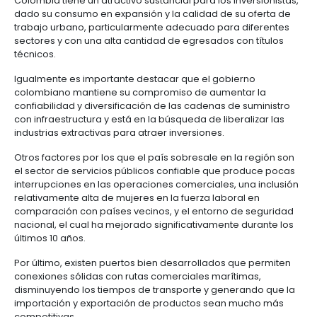
industria manufacturera, insumos de calzado, textile
prendas de vestir, automotriz, entre otros.
Por su parte, ProColombia ha identificado el interés
potencial de relocalización en Colombia de varia
de América del Norte, Asia, Europa y América Latin
resaltar que varias de las empresas estadouniden
producción en mercados asiáticos empezaron a ex
opciones de proveeduría más cercadas y eficientes
adicionalmente, fortalecería las cadenas regionale
¿POR QUÉ COLOMBIA?
Colombia tiene un atractivo sustancial para los inver
dado su consumo en expansión y la calidad de su o
trabajo urbano, particularmente adecuado para di
sectores y con una alta cantidad de egresados con 
técnicos.