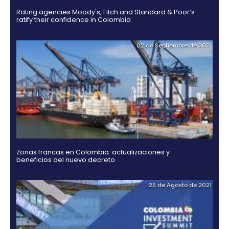
18 de Jul
Guía Legal 2025 para Invertir en Colombia
03 de Noviembr