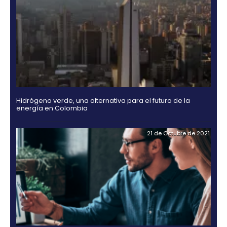
Explore el
mapa de oportunidades de inversión en
únase a empresas de la talla de IBM, Telefónica, Sy
Century Link, las cuales ya le han apostado al país
importante centro para la expansión de sus opera
la región.
También le puede interesar:
Reclutamiento de personal calificado una apuesta a
colombiano
Colombia se destaca como destino de inversión ex
en la región
OTROS DOCUMENTOS