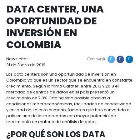
Cómo
Recursos
invertir
Agroindustria
Ruta
inicio
recursos
y
de
data center, una oportunidad de inversión e
Recursos
Contacto
alimentos
navegación
colombia
1.
Régimen
DATA CENTER, UNA
Acompañamiento
Agroindustria
Energía
general
y
de
OPORTUNIDAD DE
alimentos
la
Buscador
Energía
Salud
inversión
de
INVERSIÓN EN
y
extranjera
oportunidades
ciencias
Alimentos
COLOMBIA
Energía
procesados
renovable
2.
Buscador
Directorio
Salud
Infraestructura
Régimen
de
de
Newsletter
Compartir
y
Cacao
corporativo
oportunidades
servicios
Hidrógeno
31 de Enero de 2019
ciencias
y
Infraestructura
Manufacturas
verde
derivados
Los data centers son una oportunidad de inversión 
3.
Recursos
Inversionista
Colombia ya que es un sector que se encuentra en
Cosméticos