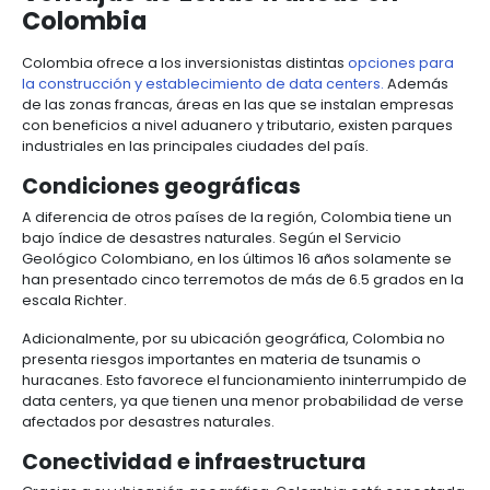
Actualmente, se han establecido más de 20 data c
centers
6.
Logística
el país. IBM es la empresa líder en el mercado con
Propiedad
participación del 24,5%, seguida por TIVIT con 18,4%
intelectual
Outsourcing
Tecnología con 12,3% y Century Link Level 3 con el 10
Moda
de
compañías como América Móvil, Getronics y ETB su
y
servicios
34,1% restante.
7.
textiles
-
Impuestos,
Estas cifras demuestran el potencial de crecimient
BPO
aduanas
centers en Colombia.
y
comercio
Software
Conozca a continuación las razones por las que est
exterior
&
empresas le han apostado al sector de data center
TI
país:
Régimen
Ventajas de zonas francas e
de
Colombia
zonas
francas
Colombia ofrece a los inversionistas distintas
opcio
la construcción y establecimiento de data centers.