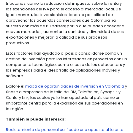
Gracias a su ubicación geográfica, Colombia está
por vía aérea con las principales capitales del mun
Actualmente, el país ofrece más de 1.000 frecuenci
internacionales a la semana, y 5.600 frecuencias a n
nacional.
Por otra parte, el país se encuentra en la misma zo
de algunas de las ciudades más importantes de la 
como Nueva York, Miami y Toronto. Esto les facilita a 
empresas estar en conexión permanente con los c
negocios más grandes del continente.
La infraestructura para la conectividad también es 
factores que convierten al país en un destino impo
los inversionistas. Colombia se destaca por su con
por cable submarino, una de las mejores de la regi
permite una mayor eficiencia de los datacenters gr
velocidad de transmisión de datos y la estabilidad 
conexión. En total son 10 cables submarinos los que
que la infraestructura esté en capacidad de soport