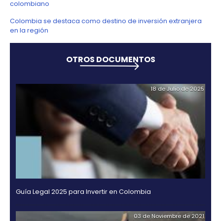
operaciones a gran escala a nivel internacional.
Beneficios tributarios y arancelar
Colombia ofrece a los inversionistas importantes b
tributarios, como la reducción del impuesto sobre la
las exenciones del IVA para el acceso al mercado l
igual manera, los inversionistas tienen la posibilida
aprovechar los acuerdos comerciales que Colomb
suscrito con más de 60 países; por lo que pueden 
nuevos mercados, aumentar la cantidad y diversid
exportaciones y mejorar la calidad de sus proceso
productivos.
Estos factores han ayudado al país a consolidarse
destino de inversión para los interesados en proye
componente tecnológico, como el caso de los data
las empresas para el desarrollo de aplicaciones mó
software.