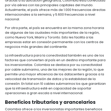
de las zonas francas, áreas en las que se instalan
con beneficios a nivel aduanero y tributario, existe
industriales en las principales ciudades del país.
Condiciones geográficas
A diferencia de otros países de la región, Colombia
bajo índice de desastres naturales. Según el Servic
Geológico Colombiano, en los últimos 16 años sola
han presentado cinco terremotos de más de 6.5 gr
escala Richter.
Adicionalmente, por su ubicación geográfica, Col
presenta riesgos importantes en materia de tsunam
huracanes. Esto favorece el funcionamiento ininte
data centers, ya que tienen una menor probabilida
afectados por desastres naturales.
Conectividad e infraestructura