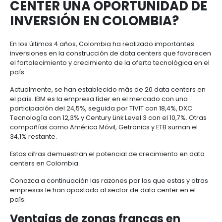
Manufacturas
Tecnología
Cumplimiento
de
Agua
crecimiento. Según la firma Gartner, entre 2015 y 201
Forestal
y
y
y
información
y
mercado de centros de datos en el país presentó 
cuidado
Empresario
creatividad
gobierno
saneamiento
crecimiento de 7.3%. Esto ha sido posible gracias a
Aeronáutica
colombiano
corporativo
Frutas
condiciones macroeconómicas, facilidades de con
Mapa
y
Farmacéutica
y calidad del talento humano, factores que han conv
Tecnología
Otros
de
Infraestructura
verduras
Astilleros
país en uno de los mercados con mayor potencial 
y
sectores
4.
proyectos
social
crecimiento en materia de análisis de datos.
creatividad
Derecho
por
laboral
región
Automotriz
¿POR QUÉ SON LOS DATA
Otros
y
sectores
Audiovisual
CENTER UNA OPORTUNIDA
migratorio
Oportunidades
Materiales
INVERSIÓN EN COLOMBIA
de
de
Centros
Agroquímicos
5.
Inversión
construcción
de
Relaciones
Regional
En los últimos 4 años, Colombia ha realizado impor
servicios
con
Infraestructura
inversiones en la construcción de data centers que
compartidos
el
en
el fortalecimiento y crecimiento de la oferta tecnol
estado
turismo
país.
Data