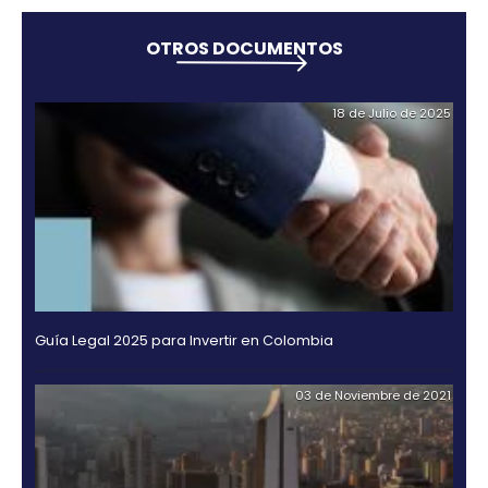
tributarios, que les permita seguir adelante con sus
El ministro de Comercio, José Manuel Restrepo, sos
habrá exención del IVA para todos los servicios turís
hoteleros hasta el 31 de diciembre. Se suspender
temporal la sobretasa de energía en los temas de
alojamientos, parques temáticos y de recreación. 
eliminará el anticipo de renta para agencias de viaj
transporte aéreo.
Eliminación del IVA para la importación de producto
tecnología para la salud.
El presidente Iván Duque anunció tres medidas tribu
para la reactivación económica: suspensión del co
impuesto al consumo hasta diciembre, adelanto de 
días para compras sin IVA en el 2020 (19 de junio, 3 d
de julio) y liberación del cobro del IVA del 19 por cie
locales comerciales, hasta el 31 de julio, se sumará