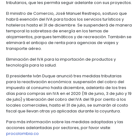
permitirá a muchas pequeñas, medianas y grande
empresas mantener el pago de sus nóminas durant
vigencia de la emergencia económica.
En términos generales, en el primer ciclo, el Gobier
Nacional entregó a 99.339 compañías (de todos l
y sectores) un volumen de $849.381 millones para cu
cada empleado con aportes equivalentes a un 40%
salario mínimo, es decir, $351.000 mensuales. Con 
recursos, se logró dar una cobertura a 2’419.859 tr
El Ministerio de Comercio, Industria y Turismo en co
Bancóldex e Innpulsa lanzaron la tercera edición de
Programa Delta, el cual convoca a pequeñas y me
empresas de todo el país que están interesadas e
estructurar proyectos empresariales que incluyan
componentes de investigación, desarrollo tecnológ
innovación. Con este programa se pretende darles
empresas apoyos monetarios, crediticios y algunos