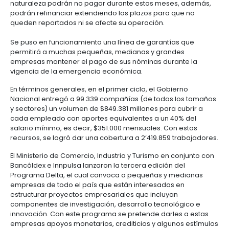
centers
6.
Logística
El gobierno dispuso de créditos para el sector agro,
Propiedad
Agro Produce, enfocada para que los productores
intelectual
Outsourcing
Moda
mantengan su producción y se garantice el abaste
de
y
durante la cuarentena. Por medio de esta opción, e
servicios
7.
textiles
otorga un subsidio a la tasa de interés y a través de 
-
Impuestos,
con corte al 11 de mayo, se han colocado $41.715 mi
BPO
aduanas
4.978 operaciones de crédito.
y
En términos de alivio para las micro, pequeñas y m
comercio
Software
firmas (mipymes), que son más del 90% el tejido e
exterior
&
nacional y aportan 40% al PIB, la decisión presidenc
TI
expresa que en el periodo de la emergencia aquel
Régimen
tengan vencimientos de créditos hipotecarios o de 
de
naturaleza podrán no pagar durante estos meses,
zonas
podrán refinanciar extendiendo los plazos para qu
francas
queden reportados ni se afecte su operación.
Se puso en funcionamiento una línea de garantías