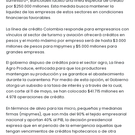
NACIONAL EN EL MA
Manufacturas
Tecnología
Cumplimiento
de
Agua
Forestal
y
y
y
información
y
cuidado
Empresario
DE LA PANDEMIA?
creatividad
gobierno
saneamiento
Aeronáutica
colombiano
corporativo
Frutas
Mapa
y
Farmacéutica
Tecnología
Otros
de
Infraestructura
Newsletter
Compartir
verduras
Astilleros
y
sectores
4.
proyectos
social
23 de Julio de 2020
creatividad
Derecho
por
Con el fin de aliviar los efectos negativos del corona
laboral
región
Automotriz
Otros
sector turismo y aviación -con sus respectivas ca
y
sectores
Audiovisual
suministro-, Bancóldex facilito una línea especial d
migratorio
por $250.000 millones. Esta medida busca mantener
Oportunidades
Materiales
liquidez de las empresas de estos sectores en con
de
de
Centros
Agroquímicos
financieras favorables.
5.
Inversión
construcción
de
Relaciones
Regional
servicios
La línea de crédito Colombia responde para empre
con
Infraestructura
compartidos
vínculos al sector de turismo y aviación ofrecerá cr
el
en
pesos y el monto máximo por empresa será de has
estado
turismo
millones de pesos para mipymes y $5.000 millones
Data
grandes empresas.