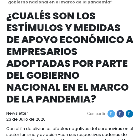
Cómo
Recursos
invertir
Agroindustria
Ruta
inicio
recursos
y
de
¿cualés son los estímulos y medidas de apo
Recursos
Contacto
alimentos
navegación
económico a empresarios adoptadas por parte
1.
gobierno nacional en el marco de la pandemia
Régimen
Acompañamiento
Agroindustria
Energía
general
¿CUALÉS SON LOS
y
de
alimentos
la
Buscador
ESTÍMULOS Y MEDID
Energía
Salud
inversión
de
y
extranjera
oportunidades
DE APOYO ECONÓMI
ciencias
Alimentos
Energía
procesados
renovable
EMPRESARIOS
2.
Buscador
Directorio
Salud
Infraestructura
Régimen
de
de
ADOPTADAS POR PA
y
Cacao
corporativo
oportunidades
servicios
Hidrógeno
ciencias
y
Infraestructura
Manufacturas
verde
DEL GOBIERNO
derivados
3.
Recursos
Inversionista
Cosméticos