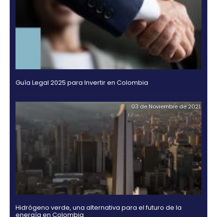
Otros sectores con potencial para la llegada de inv
estadounidense, son el de telecomunicaciones, ma
de construcción, agroindustria, minería y textiles, en
Algunas de las empresas de Estados Unidos instal
Colombia son Kimberly Clark, Hewlett Packard, Gol
Capital, Hilton, Lender Systems, Intellitech, Whyndha
entre otras.
Por otro lado, para Canadá (que en 2011 registró un 
inversión hacia Colombia de US$173,8 millones) los
con mayor potencial son el de servicios financieros
y servicios TI, BPO, agroindustria, y bienes y servicio
petroleros y de gas. Entre las compañías canadien
instaladas en el país se cuentan Scotiabank, Pacific
McCain y Synergex, entre otros.
OTROS DOCUMENTOS