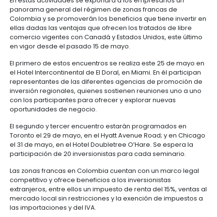
Manufacturas
Tecnología
Cumplimiento
de
Agua
Forestal
y
Bogotá. Con el objetivo de conocer los beneficios y
y
y
información
y
cuidado
Empresario
oportunidades que las zonas francas y regiones c
creatividad
gobierno
saneamiento
ofrecen para la instalación de empresas extranjera
Aeronáutica
colombiano
corporativo
Frutas
país, cerca de 60 inversionistas norteamericanos d
Mapa
y
Farmacéutica
sectores asistirán a tres seminarios que PROCOLOM
Tecnología
Otros
de
Infraestructura
verduras
Astilleros
programados en las ciudades de Miami, Chicago (
y
sectores
4.
proyectos
social
Unidos) y Toronto (Canadá), los días 25, 31 y 29 de 
creatividad
Derecho
por
respectivamente.
laboral
región
Automotriz
Otros
y
En estas actividades se expondrá a los empresario
sectores
Audiovisual
migratorio
panorama general del régimen de zonas francas 
Oportunidades
Materiales
Colombia y se promoverán los beneficios que tiene 
de
de
Centros
Agroquímicos
ellas dadas las ventajas que ofrecen los tratados de
5.
Inversión
construcción
de
comercio vigentes con Canadá y Estados Unidos, es
Relaciones
Regional
servicios
en vigor desde el pasado 15 de mayo.
con
Infraestructura
compartidos
el
en
El primero de estos encuentros se realiza este 25 
estado
turismo
el Hotel Intercontinental de El Doral, en Miami. En él 
Data
representantes de las diferentes agencias de pro