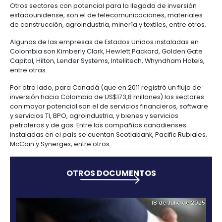
Guajira, Magdalena, Cundinamarca, Boyacá, Santa
Antioquia, Risaralda, Caldas, Quindío, Valle del Cauc
Cauca y Norte de Santander, los cuales ofrecen
características muy variadas que los hacen competi
con alto valor agregado para la inversión extranjer
Oportunidades de inversión
Dentro de su estrategia para atraer la inversión Ext
Directa (IED), PROCOLOMBIA ha identificado algunos
con oportunidad para la llegada de capital canadi
estadounidense al país.
En el caso de Estados Unidos, son varias las oportu
que se abren con la entrada en vigencia del TLC. Un
es ver a Colombia como plataforma exportadora h
países latinoamericanos, europeos y asiáticos sin
comerciales con ese país. Para este caso se dest
sectores como automotriz, alimentos y tabaco.