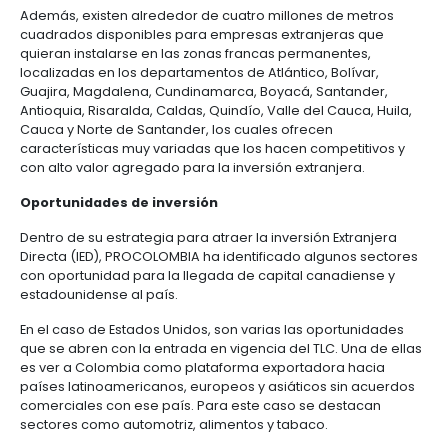
centers
inversión regionales, quienes sostienen reuniones 
6.
Logística
con los participantes para ofrecer y explorar nueva
Propiedad
oportunidades de negocio.
intelectual
Outsourcing
Moda
de
El segundo y tercer encuentro estarán programado
y
servicios
Toronto el 29 de mayo, en el Hyatt Avenue Road; y 
7.
textiles
-
el 31 de mayo, en el Hotel Doubletree O’Hare. Se es
Impuestos,
BPO
participación de 20 inversionistas para cada semin
aduanas
y
Las zonas francas en Colombia cuentan con un mar
comercio
Software
competitivo y ofrece beneficios a los inversionistas
exterior
&
extranjeros, entre ellos un impuesto de renta del 15%
TI
mercado local sin restricciones y la exención de i
las importaciones y del IVA.
Régimen
de
Además, existen alrededor de cuatro millones de 
zonas
cuadrados disponibles para empresas extranjeras
francas
quieran instalarse en las zonas francas permanente
localizadas en los departamentos de Atlántico, Bolí