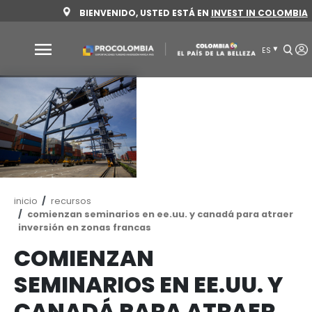
Pasar
BIENVENIDO, USTED ESTÁ EN
INVEST 
al
contenido
principal
Por
qué
Colombia
Sectores
para
invertir
Ruta
inicio
recursos
Sectores
Cómo
de
comienzan seminarios en ee.uu. y canadá pa
para
invertir
navegación
inversión en zonas francas
invertir