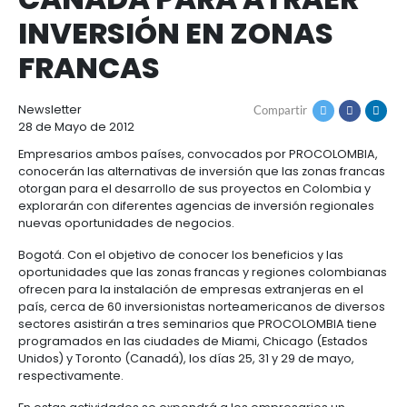
COMIENZAN
Cómo
Recursos
invertir
Agroindustria
SEMINARIOS EN EE.UU
y
Recursos
Contacto
alimentos
CANADÁ PARA ATRA
1.
Régimen
Acompañamiento
INVERSIÓN EN ZONA
Agroindustria
Energía
general
y
de
FRANCAS
alimentos
la
Buscador
Energía
Salud
inversión
de
y
extranjera
oportunidades
ciencias
Alimentos
Newsletter
Compartir
Energía
procesados
28 de Mayo de 2012
renovable
2.
Buscador
Directorio
Salud
Infraestructura
Empresarios ambos países, convocados por PROC
Régimen
de
de
conocerán las alternativas de inversión que las zon
y
Cacao
corporativo
oportunidades
servicios
Hidrógeno
otorgan para el desarrollo de sus proyectos en Co
ciencias
y
Infraestructura
Manufacturas
verde
explorarán con diferentes agencias de inversión re
derivados
nuevas oportunidades de negocios.
3.
Recursos
Inversionista
Cosméticos