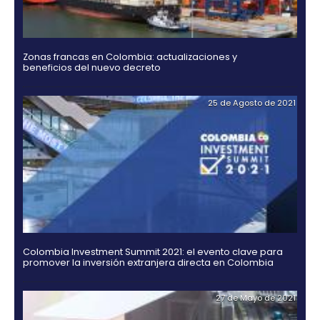
Hidrógeno verde, una alternativa para el futuro de
energía en Colombia
21 de Octub