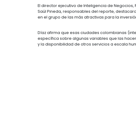
Rojas aclaró que este acuerdo no t
sino que tiene como propósito darle
establecerse en Colombia, por lo cu
aumenten la productividad de Col
Se estima que la inversión extranjer
En el listado también figuran ciud
aparece por primera vez Cartagena 
El director ejecutivo de Inteligenci
Saúl Pineda, responsables del repo
en el grupo de las más atractivas pa
Díaz afirma que esas ciudades col
específica sobre algunas variables 
y la disponibilidad de otros servici