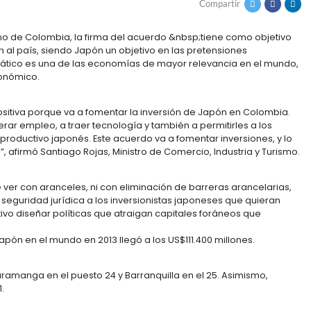
dustria y Turismo de Colombia, la firma del acuerdo &n
de origen nipón al país, siendo Japón un objetivo en la
ue el país asiático es una de las economías de mayor
cnológico y económico.
una noticia positiva porque va a fomentar la inversió
 aquí, a generar empleo, a traer tecnología y también 
conómico y productivo japonés. Este acuerdo va a fom
o en el país”, afirmó Santiago Rojas, Ministro de Comer