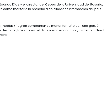
iene nada que ver con aranceles, ni con eliminación de
s garantías y seguridad jurídica a los inversionistas 
al es imperativo diseñar políticas que atraigan capit
ombia.
a directa de Japón en el mundo en 2013 llegó a los US$1
ades como Bucaramanga en el puesto 24 y Barranquilla e
en el lugar 31.
a de Negocios, Rodrigo Díaz, y el director del Cepec de l
rte, destacaron como meritoria la presencia de ciudad
ra la inversión.
ombianas (intermedias) “logran compensar su menor 
que las hacen destacar, tales como , el dinamismo eco
os a escala humana”.