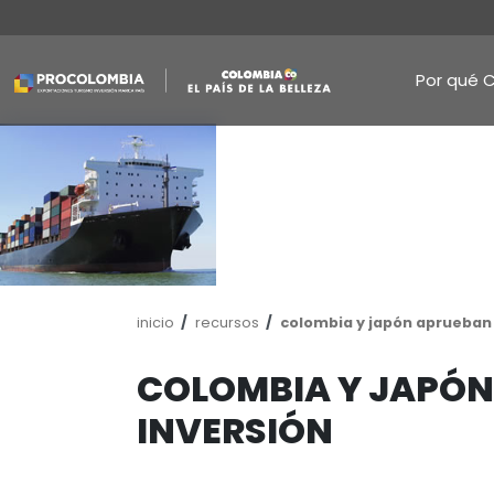
Pasar
al
contenido
principal
Ruta
inicio
recursos
colombia y jap
de
navegación
COLOMBIA Y 