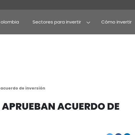
Por qué Colombia
Sectores para invertir
Agroindustria y alime
Alimentos procesado
ón aprueban acuerdo de inversión
JAPÓN APRUEBAN ACU