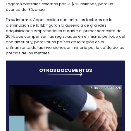
Manufacturas
Tecnología
Cumplimiento
de
Agua
Latina y El Caribe disminuyeron un 23% durante el 
Forestal
y
y
y
información
y
periodo, con respecto al año anterior, (Cepal).
cuidado
Empresario
creatividad
gobierno
saneamiento
Aeronáutica
colombiano
Panamá y República Dominicana lideran los dos pr
corporativo
Frutas
Mapa
lugares, seguido de Colombia en el escalafón, se 
y
Farmacéutica
Tecnología
Otros
de
Infraestructura
Uruguay, donde estos flujos avanzaron un 9% con U
verduras
Astilleros
y
sectores
4.
proyectos
social
millones, Brasil, cuyos datos consolidados por la 
creatividad
Derecho
por
los registros entre enero y agosto de ambos años, 
laboral
región
Automotriz
crecimiento del 8% y un volumen de US$42.001 millo
Otros
y
Guatemala, en el que durante el primer semestre de
sectores
Audiovisual
migratorio
llegaron capitales externos por US$713 millones, pa
Oportunidades
Materiales
avance del 3% anual.
de
de
Centros
Agroquímicos
5.
Inversión
construcción
En su informe, Cepal explica que entre los factores 
de
Relaciones
Regional
disminución de la IED figuran la ausencia de grande
servicios
con
Infraestructura
adquisiciones empresariales durante el primer se
compartidos
el
en
2014, que compensen las registradas en el mismo 
estado
turismo
año anterior y, para varios países de la región es el
Data
enfriamiento de las inversiones en minería por la c