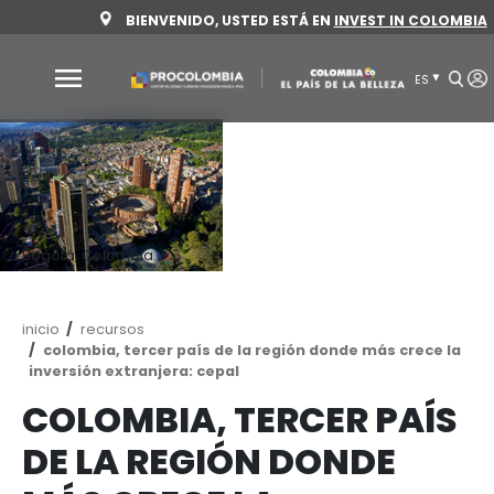
Pasar
BIENVENIDO, USTED ESTÁ EN
INVEST 
al
contenido
principal
Por
qué
Colombia
Sectores
para
Bogotá, Colombia.
invertir
Sectores
Cómo
Ruta
inicio
recursos
de
colombia, tercer país de la región donde más
para
invertir
navegación
inversión extranjera: cepal
invertir