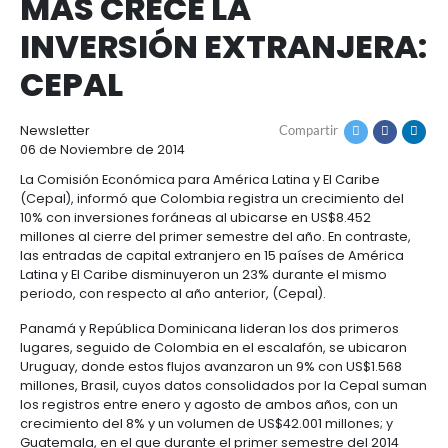
COLOMBIA, TERCER 
Cómo
Recursos
invertir
Agroindustria
DE LA REGIÓN DOND
y
Recursos
Contacto
alimentos
1.
MÁS CRECE LA
Régimen
Acompañamiento
Agroindustria
Energía
general
INVERSIÓN EXTRANJ
y
de
alimentos
la
Buscador
CEPAL
Energía
Salud
inversión
de
y
extranjera
oportunidades
ciencias
Alimentos
Energía
Newsletter
Compartir
procesados
06 de Noviembre de 2014
renovable
2.
Buscador
Directorio
Salud
Infraestructura
Régimen
de
de
La Comisión Económica para América Latina y El Ca
y
Cacao
(Cepal), informó que Colombia registra un crecimie
corporativo
oportunidades
servicios
Hidrógeno
ciencias
y
10% con inversiones foráneas al ubicarse en US$8.4
Infraestructura
Manufacturas
verde
derivados
millones al cierre del primer semestre del año. En c
3.
Recursos
Inversionista
las entradas de capital extranjero en 15 países de 
Cosméticos