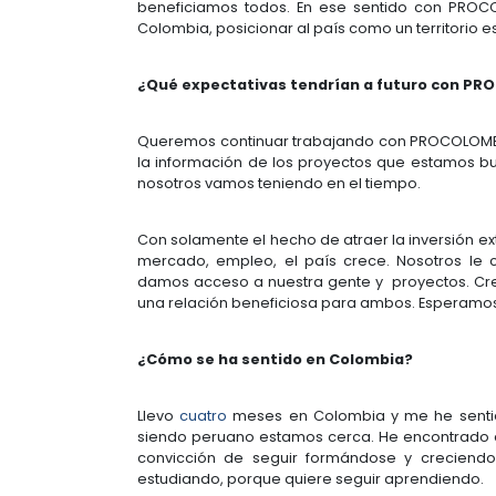
Estamos haciendo un trabajo muy f
Colombia y continuamos ampliando
Con la idea de ser relevantes y sig
todos.
¿Cuál es el aporte de PROCOLOMB
Hemos encontrado en PROCOLOMBIA
entendernos. Estamos trabajando en
país. IBM ya en sí, es un inversion
en PROCOLOMBIA un interlocutor ac
esto es parte de lo que nosotros 
experiencias positivas, como la in
Estamos muy agradecidos con PRO
mundo, de lo que significa trabajar 