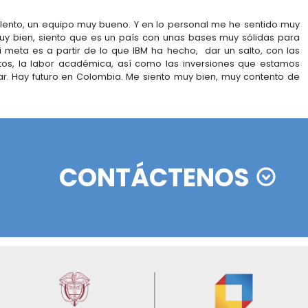
stos centros de datos, tenemos un centro de llamad
da Latinoamérica incluyendo a Brasil. Esto es parte de
irtiendo en Colombia, creemos en el país, y es ahí
os dice, te apoyamos, te ayudamos, te tenemos
ido con PROCOLOMBIA perseguimos el mismo objeti
 territorio estratégico y oportuno para invertir.
uturo con PROCOLOMBIA?
n PROCOLOMBIA, manteniendo una relación muy estre
ue estamos buscando, comunicar juntos al resto del 
mpo.
la inversión extranjera ya ganamos todos; generamos
. Nosotros le contamos a PROCOLOMBIA dónde estam
royectos. Creo que es ese el camino que tenemos qu