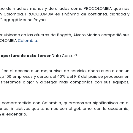
sas colombianas de sectores como el bancario y fi
ndo todos los beneficios que cloud y Big Data ofrecen
 transformación de negocio.
 del país, invirtiendo en Colombia, estaremos don
í tiene más sentido la inversión, es el tercer merca
a Álvaro Merino Reyna, Gerente General de IBM Colomb
a sido el esfuerzo de muchas manos y de aliados c
 es invertir en Colombia. PROCOLOMBIA es sinónimo 
ta extranjero”, agregó Merino Reyna.
evo
Data Center
ubicado en las afueras de Bogotá, Álv
abajo con PROCOLOMBIA
Colombia.