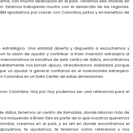
a que este gran país continúe creciendo. En esa líne
traer retornos interesantísimos en todo sentido.
ando miran al mundo y donde poner dinero, ya no pie
está realmente la capacidad de crecimiento y es ahí
a es una realidad en todo el mundo. Nuestra oper
ma en la cual IBM hace negocios, no es, voy a llevar
dos, sobre la base del desarrollo del país, queremos
re algo de una relación, tiene que dar. Nosotros lo es
 perfil en la formación de colombianos en áreas rela