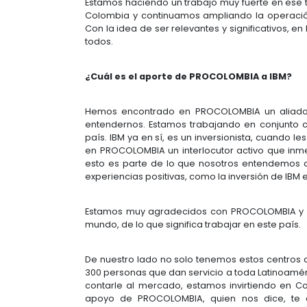
un mismo compromiso, trabajar par
que Colombia es un país que puede 
Los inversionistas extranjeros cu
desarrollados, sino buscan donde 
con muy buenos ojos.
¿Cómo opera IBM en Colombia?
Ya no vendemos computadores, es
muchos frentes de trabajo y la for
país; es, como nos beneficiamos to
la forma es dando. Si alguien quie
un entorno para que haya un mejor
información y comunicaciones.