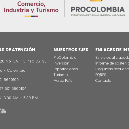
os. Esperamos y estamos seguros que PROCOLOMBIA la
a?
me he sentido como en mi casa. El colombiano es m
 encontrado desde el punto de vista profesional pe
 y creciendo. El colombiano no se conforma con 
aprendiendo.
ado mucho talento, un equipo muy bueno. Y en lo pe
te me trata muy bien, siento que es un país con una
ha hecho. Mi meta es a partir de lo que IBM ha hech
 centro de datos, la labor académica, así como las
s espectacular. Hay futuro en Colombia. Me siento m