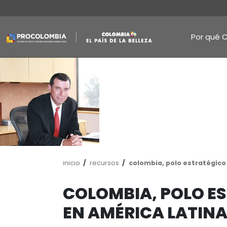
Pasar
al
contenido
principal
Ruta
inicio
recursos
colombia, polo
de