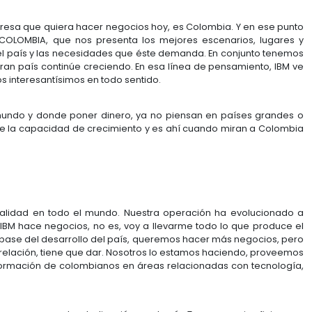
olombiana la apertura de este tercer
Data Center?
biana significa el acceso a un mejor nivel de servi
el. 80 de las top 100 empresas y cerca del 40% del PI
onsecuencia, esperamos alojar y albergar más com
ón de trabajo comprometida con Colombia, queremos 
s apoyando varias iniciativas que tenemos con el go
dor activo en el escenario.
 cualquier empresa que quiera hacer negocios hoy, es
que hace PROCOLOMBIA, que nos presenta los mejore
 la realidad del país y las necesidades que éste dem