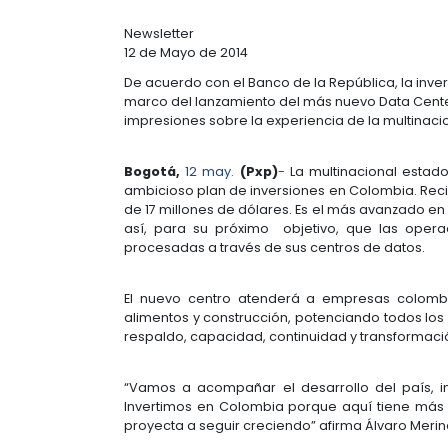
navegación
COLOMBIA, PO
EN AMÉRICA L
Newsletter
12 de Mayo de 2014
De acuerdo con el Banco de la Repúb
marco del lanzamiento del más nue
impresiones sobre la experiencia d
Bogotá,
12 may.
(Pxp)
-
La multin
ambicioso plan de inversiones en C
de 17 millones de dólares. Es el m
así, para su próximo objetivo, q
procesadas a través de sus centros