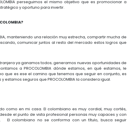
uerte en ese tema, con mucha dedicación en el país. 
 la operación. Estamos trabajando mucho con el des
nificativos, en IBM apostamos por crecer con Colombia
IA a IBM?
 un aliado estratégico. Una entidad abierta y di
 conjunto con la visión de ayudar y contribuir a trae
ista, cuando les mencionamos la iniciativa de este ce
tivo que inmediatamente nos brindó apoyo, ofreciénd
entendemos que va ayudar a generar confianza en el i
versión de IBM en Colombia en un
Data Center
de estas 
COLOMBIA y con Colombia. Hoy por hoy podemos ser
en este país.