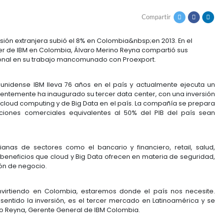
LO ESTRATÉGICO DE I
ATINA: IBM
lica, la inversión extranjera subió el 8% en Colombia&
vo Data Center de IBM en Colombia, Álvaro Merino Re
e la multinacional en su trabajo mancomunado con Pro
acional estadounidense IBM lleva 76 años en el país 
olombia. Recientemente ha inaugurado su tercer data 
ás avanzado en
cloud computing
y de
Big Data
en el paí
ue las operaciones comerciales equivalentes al 50
 de datos.