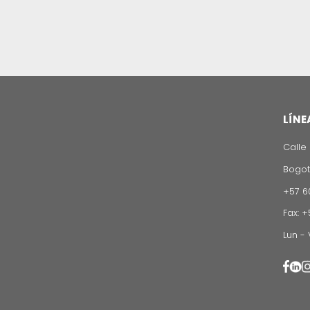
una relación beneficiosa para amb
¿Cómo se ha sentido en Colombi
Llevo
cuatro
meses en Colombia y 
siendo peruano estamos cerca. He
convicción de seguir formándose
estudiando, porque quiere seguir 
Particularmente en IBM he encontr
bien recibido, a donde voy la gen
construir mucho más de lo que se 
iniciativas que tenemos; como el
haciendo en regiones; la mezcla e
estar aquí.