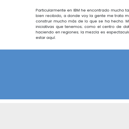
De nuestro lado no solo tenemos e
300 personas que dan servicio a to
contarle al mercado, estamos inv
apoyo de PROCOLOMBIA, quien n
beneficiamos todos. En ese sent
Colombia, posicionar al país como un
¿Qué expectativas tendrían a f
Queremos continuar trabajando co
la información de los proyectos q
nosotros vamos teniendo en el tie
Con solamente el hecho de atraer 
mercado, empleo, el país crece
damos acceso a nuestra gente y p