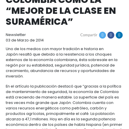
THE WEEKLY ECONO
Cómo
Recursos
invertir
Agroindustria
DE JAPÓN CONSIDER
y
Recursos
Contacto
alimentos
COLOMBIA COMO LA
1.
Régimen
Acompañamiento
“MEJOR DE LA CLASE
Agroindustria
Energía
general
y
de
SURAMÉRICA”
alimentos
la
Buscador
Energía
Salud
inversión
de
y
extranjera
oportunidades
ciencias
Alimentos
Newsletter
Compartir
Energía
procesados
03 de Marzo de 2014
renovable
2.
Buscador
Directorio
Salud
Infraestructura
Uno de los medios con mayor tradición e historia e
Régimen
de
de
Japón resaltó que debido a la resistencia a los ch
y
Cacao
corporativo
oportunidades
servicios
Hidrógeno
externos de la economía colombiana, ésta sobresa
ciencias
y
Infraestructura
Manufacturas
verde
región por su estabilidad, seguridad jurídica, poten
derivados
crecimiento, abundancia de recursos y oportunida
3.
Recursos
Inversionista
Cosméticos
inversión.