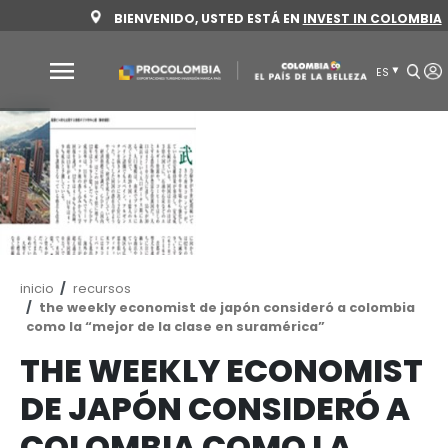
Pasar
BIENVENIDO, USTED ESTÁ EN
INVEST 
al
contenido
principal
Por
qué
Colombia
Sectores
para
invertir
Ruta
inicio
recursos
Sectores
Cómo
de
the weekly economist de japón consideró a 
para
invertir
navegación
como la “mejor de la clase en suramérica”
invertir