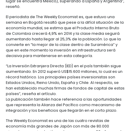
Manufacturas
Tecnología
Cumplimiento
de
Agua
Forestal
y
y
y
información
y
cuidado
Empresario
En el artículo la publicación destacó que “gracias a l
creatividad
gobierno
saneamiento
de mantenimiento de seguridad, la economía de 
Aeronáutica
colombiano
corporativo
Frutas
está creciendo de manera estable. La superficie de
Mapa
y
Farmacéutica
tres veces más grande que Japón. Colombia cuent
Tecnología
Otros
de
Infraestructura
verduras
Astilleros
varios recursos energéticos como petróleo, carbón
y
sectores
4.
proyectos
social
productos agrícolas, principalmente el café. La pob
creatividad
Derecho
por
alcanza a 47,1 millones. Hoy en día es la segunda p
laboral
región
Automotriz
Otros
económica dentro de los países de habla hispana 
y
sectores
Audiovisual
lugar se encuentra México), superando a España y A
migratorio
Oportunidades
Materiales
reseñó.
de
de
Centros
Agroquímicos
El periodista de The Weekly Economist es, que estu
5.
Inversión
construcción
de
semana en Bogotá resaltó que pese a la difícil situa
Relaciones
Regional
servicios
economía mundial, se estima que el Producto Inter
con
Infraestructura
compartidos
de Colombia crecerá 4,9% en 2014 y la clase media
el
en
aumentando hasta llegar al 25,3% de la población. 
estado
turismo
convierte en “la mejor de la clase dentro de Suramé
Data
que en este momento la inversión en infraestructur