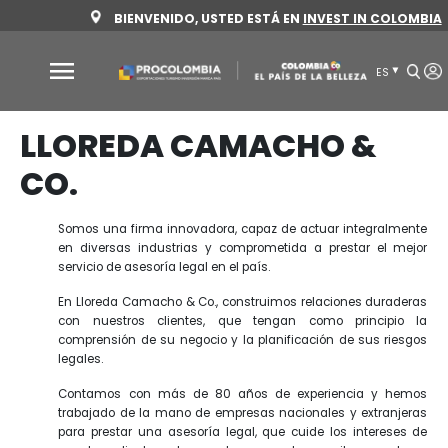
Pasar
BIENVENIDO, USTED ESTÁ EN
INVEST 
al
contenido
principal
Por
LLOREDA CAMACHO 
qué
Colombia
CO.
Sectores
para
Somos una firma innovadora, capaz de actuar in
invertir
en diversas industrias y comprometida a prest
servicio de asesoría legal en el país.
Sectores
Cómo
En Lloreda Camacho & Co., construimos relacione
para
invertir
con nuestros clientes, que tengan como pr
invertir
comprensión de su negocio y la planificación de