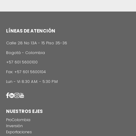
Calle 72A #5-83 Piso 3
Ciudad
Bogotá
Teléfono/fax/celular
(57) 601 3264270
E-Mail
lloreda@lloredacamacho.com /
Idachiardi@lloredacamacho.com
CONTÁCTENO