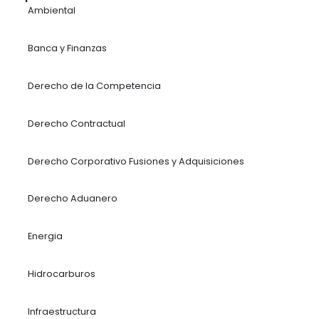
Mariana Sánchez – Socia de Recursos Natural
Jaime Gómez – Socio Tributario
Juan Pablo Bonilla – Socio de Litigios
Vicente Umaña – Socio Laboral
Susana Gómez – Socia Corporativo
Jesús Albarrán – Socio Financiero
Estefanía Ponce – Socia de Resolución de Disp
María Paula Sánchez – Socia de Comercio Exter
Aduanas
Erika Serrano – Socia de Medio Ambiente
Daniela Corchuelo – Socia de Resolución d
Conflictos (nacional e internacional)
Catalina Noreña – Socia de Derecho Corpor
M&A