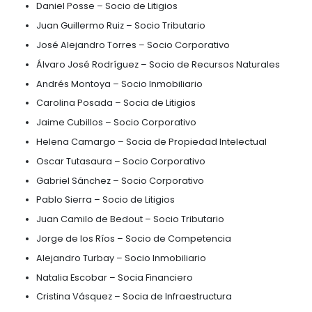
centers
6.
Logística
Propiedad
intelectual
Outsourcing
Moda
de
y
servicios
7.
textiles
Principales Socios o Profesionales
-
Impuestos,
BPO
aduanas
y
Nuestra firma está liderada por un equipo de socio
comercio
Software
amplia trayectoria en sus respectivas áreas de prác
exterior
&
Algunos de nuestros principales socios y socias inc
TI
Jaime Herrera – Socio Corporativo / M&A
Régimen
de
Daniel Posse – Socio de Litigios
zonas
Juan Guillermo Ruiz – Socio Tributario
francas
José Alejandro Torres – Socio Corporativo