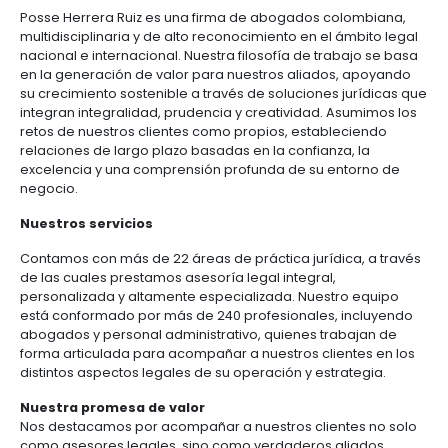
Cómo
Recursos
POSSE HERRERA RUIZ
invertir
Agroindustria
y
Recursos
Contacto
alimentos
Quiénes somos
1.
Régimen
Posse Herrera Ruiz es una firma de abogados colo
Acompañamiento
Agroindustria
Energía
general
multidisciplinaria y de alto reconocimiento en el ám
y
de
nacional e internacional. Nuestra filosofía de traba
alimentos
la
Buscador
en la generación de valor para nuestros aliados, 
Energía
Salud
inversión
de
su crecimiento sostenible a través de soluciones ju
y
extranjera
oportunidades
integran integralidad, prudencia y creatividad. Asu
ciencias
Alimentos
Energía
retos de nuestros clientes como propios, establec
procesados
renovable
relaciones de largo plazo basadas en la confianza, 
2.
Buscador
Directorio
Salud
Infraestructura
excelencia y una comprensión profunda de su ento
Régimen
de
de
negocio.
y
Cacao
corporativo
oportunidades
servicios
Hidrógeno
ciencias
y
Infraestructura
Manufacturas
verde
Nuestros servicios
derivados
3.
Recursos
Inversionista
Contamos con más de 22 áreas de práctica jurídica
Cosméticos