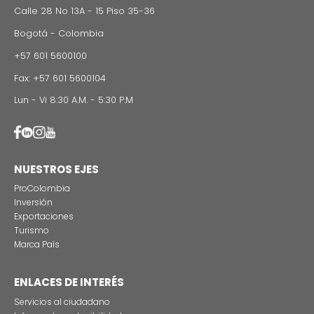
Idiomas que atiende la firma
Alemán Español Francés Inglés Italiano
WEB SITE
https://www.phrlegal.com
Dirección
Bogotá
Carrera 7 # 71-52, Torre A, Of. 504
Medellín
Carrera 43A # 1 – 50 Torre 2, Of. 864
Barranquilla
Carrera 53 # 82 – 86, Piso 4