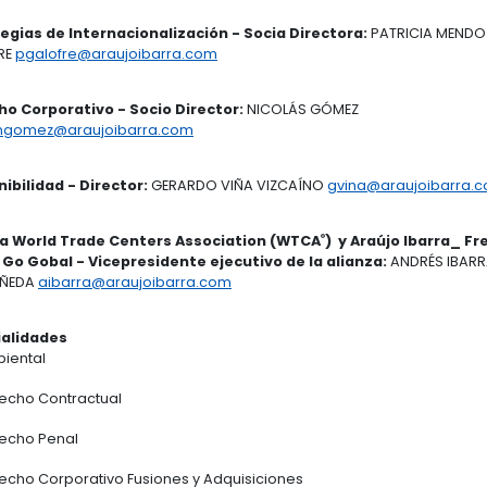
Directora de Promoción Internacional y Des
VILLEGAS RESTREPO
jvillegas@araujoibarra.com
Política y Defensa Comercia
l
- Socia Vicepr
SALAMANCA PÁEZ
osalamanca@araujoibarra.c
Aduanas y Cambios -
Directora:
ANDREA CAI
LANGTHON
acaicedo@araujoibarra.com
Mecanismos Especiales de Comercio Exterio
FONSECA
nfonseca@araujoibarra.com
Estrategias de Internacionalización -
Socia 
GALOFRE
pgalofre@araujoibarra.com