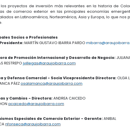
n consultoría de negocios internacionales, reconocid
rtantes, como
Chambers and Partners, Legal 500 y Latin
a, Araújo Ibarra ha desempeñado un papel clave en
Somos referentes en Zonas Francas, estrategias de i
ítica comercial, mecanismos especiales de comercio 
ho corporativo, asesoramos a gobiernos, regione
ación de estrategias que impulsan su competitividad e
 algunos de los proyectos de inversión más relevan
o de estrategias de comercio exterior en las princ
lia red de aliados en Latinoamérica, Norteamérica, 
ualquier parte.
Principales Socios o Profesionales
Socio Presidente:
MARTÍN GUSTAVO IBARRA P