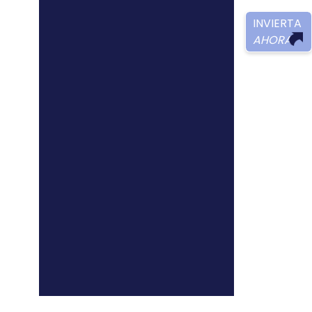
ÁS GÓMEZ
CAÍNO
gvina@araujoibarra.com
®
WTCA
) y Araújo Ibarra_ Free
e la alianza:
ANDRÉS IBARRA
es