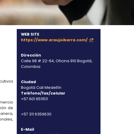
ONISTA
NEGOCIOS
WEB SITE
https://www.ar
Dirección
Calle 98 # 22-64
Colombia