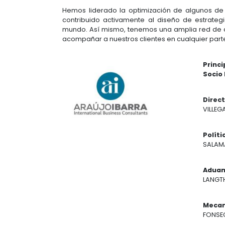
Somos la firma líder en Colombia e
en los rankings globales más impo
Con más de 50 años de trayectori
exterior en Colombia y el mundo. 
inversión, defensa comercial, pol
cambios internacionales y derec
multilaterales y empresas en la cre
Hemos liderado la optimización de
contribuido activamente al diseñ
mundo. Así mismo, tenemos una amp
acompañar a nuestros clientes en c