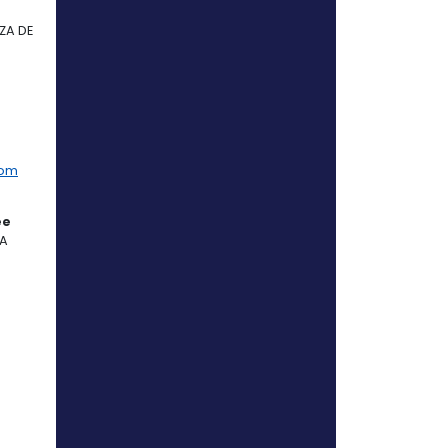
arrollo de Negocio:
JULIANA
esidente Directora:
OLGA LUCIA
om
CEDO
r -
Gerente:
ANIBAL
Directora:
PATRICIA MENDOZA DE