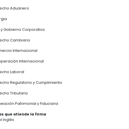
Derecho Corporativo -
Socio Director:
NICOL
ORTIZ
ngomez@araujoibarra.com
Sostenibilidad -
Director:
GERARDO VIÑA VIZ
Alianza World Trade Centers Association (
Zones Go Gobal - Vicepresidente ejecutivo d
CASTAÑEDA
aibarra@araujoibarra.com
Especialidades
Ambiental
Derecho Contractual
Derecho Penal
Derecho Corporativo Fusiones y Adquisicion