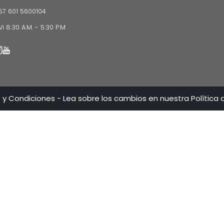
Planeación Patrimonial y Fiduciaria
Idiomas que atiende la firma
Español Inglés
R